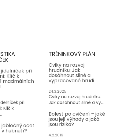
ISTIKA
TRÉNINKOVÝ PLÁN
ČEK
Cviky na rozvoj
hrudníku: Jak
jídelníček při
dosáhnout silné a
í: Klíč k
vypracované hrudi
í maximálních
ů
24.3.2025
Cviky na rozvoj hrudníku:
delníček při
Jak dosáhnout silné a vy...
: Klíč k
Bolest po cvičení – jaké
.
jsou její výhody a jaká
jsou rizika?
 jablečný ocet
v hubnutí?
4.2.2019