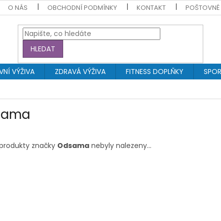
O NÁS
OBCHODNÍ PODMÍNKY
KONTAKT
POŠTOVNÉ
HLEDAT
NÍ VÝŽIVA
ZDRAVÁ VÝŽIVA
FITNESS DOPLŇKY
SPOR
sama
produkty značky
Odsama
nebyly nalezeny...