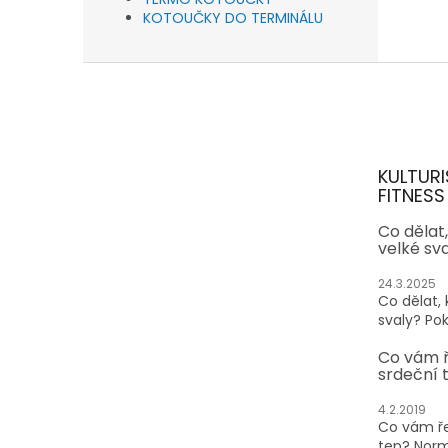
KOTOUČKY DO TERMINÁLU
Z
á
p
a
t
KULTURI
í
FITNESS
Co dělat
velké sv
24.3.2025
Co dělat,
svaly? Pok
Co vám 
srdeční 
4.2.2019
Co vám ře
tep? Normá