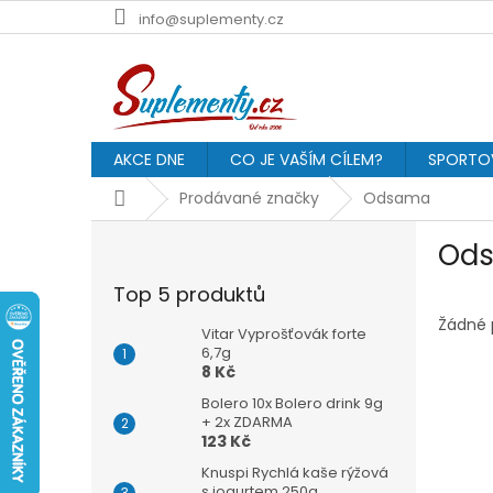
Přejít
info@suplementy.cz
na
obsah
AKCE DNE
CO JE VAŠÍM CÍLEM?
SPORTOV
Domů
Prodávané značky
Odsama
P
Od
o
s
Top 5 produktů
t
r
Žádné 
Vitar Vyprošťovák forte
a
6,7g
8 Kč
n
n
Bolero 10x Bolero drink 9g
í
+ 2x ZDARMA
123 Kč
p
a
Knuspi Rychlá kaše rýžová
s jogurtem 250g