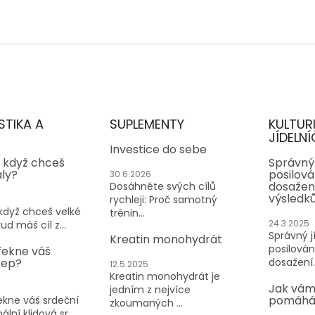
STIKA A
SUPLEMENTY
KULTUR
JÍDELNÍ
Investice do sebe
, když chceš
Správný 
aly?
posilován
30.6.2026
dosažen
Dosáhněte svých cílů
výsledk
rychleji: Proč samotný
 když chceš velké
trénin...
24.3.2025
ud máš cíl z...
Správný jí
Kreatin monohydrát
posilování
řekne váš
tep?
dosažení..
12.5.2025
Kreatin monohydrát je
Jak vám
jedním z nejvíce
pomáhá 
kne váš srdeční
zkoumaných ...
lní klidová sr...