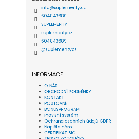
info
@
suplementy.cz
604843689
SUPLEMENTY
suplementycz
604843689
@suplementycz
INFORMACE
O NÁS
OBCHODNÍ PODMÍNKY
KONTAKT
POŠTOVNÉ
BONUSPROGRAM
Provizní systém
Ochrana osobních údajů GDPR
Napište nám
CERTIFIKAT BIO
TERMO KOTOUČKY