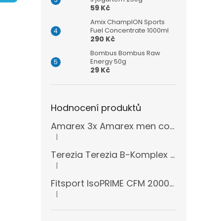
n
59 Kč
e
l
Amix ChampION Sports
Fuel Concentrate 1000ml
290 Kč
Bombus Bombus Raw
Energy 50g
29 Kč
Hodnocení produktů
Amarex 3x Amarex men complex 120 kapslí
|
Hodnocení produktu je 5 z 5 hvězdiček.
Terezia Terezia B-Komplex super forte 100 tablet
|
Hodnocení produktu je 5 z 5 hvězdiček.
Fitsport IsoPRIME CFM 2000g + šejkr
|
Hodnocení produktu je 5 z 5 hvězdiček.