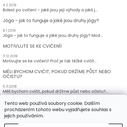
4.2.2019
Bolest po cvičení – jaké jsou její výhody a jaká j...
Jóga – jak to funguje a jaké jsou druhy jógy?
8.1.2019
Jóga – jak to funguje a jaké jsou druhy jógy? Mod...
MOTIVUJTE SE KE CVIČENÍ!
11.12.2018
Motivujte se ke cvičení! Proč je tak těžké cvičit...
MĚLI BYCHOM CVIČIT, POKUD DRŽÍME PŮST NEBO
OČISTU?
5.11.2018
Měli bychom cvičit, pokud držíme půst nebo očistu?...
Tento web používá soubory cookie. Dalším
ARCHIV
procházením tohoto webu vyjadřujete souhlas s
jejich používáním.
Vytvořil Shoptet