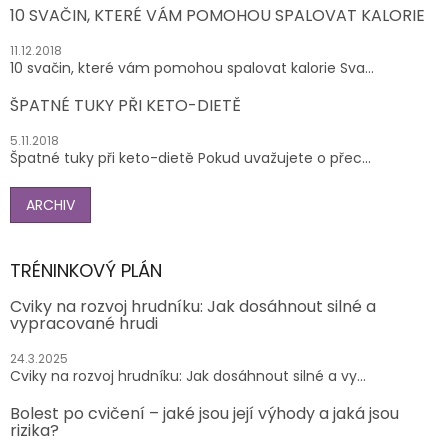
10 SVAČIN, KTERÉ VÁM POMOHOU SPALOVAT KALORIE
11.12.2018
10 svačin, které vám pomohou spalovat kalorie Sva...
ŠPATNÉ TUKY PŘI KETO-DIETĚ
5.11.2018
Špatné tuky při keto-dietě Pokud uvažujete o přec...
ARCHIV
TRÉNINKOVÝ PLÁN
Cviky na rozvoj hrudníku: Jak dosáhnout silné a
vypracované hrudi
24.3.2025
Cviky na rozvoj hrudníku: Jak dosáhnout silné a vy...
Bolest po cvičení – jaké jsou její výhody a jaká jsou
rizika?