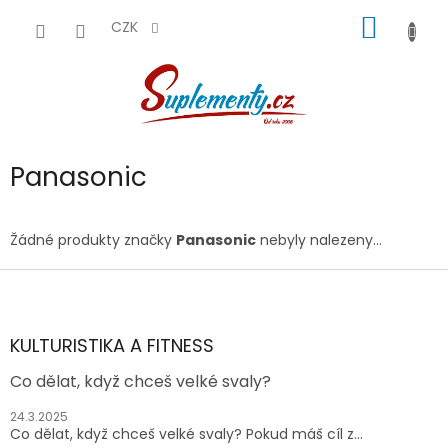
Přejít
NÁKUP
na
CZK
obsah
KOŠÍK
Panasonic
Žádné produkty značky
Panasonic
nebyly nalezeny...
Z
á
p
a
KULTURISTIKA A FITNESS
t
Co dělat, když chceš velké svaly?
í
24.3.2025
Co dělat, když chceš velké svaly? Pokud máš cíl z...