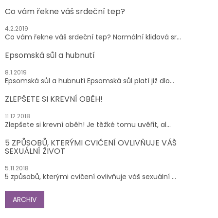
Co vám řekne váš srdeční tep?
4.2.2019
Co vám řekne váš srdeční tep? Normální klidová sr...
Epsomská sůl a hubnutí
8.1.2019
Epsomská sůl a hubnutí Epsomská sůl platí již dlo...
ZLEPŠETE SI KREVNÍ OBĚH!
11.12.2018
Zlepšete si krevní oběh! Je těžké tomu uvěřit, al...
5 ZPŮSOBŮ, KTERÝMI CVIČENÍ OVLIVŇUJE VÁŠ
SEXUÁLNÍ ŽIVOT
5.11.2018
5 způsobů, kterými cvičení ovlivňuje váš sexuální ...
ARCHIV