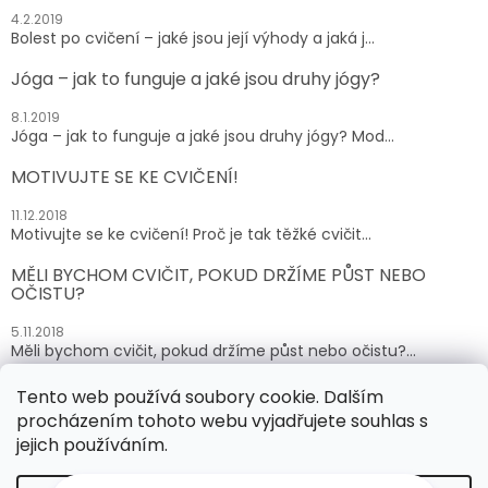
4.2.2019
Bolest po cvičení – jaké jsou její výhody a jaká j...
Jóga – jak to funguje a jaké jsou druhy jógy?
8.1.2019
Jóga – jak to funguje a jaké jsou druhy jógy? Mod...
MOTIVUJTE SE KE CVIČENÍ!
11.12.2018
Motivujte se ke cvičení! Proč je tak těžké cvičit...
MĚLI BYCHOM CVIČIT, POKUD DRŽÍME PŮST NEBO
OČISTU?
5.11.2018
Měli bychom cvičit, pokud držíme půst nebo očistu?...
Tento web používá soubory cookie. Dalším
ARCHIV
procházením tohoto webu vyjadřujete souhlas s
jejich používáním.
Vytvořil Shoptet