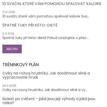
10 SVAČIN, KTERÉ VÁM POMOHOU SPALOVAT KALORIE
11.12.2018
10 svačin, které vám pomohou spalovat kalorie Sva...
ŠPATNÉ TUKY PŘI KETO-DIETĚ
5.11.2018
Špatné tuky při keto-dietě Pokud uvažujete o přec...
ARCHIV
TRÉNINKOVÝ PLÁN
Cviky na rozvoj hrudníku: Jak dosáhnout silné a
vypracované hrudi
24.3.2025
Cviky na rozvoj hrudníku: Jak dosáhnout silné a vy...
Bolest po cvičení – jaké jsou její výhody a jaká jsou
rizika?