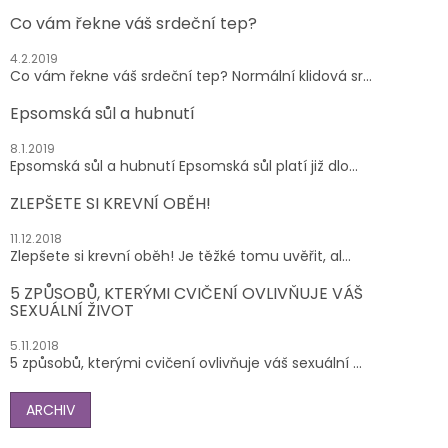
Co vám řekne váš srdeční tep?
4.2.2019
Co vám řekne váš srdeční tep? Normální klidová sr...
Epsomská sůl a hubnutí
8.1.2019
Epsomská sůl a hubnutí Epsomská sůl platí již dlo...
ZLEPŠETE SI KREVNÍ OBĚH!
11.12.2018
Zlepšete si krevní oběh! Je těžké tomu uvěřit, al...
5 ZPŮSOBŮ, KTERÝMI CVIČENÍ OVLIVŇUJE VÁŠ
SEXUÁLNÍ ŽIVOT
5.11.2018
5 způsobů, kterými cvičení ovlivňuje váš sexuální ...
ARCHIV