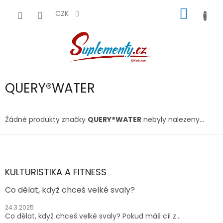
Přejít
NÁKUP
na
CZK
obsah
KOŠÍK
QUERY®WATER
Žádné produkty značky
QUERY®WATER
nebyly nalezeny...
Z
á
p
a
KULTURISTIKA A FITNESS
t
Co dělat, když chceš velké svaly?
í
24.3.2025
Co dělat, když chceš velké svaly? Pokud máš cíl z...