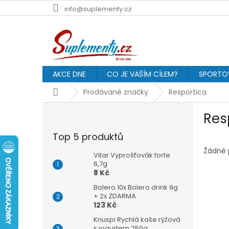
Přejít
info@suplementy.cz
na
obsah
AKCE DNE
CO JE VAŠÍM CÍLEM?
SPORTOV
Domů
Prodávané značky
Resportica
P
Res
o
s
Top 5 produktů
t
r
Žádné 
Vitar Vyprošťovák forte
a
6,7g
8 Kč
n
n
Bolero 10x Bolero drink 9g
í
+ 2x ZDARMA
123 Kč
p
a
Knuspi Rychlá kaše rýžová
s jogurtem 250g