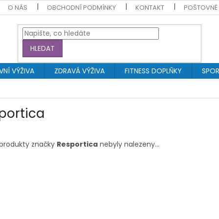
O NÁS
OBCHODNÍ PODMÍNKY
KONTAKT
POŠTOVNÉ
HLEDAT
NÍ VÝŽIVA
ZDRAVÁ VÝŽIVA
FITNESS DOPLŇKY
SPOR
portica
produkty značky
Resportica
nebyly nalezeny...