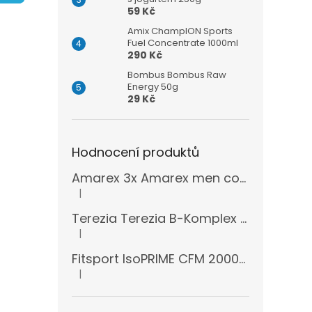
n
59 Kč
e
l
Amix ChampION Sports
Fuel Concentrate 1000ml
290 Kč
Bombus Bombus Raw
Energy 50g
29 Kč
Hodnocení produktů
Amarex 3x Amarex men complex 120 kapslí
|
Hodnocení produktu je 5 z 5 hvězdiček.
Terezia Terezia B-Komplex super forte 100 tablet
|
Hodnocení produktu je 5 z 5 hvězdiček.
Fitsport IsoPRIME CFM 2000g + šejkr
|
Hodnocení produktu je 5 z 5 hvězdiček.