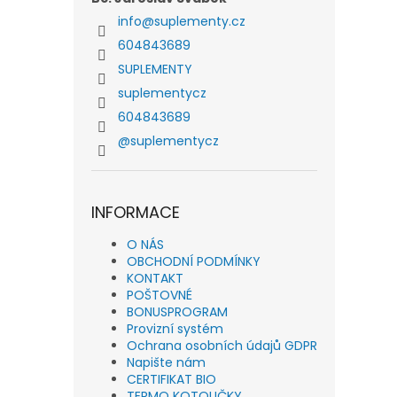
info
@
suplementy.cz
604843689
SUPLEMENTY
suplementycz
604843689
@suplementycz
INFORMACE
O NÁS
OBCHODNÍ PODMÍNKY
KONTAKT
POŠTOVNÉ
BONUSPROGRAM
Provizní systém
Ochrana osobních údajů GDPR
Napište nám
CERTIFIKAT BIO
TERMO KOTOUČKY