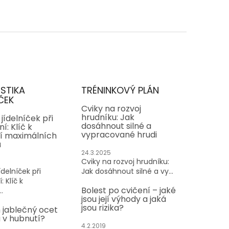
ISTIKA
TRÉNINKOVÝ PLÁN
ČEK
Cviky na rozvoj
hrudníku: Jak
jídelníček při
dosáhnout silné a
í: Klíč k
vypracované hrudi
í maximálních
ů
24.3.2025
Cviky na rozvoj hrudníku:
delníček při
Jak dosáhnout silné a vy...
: Klíč k
Bolest po cvičení – jaké
.
jsou její výhody a jaká
jsou rizika?
 jablečný ocet
v hubnutí?
4.2.2019