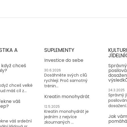
STIKA A
SUPLEMENTY
KULTUR
JÍDELNÍ
Investice do sebe
, když chceš
Správný 
aly?
posilován
30.6.2026
dosažen
Dosáhněte svých cílů
výsledk
rychleji: Proč samotný
 když chceš velké
trénin...
24.3.2025
ud máš cíl z...
Správný jí
Kreatin monohydrát
posilování
řekne váš
tep?
dosažení..
12.5.2025
Kreatin monohydrát je
Jak vám
jedním z nejvíce
pomáhá 
kne váš srdeční
zkoumaných ...
lní klidová sr...