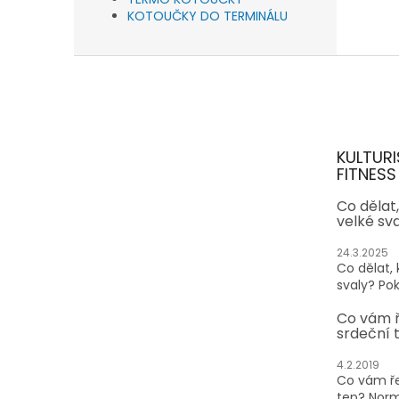
KOTOUČKY DO TERMINÁLU
Z
á
p
a
t
KULTURI
í
FITNESS
Co dělat
velké sv
24.3.2025
Co dělat,
svaly? Pok
Co vám 
srdeční 
4.2.2019
Co vám ře
tep? Normá