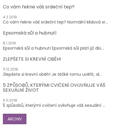
Co vám řekne váš srdeční tep?
4.2.2019
Co vám řekne váš srdeční tep? Normální klidová sr...
Epsomská sůl a hubnutí
8.1.2019
Epsomská sůl a hubnutí Epsomská sůl platí již dlo...
ZLEPŠETE SI KREVNÍ OBĚH!
11.12.2018
Zlepšete si krevní oběh! Je těžké tomu uvěřit, al...
5 ZPŮSOBŮ, KTERÝMI CVIČENÍ OVLIVŇUJE VÁŠ
SEXUÁLNÍ ŽIVOT
5.11.2018
5 způsobů, kterými cvičení ovlivňuje váš sexuální ...
ARCHIV