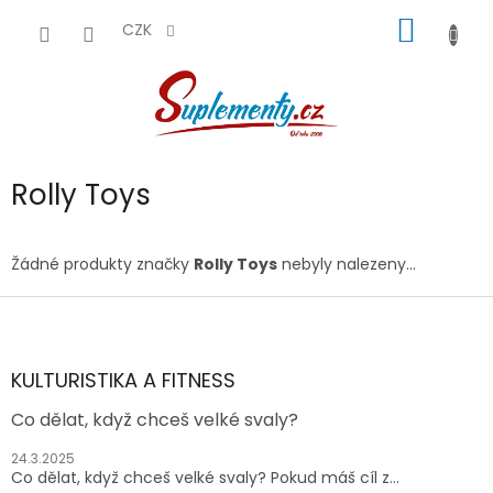
Přejít
NÁKUP
na
CZK
obsah
KOŠÍK
Rolly Toys
Žádné produkty značky
Rolly Toys
nebyly nalezeny...
Z
á
p
a
KULTURISTIKA A FITNESS
t
Co dělat, když chceš velké svaly?
í
24.3.2025
Co dělat, když chceš velké svaly? Pokud máš cíl z...