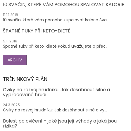
10 SVAČIN, KTERÉ VÁM POMOHOU SPALOVAT KALORIE
11.12.2018
10 svačin, které vám pomohou spalovat kalorie Sva...
ŠPATNÉ TUKY PŘI KETO-DIETĚ
5.11.2018
Špatné tuky při keto-dietě Pokud uvažujete o přec...
ARCHIV
TRÉNINKOVÝ PLÁN
Cviky na rozvoj hrudníku: Jak dosáhnout silné a
vypracované hrudi
24.3.2025
Cviky na rozvoj hrudníku: Jak dosáhnout silné a vy...
Bolest po cvičení – jaké jsou její výhody a jaká jsou
rizika?