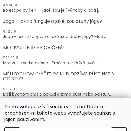
4.2.2019
Bolest po cvičení – jaké jsou její výhody a jaká j...
Jóga – jak to funguje a jaké jsou druhy jógy?
8.1.2019
Jóga – jak to funguje a jaké jsou druhy jógy? Mod...
MOTIVUJTE SE KE CVIČENÍ!
11.12.2018
Motivujte se ke cvičení! Proč je tak těžké cvičit...
MĚLI BYCHOM CVIČIT, POKUD DRŽÍME PŮST NEBO
OČISTU?
5.11.2018
Měli bychom cvičit, pokud držíme půst nebo očistu?...
Tento web používá soubory cookie. Dalším
ARCHIV
procházením tohoto webu vyjadřujete souhlas s
jejich používáním.
Vytvořil Shoptet