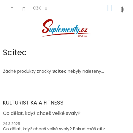
Přejít
NÁKUP
na
CZK
obsah
KOŠÍK
Scitec
Žádné produkty značky
Scitec
nebyly nalezeny...
Z
á
p
a
KULTURISTIKA A FITNESS
t
Co dělat, když chceš velké svaly?
í
24.3.2025
Co dělat, když chceš velké svaly? Pokud máš cíl z...