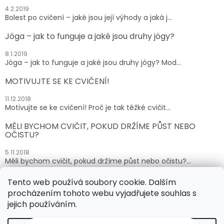
4.2.2019
Bolest po cvičení – jaké jsou její výhody a jaká j...
Jóga – jak to funguje a jaké jsou druhy jógy?
8.1.2019
Jóga – jak to funguje a jaké jsou druhy jógy? Mod...
MOTIVUJTE SE KE CVIČENÍ!
11.12.2018
Motivujte se ke cvičení! Proč je tak těžké cvičit...
MĚLI BYCHOM CVIČIT, POKUD DRŽÍME PŮST NEBO
OČISTU?
5.11.2018
Měli bychom cvičit, pokud držíme půst nebo očistu?...
Tento web používá soubory cookie. Dalším
ARCHIV
procházením tohoto webu vyjadřujete souhlas s
jejich používáním.
Vytvořil Shoptet