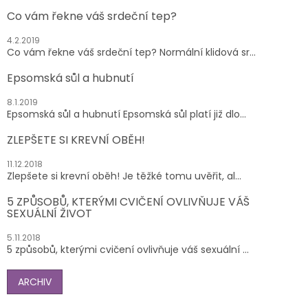
Co vám řekne váš srdeční tep?
4.2.2019
Co vám řekne váš srdeční tep? Normální klidová sr...
Epsomská sůl a hubnutí
8.1.2019
Epsomská sůl a hubnutí Epsomská sůl platí již dlo...
ZLEPŠETE SI KREVNÍ OBĚH!
11.12.2018
Zlepšete si krevní oběh! Je těžké tomu uvěřit, al...
5 ZPŮSOBŮ, KTERÝMI CVIČENÍ OVLIVŇUJE VÁŠ
SEXUÁLNÍ ŽIVOT
5.11.2018
5 způsobů, kterými cvičení ovlivňuje váš sexuální ...
ARCHIV