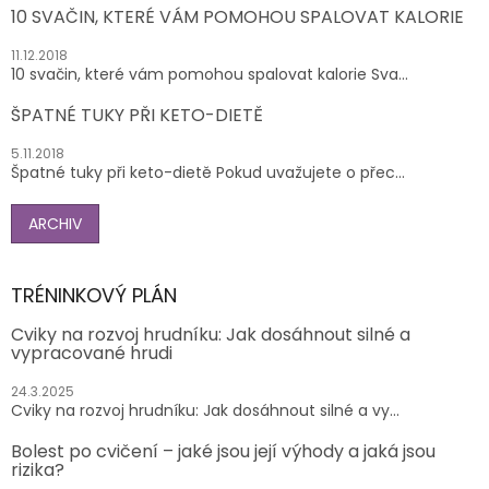
10 SVAČIN, KTERÉ VÁM POMOHOU SPALOVAT KALORIE
11.12.2018
10 svačin, které vám pomohou spalovat kalorie Sva...
ŠPATNÉ TUKY PŘI KETO-DIETĚ
5.11.2018
Špatné tuky při keto-dietě Pokud uvažujete o přec...
ARCHIV
TRÉNINKOVÝ PLÁN
Cviky na rozvoj hrudníku: Jak dosáhnout silné a
vypracované hrudi
24.3.2025
Cviky na rozvoj hrudníku: Jak dosáhnout silné a vy...
Bolest po cvičení – jaké jsou její výhody a jaká jsou
rizika?