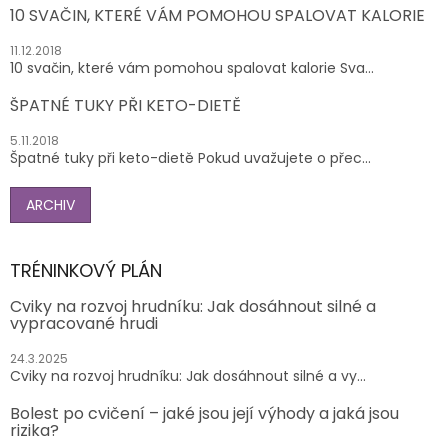
10 SVAČIN, KTERÉ VÁM POMOHOU SPALOVAT KALORIE
11.12.2018
10 svačin, které vám pomohou spalovat kalorie Sva...
ŠPATNÉ TUKY PŘI KETO-DIETĚ
5.11.2018
Špatné tuky při keto-dietě Pokud uvažujete o přec...
ARCHIV
TRÉNINKOVÝ PLÁN
Cviky na rozvoj hrudníku: Jak dosáhnout silné a
vypracované hrudi
24.3.2025
Cviky na rozvoj hrudníku: Jak dosáhnout silné a vy...
Bolest po cvičení – jaké jsou její výhody a jaká jsou
rizika?