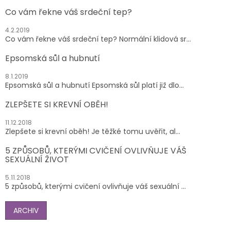
Co vám řekne váš srdeční tep?
4.2.2019
Co vám řekne váš srdeční tep? Normální klidová sr...
Epsomská sůl a hubnutí
8.1.2019
Epsomská sůl a hubnutí Epsomská sůl platí již dlo...
ZLEPŠETE SI KREVNÍ OBĚH!
11.12.2018
Zlepšete si krevní oběh! Je těžké tomu uvěřit, al...
5 ZPŮSOBŮ, KTERÝMI CVIČENÍ OVLIVŇUJE VÁŠ
SEXUÁLNÍ ŽIVOT
5.11.2018
5 způsobů, kterými cvičení ovlivňuje váš sexuální ...
ARCHIV