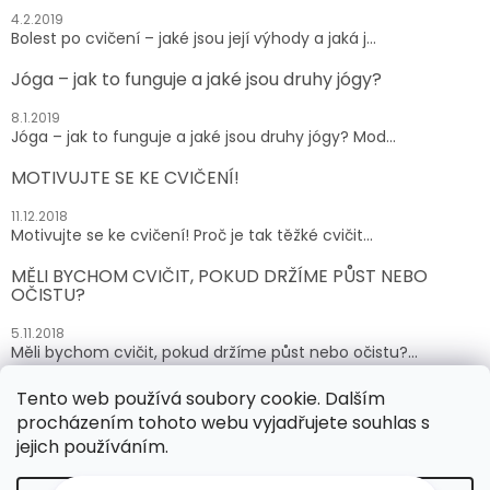
4.2.2019
Bolest po cvičení – jaké jsou její výhody a jaká j...
Jóga – jak to funguje a jaké jsou druhy jógy?
8.1.2019
Jóga – jak to funguje a jaké jsou druhy jógy? Mod...
MOTIVUJTE SE KE CVIČENÍ!
11.12.2018
Motivujte se ke cvičení! Proč je tak těžké cvičit...
MĚLI BYCHOM CVIČIT, POKUD DRŽÍME PŮST NEBO
OČISTU?
5.11.2018
Měli bychom cvičit, pokud držíme půst nebo očistu?...
Tento web používá soubory cookie. Dalším
ARCHIV
procházením tohoto webu vyjadřujete souhlas s
jejich používáním.
Vytvořil Shoptet