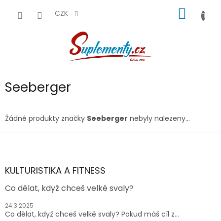
Přejít
NÁKUP
na
CZK
obsah
KOŠÍK
Seeberger
Žádné produkty značky
Seeberger
nebyly nalezeny...
Z
á
p
a
KULTURISTIKA A FITNESS
t
Co dělat, když chceš velké svaly?
í
24.3.2025
Co dělat, když chceš velké svaly? Pokud máš cíl z...