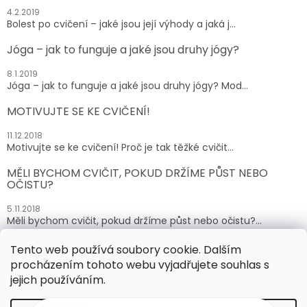
4.2.2019
Bolest po cvičení – jaké jsou její výhody a jaká j...
Jóga – jak to funguje a jaké jsou druhy jógy?
8.1.2019
Jóga – jak to funguje a jaké jsou druhy jógy? Mod...
MOTIVUJTE SE KE CVIČENÍ!
11.12.2018
Motivujte se ke cvičení! Proč je tak těžké cvičit...
MĚLI BYCHOM CVIČIT, POKUD DRŽÍME PŮST NEBO
OČISTU?
5.11.2018
Měli bychom cvičit, pokud držíme půst nebo očistu?...
Tento web používá soubory cookie. Dalším
ARCHIV
procházením tohoto webu vyjadřujete souhlas s
jejich používáním.
Vytvořil Shoptet