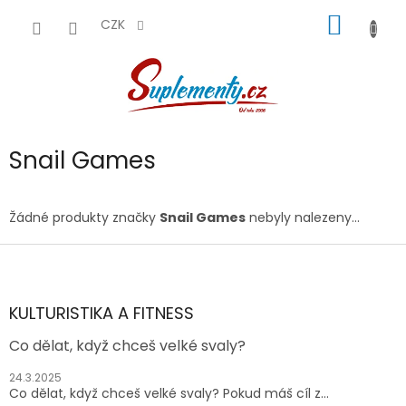
Přejít
NÁKUP
na
CZK
obsah
KOŠÍK
Snail Games
Žádné produkty značky
Snail Games
nebyly nalezeny...
Z
á
p
a
KULTURISTIKA A FITNESS
t
Co dělat, když chceš velké svaly?
í
24.3.2025
Co dělat, když chceš velké svaly? Pokud máš cíl z...