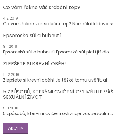
Co vám řekne váš srdeční tep?
4.2.2019
Co vám řekne váš srdeční tep? Normální klidová sr...
Epsomská sůl a hubnutí
8.1.2019
Epsomská sůl a hubnutí Epsomská sůl platí již dlo...
ZLEPŠETE SI KREVNÍ OBĚH!
11.12.2018
Zlepšete si krevní oběh! Je těžké tomu uvěřit, al...
5 ZPŮSOBŮ, KTERÝMI CVIČENÍ OVLIVŇUJE VÁŠ
SEXUÁLNÍ ŽIVOT
5.11.2018
5 způsobů, kterými cvičení ovlivňuje váš sexuální ...
ARCHIV