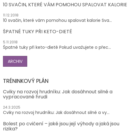
10 SVAČIN, KTERÉ VÁM POMOHOU SPALOVAT KALORIE
11.12.2018
10 svačin, které vám pomohou spalovat kalorie Sva...
ŠPATNÉ TUKY PŘI KETO-DIETĚ
5.11.2018
Špatné tuky při keto-dietě Pokud uvažujete o přec...
ARCHIV
TRÉNINKOVÝ PLÁN
Cviky na rozvoj hrudníku: Jak dosáhnout silné a
vypracované hrudi
24.3.2025
Cviky na rozvoj hrudníku: Jak dosáhnout silné a vy...
Bolest po cvičení – jaké jsou její výhody a jaká jsou
rizika?