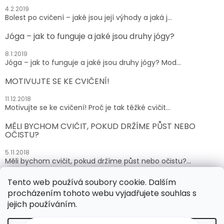
4.2.2019
Bolest po cvičení – jaké jsou její výhody a jaká j...
Jóga – jak to funguje a jaké jsou druhy jógy?
8.1.2019
Jóga – jak to funguje a jaké jsou druhy jógy? Mod...
MOTIVUJTE SE KE CVIČENÍ!
11.12.2018
Motivujte se ke cvičení! Proč je tak těžké cvičit...
MĚLI BYCHOM CVIČIT, POKUD DRŽÍME PŮST NEBO
OČISTU?
5.11.2018
Měli bychom cvičit, pokud držíme půst nebo očistu?...
Tento web používá soubory cookie. Dalším
ARCHIV
procházením tohoto webu vyjadřujete souhlas s
jejich používáním.
Vytvořil Shoptet