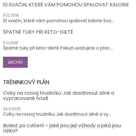
10 SVAČIN, KTERÉ VÁM POMOHOU SPALOVAT KALORIE
11.12.2018
10 svačin, které vám pomohou spalovat kalorie Sva...
ŠPATNÉ TUKY PŘI KETO-DIETĚ
5.11.2018
Špatné tuky při keto-dietě Pokud uvažujete o přec...
ARCHIV
TRÉNINKOVÝ PLÁN
Cviky na rozvoj hrudníku: Jak dosáhnout silné a
vypracované hrudi
24.3.2025
Cviky na rozvoj hrudníku: Jak dosáhnout silné a vy...
Bolest po cvičení – jaké jsou její výhody a jaká jsou
rizika?