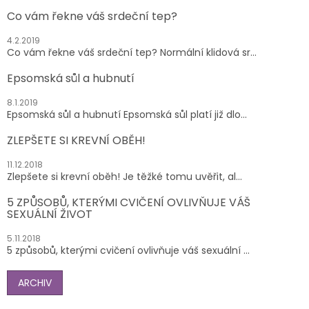
Co vám řekne váš srdeční tep?
4.2.2019
Co vám řekne váš srdeční tep? Normální klidová sr...
Epsomská sůl a hubnutí
8.1.2019
Epsomská sůl a hubnutí Epsomská sůl platí již dlo...
ZLEPŠETE SI KREVNÍ OBĚH!
11.12.2018
Zlepšete si krevní oběh! Je těžké tomu uvěřit, al...
5 ZPŮSOBŮ, KTERÝMI CVIČENÍ OVLIVŇUJE VÁŠ
SEXUÁLNÍ ŽIVOT
5.11.2018
5 způsobů, kterými cvičení ovlivňuje váš sexuální ...
ARCHIV