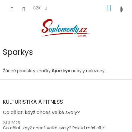
Přejít
NÁKUP
na
CZK
obsah
KOŠÍK
Sparkys
Žádné produkty značky
Sparkys
nebyly nalezeny...
Z
á
p
a
KULTURISTIKA A FITNESS
t
Co dělat, když chceš velké svaly?
í
24.3.2025
Co dělat, když chceš velké svaly? Pokud máš cíl z...