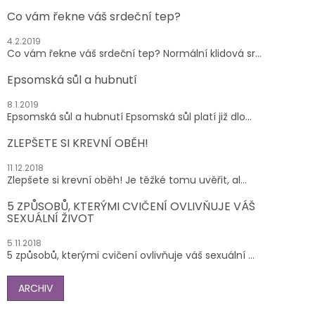
Co vám řekne váš srdeční tep?
4.2.2019
Co vám řekne váš srdeční tep? Normální klidová sr...
Epsomská sůl a hubnutí
8.1.2019
Epsomská sůl a hubnutí Epsomská sůl platí již dlo...
ZLEPŠETE SI KREVNÍ OBĚH!
11.12.2018
Zlepšete si krevní oběh! Je těžké tomu uvěřit, al...
5 ZPŮSOBŮ, KTERÝMI CVIČENÍ OVLIVŇUJE VÁŠ
SEXUÁLNÍ ŽIVOT
5.11.2018
5 způsobů, kterými cvičení ovlivňuje váš sexuální ...
ARCHIV