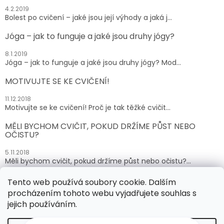
4.2.2019
Bolest po cvičení – jaké jsou její výhody a jaká j...
Jóga – jak to funguje a jaké jsou druhy jógy?
8.1.2019
Jóga – jak to funguje a jaké jsou druhy jógy? Mod...
MOTIVUJTE SE KE CVIČENÍ!
11.12.2018
Motivujte se ke cvičení! Proč je tak těžké cvičit...
MĚLI BYCHOM CVIČIT, POKUD DRŽÍME PŮST NEBO
OČISTU?
5.11.2018
Měli bychom cvičit, pokud držíme půst nebo očistu?...
Tento web používá soubory cookie. Dalším
ARCHIV
procházením tohoto webu vyjadřujete souhlas s
jejich používáním.
Vytvořil Shoptet