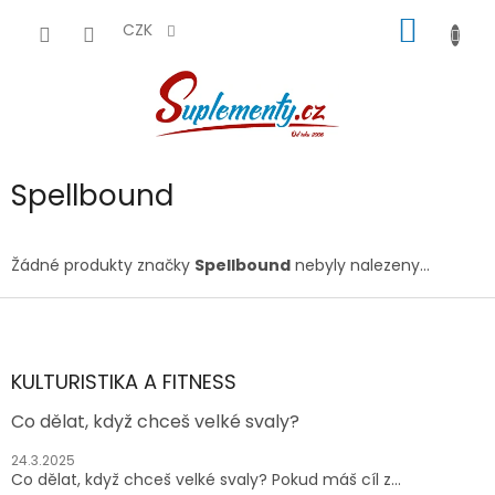
Přejít
NÁKUP
na
CZK
obsah
KOŠÍK
Spellbound
Žádné produkty značky
Spellbound
nebyly nalezeny...
Z
á
p
a
KULTURISTIKA A FITNESS
t
Co dělat, když chceš velké svaly?
í
24.3.2025
Co dělat, když chceš velké svaly? Pokud máš cíl z...