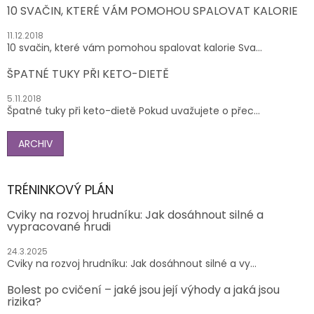
10 SVAČIN, KTERÉ VÁM POMOHOU SPALOVAT KALORIE
11.12.2018
10 svačin, které vám pomohou spalovat kalorie Sva...
ŠPATNÉ TUKY PŘI KETO-DIETĚ
5.11.2018
Špatné tuky při keto-dietě Pokud uvažujete o přec...
ARCHIV
TRÉNINKOVÝ PLÁN
Cviky na rozvoj hrudníku: Jak dosáhnout silné a
vypracované hrudi
24.3.2025
Cviky na rozvoj hrudníku: Jak dosáhnout silné a vy...
Bolest po cvičení – jaké jsou její výhody a jaká jsou
rizika?