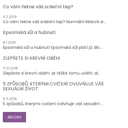
Co vám řekne váš srdeční tep?
4.2.2019
Co vám řekne váš srdeční tep? Normální klidová sr...
Epsomská sůl a hubnutí
8.1.2019
Epsomská sůl a hubnutí Epsomská sůl platí již dlo...
ZLEPŠETE SI KREVNÍ OBĚH!
11.12.2018
Zlepšete si krevní oběh! Je těžké tomu uvěřit, al...
5 ZPŮSOBŮ, KTERÝMI CVIČENÍ OVLIVŇUJE VÁŠ
SEXUÁLNÍ ŽIVOT
5.11.2018
5 způsobů, kterými cvičení ovlivňuje váš sexuální ...
ARCHIV