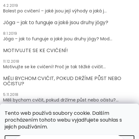
4.2.2019
Bolest po cvičení – jaké jsou její výhody a jaká j...
Jóga – jak to funguje a jaké jsou druhy jógy?
8.1.2019
Jóga – jak to funguje a jaké jsou druhy jógy? Mod...
MOTIVUJTE SE KE CVIČENÍ!
11.12.2018
Motivujte se ke cvičení! Proč je tak těžké cvičit...
MĚLI BYCHOM CVIČIT, POKUD DRŽÍME PŮST NEBO
OČISTU?
5.11.2018
Měli bychom cvičit, pokud držíme půst nebo očistu?...
Tento web používá soubory cookie. Dalším
ARCHIV
procházením tohoto webu vyjadřujete souhlas s
jejich používáním.
Vytvořil Shoptet