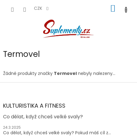
Přejít
NÁKUP
na
CZK
obsah
KOŠÍK
Termovel
Žádné produkty značky
Termovel
nebyly nalezeny...
Z
á
p
a
KULTURISTIKA A FITNESS
t
Co dělat, když chceš velké svaly?
í
24.3.2025
Co dělat, když chceš velké svaly? Pokud máš cíl z...