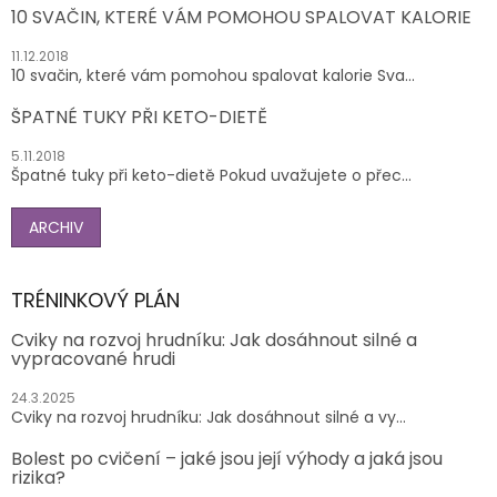
10 SVAČIN, KTERÉ VÁM POMOHOU SPALOVAT KALORIE
11.12.2018
10 svačin, které vám pomohou spalovat kalorie Sva...
ŠPATNÉ TUKY PŘI KETO-DIETĚ
5.11.2018
Špatné tuky při keto-dietě Pokud uvažujete o přec...
ARCHIV
TRÉNINKOVÝ PLÁN
Cviky na rozvoj hrudníku: Jak dosáhnout silné a
vypracované hrudi
24.3.2025
Cviky na rozvoj hrudníku: Jak dosáhnout silné a vy...
Bolest po cvičení – jaké jsou její výhody a jaká jsou
rizika?