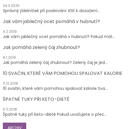
24.3.2025
Správný jídelníček při posilování: Klíč k dosažení...
Jak vám jablečný ocet pomáhá v hubnutí?
4.2.2019
Jak vám jablečný ocet pomáhá v hubnutí? Pokud mát...
Jak pomáhá zelený čaj zhubnout?
8.1.2019
Jak pomáhá zelený čaj zhubnout? Zelený čaj je jed...
10 SVAČIN, KTERÉ VÁM POMOHOU SPALOVAT KALORIE
11.12.2018
10 svačin, které vám pomohou spalovat kalorie Sva...
ŠPATNÉ TUKY PŘI KETO-DIETĚ
5.11.2018
Špatné tuky při keto-dietě Pokud uvažujete o přec...
ARCHIV