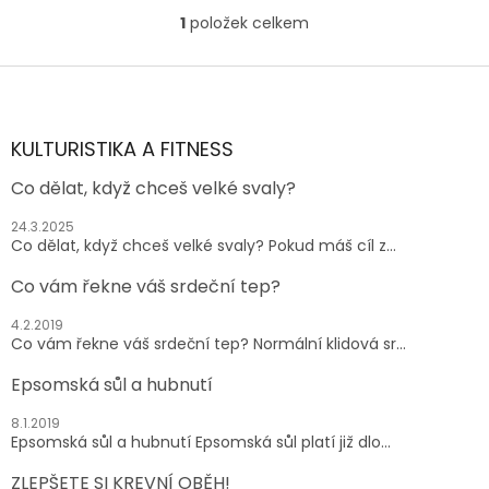
1
položek celkem
O
v
l
Z
á
á
d
p
a
a
KULTURISTIKA A FITNESS
c
t
í
Co dělat, když chceš velké svaly?
í
p
r
24.3.2025
v
Co dělat, když chceš velké svaly? Pokud máš cíl z...
k
y
Co vám řekne váš srdeční tep?
v
ý
4.2.2019
p
Co vám řekne váš srdeční tep? Normální klidová sr...
i
s
Epsomská sůl a hubnutí
u
8.1.2019
Epsomská sůl a hubnutí Epsomská sůl platí již dlo...
ZLEPŠETE SI KREVNÍ OBĚH!