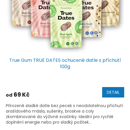
r
u
o
k
d
t
u
ů
k
t
ů
True Gum TRUE DATES ochucené datle s příchutí
100g
DETAIL
69 Kč
od
Přirozeně sladké datle bez pecek s neodolatelnou příchutí
arašídového másla, sušenky, broskve a coly
zkombinované do výživné svačinky. Ideální pro rychlé
doplnění energie nebo pro sladký požitek...