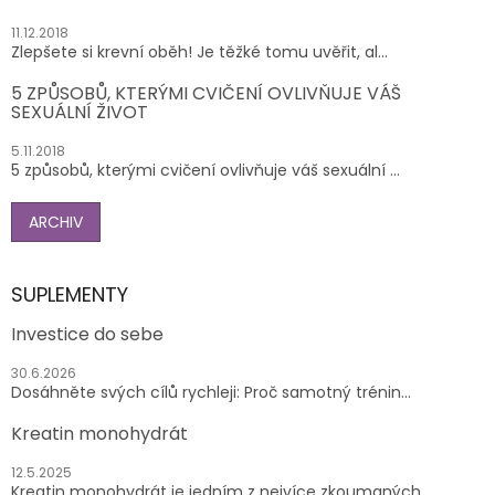
11.12.2018
Zlepšete si krevní oběh! Je těžké tomu uvěřit, al...
5 ZPŮSOBŮ, KTERÝMI CVIČENÍ OVLIVŇUJE VÁŠ
SEXUÁLNÍ ŽIVOT
5.11.2018
5 způsobů, kterými cvičení ovlivňuje váš sexuální ...
ARCHIV
SUPLEMENTY
Investice do sebe
30.6.2026
Dosáhněte svých cílů rychleji: Proč samotný trénin...
Kreatin monohydrát
12.5.2025
Kreatin monohydrát je jedním z nejvíce zkoumaných ...