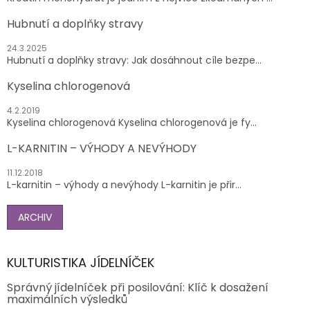
Hubnutí a doplňky stravy
24.3.2025
Hubnutí a doplňky stravy: Jak dosáhnout cíle bezpe...
Kyselina chlorogenová
4.2.2019
Kyselina chlorogenová Kyselina chlorogenová je fy...
L-KARNITIN – VÝHODY A NEVÝHODY
11.12.2018
L-karnitin – výhody a nevýhody L-karnitin je přir...
ARCHIV
KULTURISTIKA JÍDELNÍČEK
Správný jídelníček při posilování: Klíč k dosažení
maximálních výsledků