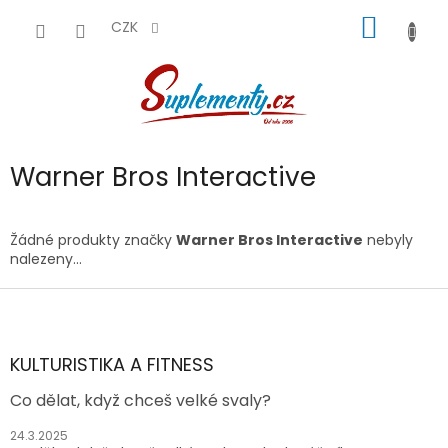
Přejít
NÁKUP
na
CZK
obsah
KOŠÍK
Warner Bros Interactive
Žádné produkty značky
Warner Bros Interactive
nebyly
nalezeny...
Z
á
p
a
KULTURISTIKA A FITNESS
t
Co dělat, když chceš velké svaly?
í
24.3.2025