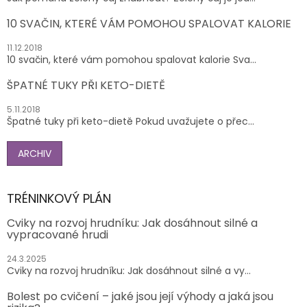
10 SVAČIN, KTERÉ VÁM POMOHOU SPALOVAT KALORIE
11.12.2018
10 svačin, které vám pomohou spalovat kalorie Sva...
ŠPATNÉ TUKY PŘI KETO-DIETĚ
5.11.2018
Špatné tuky při keto-dietě Pokud uvažujete o přec...
ARCHIV
TRÉNINKOVÝ PLÁN
Cviky na rozvoj hrudníku: Jak dosáhnout silné a
vypracované hrudi
24.3.2025
Cviky na rozvoj hrudníku: Jak dosáhnout silné a vy...
Bolest po cvičení – jaké jsou její výhody a jaká jsou