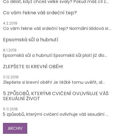
Co dělat, když chceš velké svaly? Pokud máš cíl z...
Co vám řekne váš srdeční tep?
4.2.2019
Co vám řekne váš srdeční tep? Normální klidová sr...
Epsomská sůl a hubnutí
8.1.2019
Epsomská sůl a hubnutí Epsomská sůl platí již dlo...
ZLEPŠETE SI KREVNÍ OBĚH!
11.12.2018
Zlepšete si krevní oběh! Je těžké tomu uvěřit, al...
5 ZPŮSOBŮ, KTERÝMI CVIČENÍ OVLIVŇUJE VÁŠ
SEXUÁLNÍ ŽIVOT
5.11.2018
5 způsobů, kterými cvičení ovlivňuje váš sexuální ...
ARCHIV