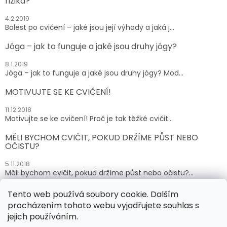
rizika?
4.2.2019
Bolest po cvičení – jaké jsou její výhody a jaká j...
Jóga – jak to funguje a jaké jsou druhy jógy?
8.1.2019
Jóga – jak to funguje a jaké jsou druhy jógy? Mod...
MOTIVUJTE SE KE CVIČENÍ!
11.12.2018
Motivujte se ke cvičení! Proč je tak těžké cvičit...
MĚLI BYCHOM CVIČIT, POKUD DRŽÍME PŮST NEBO
OČISTU?
5.11.2018
Měli bychom cvičit, pokud držíme půst nebo očistu?...
Tento web používá soubory cookie. Dalším
ARCHIV
procházením tohoto webu vyjadřujete souhlas s
jejich používáním.