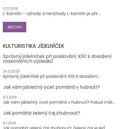
11.12.2018
L-karnitin – výhody a nevýhody L-karnitin je přir...
ARCHIV
KULTURISTIKA JÍDELNÍČEK
Správný jídelníček při posilování: Klíč k dosažení
maximálních výsledků
24.3.2025
Správný jídelníček při posilování: Klíč k dosažení...
Jak vám jablečný ocet pomáhá v hubnutí?
4.2.2019
Jak vám jablečný ocet pomáhá v hubnutí? Pokud mát...
Jak pomáhá zelený čaj zhubnout?
8.1.2019
Jak pomáhá zelený čaj zhubnout? Zelený čaj je jed...