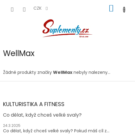
Přejít
NÁKUP
na
CZK
obsah
KOŠÍK
WellMax
Žádné produkty značky
WellMax
nebyly nalezeny...
Z
á
p
a
KULTURISTIKA A FITNESS
t
Co dělat, když chceš velké svaly?
í
24.3.2025
Co dělat, když chceš velké svaly? Pokud máš cíl z...