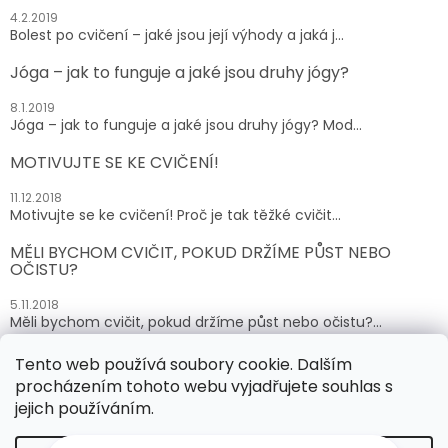
4.2.2019
Bolest po cvičení – jaké jsou její výhody a jaká j...
Jóga – jak to funguje a jaké jsou druhy jógy?
8.1.2019
Jóga – jak to funguje a jaké jsou druhy jógy? Mod...
MOTIVUJTE SE KE CVIČENÍ!
11.12.2018
Motivujte se ke cvičení! Proč je tak těžké cvičit...
MĚLI BYCHOM CVIČIT, POKUD DRŽÍME PŮST NEBO
OČISTU?
5.11.2018
Měli bychom cvičit, pokud držíme půst nebo očistu?...
Tento web používá soubory cookie. Dalším
ARCHIV
procházením tohoto webu vyjadřujete souhlas s
jejich používáním.
Vytvořil Shoptet