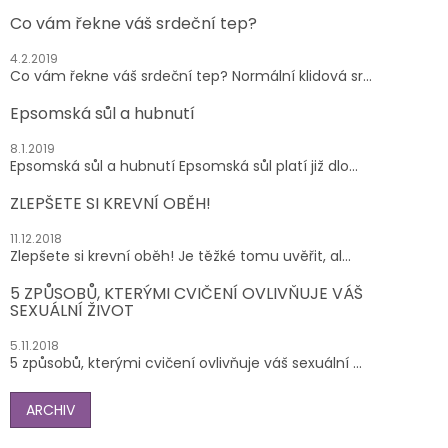
Co vám řekne váš srdeční tep?
4.2.2019
Co vám řekne váš srdeční tep? Normální klidová sr...
Epsomská sůl a hubnutí
8.1.2019
Epsomská sůl a hubnutí Epsomská sůl platí již dlo...
ZLEPŠETE SI KREVNÍ OBĚH!
11.12.2018
Zlepšete si krevní oběh! Je těžké tomu uvěřit, al...
5 ZPŮSOBŮ, KTERÝMI CVIČENÍ OVLIVŇUJE VÁŠ
SEXUÁLNÍ ŽIVOT
5.11.2018
5 způsobů, kterými cvičení ovlivňuje váš sexuální ...
ARCHIV