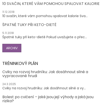
10 SVAČIN, KTERÉ VÁM POMOHOU SPALOVAT KALORIE
11.12.2018
10 svačin, které vám pomohou spalovat kalorie Sva...
ŠPATNÉ TUKY PŘI KETO-DIETĚ
5.11.2018
Špatné tuky při keto-dietě Pokud uvažujete o přec...
ARCHIV
TRÉNINKOVÝ PLÁN
Cviky na rozvoj hrudníku: Jak dosáhnout silné a
vypracované hrudi
24.3.2025
Cviky na rozvoj hrudníku: Jak dosáhnout silné a vy...
Bolest po cvičení – jaké jsou její výhody a jaká jsou
rizika?