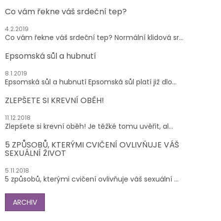
Co vám řekne váš srdeční tep?
4.2.2019
Co vám řekne váš srdeční tep? Normální klidová sr...
Epsomská sůl a hubnutí
8.1.2019
Epsomská sůl a hubnutí Epsomská sůl platí již dlo...
ZLEPŠETE SI KREVNÍ OBĚH!
11.12.2018
Zlepšete si krevní oběh! Je těžké tomu uvěřit, al...
5 ZPŮSOBŮ, KTERÝMI CVIČENÍ OVLIVŇUJE VÁŠ
SEXUÁLNÍ ŽIVOT
5.11.2018
5 způsobů, kterými cvičení ovlivňuje váš sexuální ...
ARCHIV