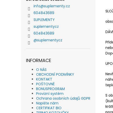
info
@
suplementy.cz
SLO
604843689
SUPLEMENTY
obsa
suplementycz
DÁV
604843689
@suplementycz
Přid
nebo
Dopo
INFORMACE
UPO
O NÁS
Nevh
OBCHODNÍ PODMÍNKY
KONTAKT
náhr
POŠTOVNÉ
tep
BONUSPROGRAM
Provizní systém
S ob
Ochrana osobních údajů GDPR
(kul
Napište nám
krát
CERTIFIKAT BIO
poze
TERMO KOTOUČKY