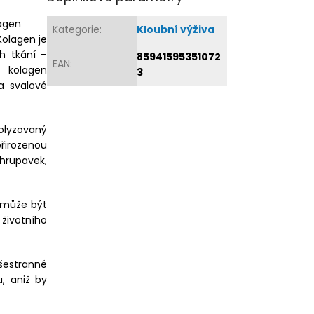
lagen
Kategorie
:
Kloubní výživa
Kolagen je
ch tkání –
85941595351072
EAN
:
ý kolagen
3
a svalové
olyzovaný
řirozenou
chrupavek,
o může být
životního
šestranné
, aniž by