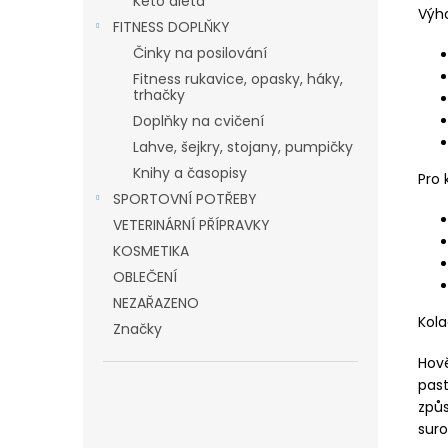
Keto dieta
Výh
FITNESS DOPLŇKY
Činky na posilování
Fitness rukavice, opasky, háky,
trhačky
Doplňky na cvičení
Lahve, šejkry, stojany, pumpičky
Knihy a časopisy
Pro 
SPORTOVNÍ POTŘEBY
VETERINÁRNÍ PŘÍPRAVKY
KOSMETIKA
OBLEČENÍ
NEZAŘAZENO
Kola
Značky
Hov
past
způ
sur