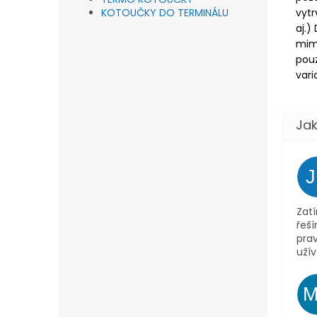
vytr
KOTOUČKY DO TERMINÁLU
aj.)
mimo
pouz
vari
Zatí
řeš
pra
užív