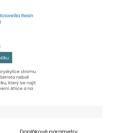
 Boswellia Resin
í
č
ošíku
 pryskyřice stromu
 Serrata neboli
ku, který lze najít
everní Africe a na
 východě.
e z něj se tradičně
jurvédské
především...
Doplňkové parametry