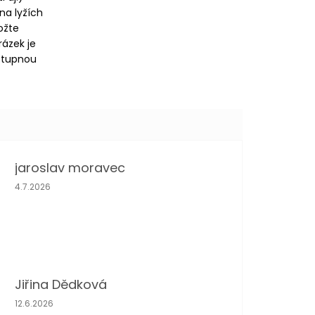
 na lyžích
ožte
rázek je
ostupnou
jaroslav moravec
Hodnocení obchodu je 5 z 5 hvězdiček.
4.7.2026
Jiřina Dědková
Hodnocení obchodu je 4 z 5 hvězdiček.
12.6.2026