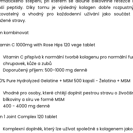
matického štěpení, při kterém se dlouhé bílkovinné řetězce 
ší peptidy. Díky tomu je výsledný kolagen dobře rozpustn
kovatelný a vhodný pro každodenní užívání jako součást
žené stravy.
ím kombinovat
itamin C 1000mg with Rose Hips 120 vege tablet
Vitamin C přispívá k normální tvorbě kolagenu pro normální fun
chrupavek, kůže a zubů
Doporučený příjem: 500–1000 mg denně
00% Pure Hydrolyzed Gelatine + MSM 500 kapslí - Želatina + MSM
Vhodné pro osoby, které chtějí doplnit pestrou stravu o živoči
bílkoviny a síru ve formě MSM
400 - 4000 mg denně
 in 1 Joint Complex 120 tablet
Komplexní doplněk, který lze užívat společně s kolagenem jak