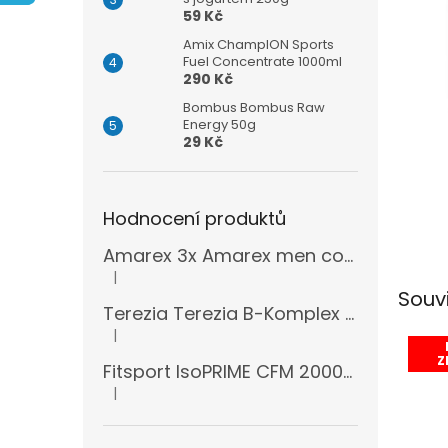
n
59 Kč
e
l
Amix ChampION Sports
Fuel Concentrate 1000ml
290 Kč
Bombus Bombus Raw
Energy 50g
29 Kč
Hodnocení produktů
Amarex 3x Amarex men complex 120 kapslí
|
Hodnocení produktu je 5 z 5 hvězdiček.
Souv
Terezia Terezia B-Komplex super forte 100 tablet
|
Hodnocení produktu je 5 z 5 hvězdiček.
Z
Fitsport IsoPRIME CFM 2000g + šejkr
|
Hodnocení produktu je 5 z 5 hvězdiček.