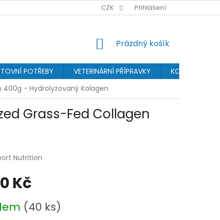
BONUSPROGRAM
PROVIZNÍ SYSTÉM
CZK
Přihlášení
OCHRANA OSOBN
NÁKUPNÍ
Prázdný košík
KOŠÍK
TOVNÍ POTŘEBY
VETERINÁRNÍ PŘÍPRAVKY
KOSMETIKA
en 400g - Hydrolyzovaný Kolagen
lyzed Grass-Fed Collagen
port Nutrition
00 Kč
adem
(40 ks)