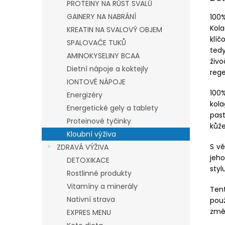
PROTEINY NA RŮST SVALŮ
GAINERY NA NABRÁNÍ
100%
Kola
KREATIN NA SVALOVÝ OBJEM
klíč
SPALOVAČE TUKŮ
ted
AMINOKYSELINY BCAA
živ
Dietní nápoje a koktejly
reg
IONTOVÉ NÁPOJE
100
Energizéry
kol
Energetické gely a tablety
past
Proteinové tyčinky
kůže
Kloubní výživa
S vě
ZDRAVÁ VÝŽIVA
jeh
DETOXIKACE
stylu
Rostlinné produkty
Vitamíny a minerály
Ten
Nativní strava
pou
změn
EXPRES MENU