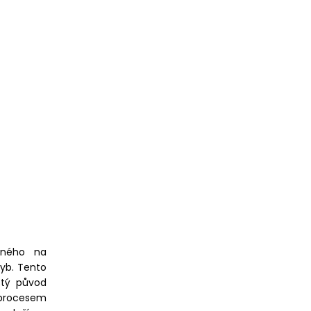
aného na
hyb. Tento
stý původ
 procesem