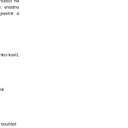
rozloží na
ý, snadno
 pestré a
kci kostí,
šné
o součást