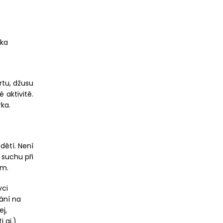
ika
rtu, džusu
 aktivitě.
ka.
dětí. Není
 suchu při
ím.
vci
vání na
ej,
 aj.)