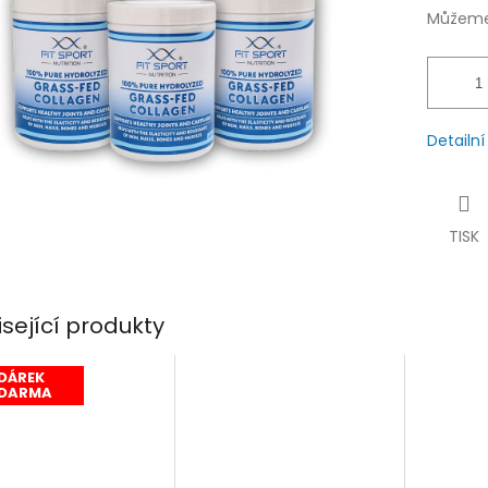
hvězdiček.
Můžeme 
Detailn
TISK
isející produkty
DÁREK
DARMA