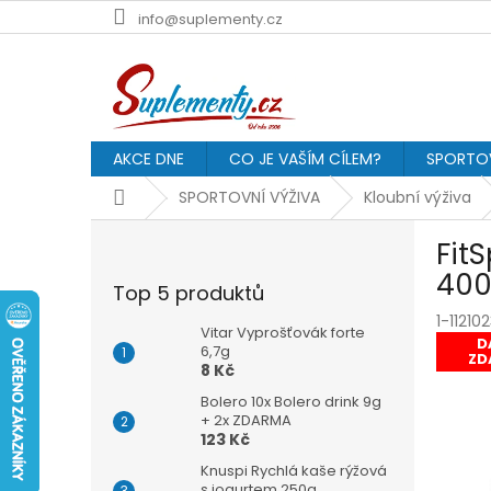
Přejít
info@suplementy.cz
na
obsah
AKCE DNE
CO JE VAŠÍM CÍLEM?
SPORTOV
Domů
SPORTOVNÍ VÝŽIVA
Kloubní výživa
P
Fit
o
s
400
Top 5 produktů
t
1-11210
r
Vitar Vyprošťovák forte
D
a
6,7g
ZD
8 Kč
n
n
Bolero 10x Bolero drink 9g
í
+ 2x ZDARMA
123 Kč
p
a
Knuspi Rychlá kaše rýžová
s jogurtem 250g