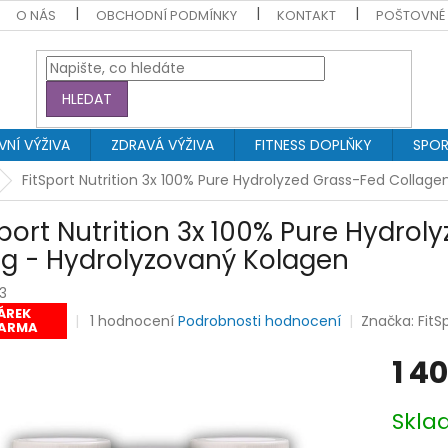
O NÁS
OBCHODNÍ PODMÍNKY
KONTAKT
POŠTOVNÉ
HLEDAT
NÍ VÝŽIVA
ZDRAVÁ VÝŽIVA
FITNESS DOPLŇKY
SPOR
FitSport Nutrition 3x 100% Pure Hydrolyzed Grass-Fed Collag
Sport Nutrition 3x 100% Pure Hydro
g - Hydrolyzovaný Kolagen
23
ÁREK
Průměrné
1 hodnocení
Podrobnosti hodnocení
Značka:
FitS
ARMA
hodnocení
produktu
1 4
je
5,0
Měrná
z
Skl
cena:
5