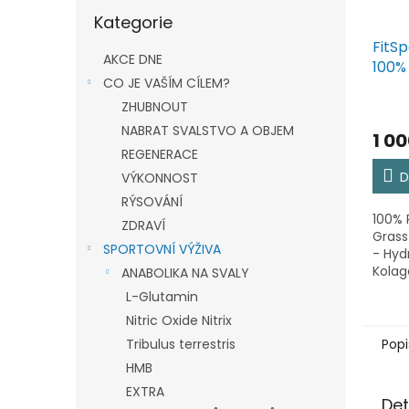
Přeskočit
Kategorie
kategorie
FitSp
AKCE DNE
100%
CO JE VAŠÍM CÍLEM?
Gras
400g
ZHUBNOUT
Kola
NABRAT SVALSTVO A OBJEM
1 0
REGENERACE
D
VÝKONNOST
RÝSOVÁNÍ
100% 
ZDRAVÍ
Grass
SPORTOVNÍ VÝŽIVA
- Hyd
Kolag
ANABOLIKA NA SVALY
pasou
L-Glutamin
sport
Nitric Oxide Nitrix
jedin
klíčo
Popi
Tribulus terrestris
tvoří 
HMB
EXTRA
Det