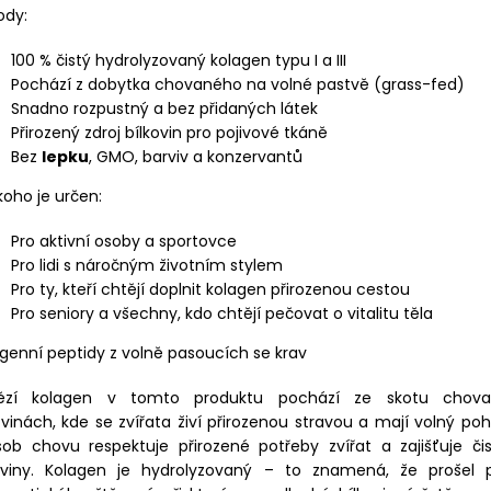
ody:
100 % čistý hydrolyzovaný kolagen typu I a III
Pochází z dobytka chovaného na volné pastvě (grass-fed)
Snadno rozpustný a bez přidaných látek
Přirozený zdroj bílkovin pro pojivové tkáně
Bez
lepku
, GMO, barviv a konzervantů
koho je určen:
Pro aktivní osoby a sportovce
Pro lidi s náročným životním stylem
Pro ty, kteří chtějí doplnit kolagen přirozenou cestou
Pro seniory a všechny, kdo chtějí pečovat o vitalitu těla
genní peptidy z volně pasoucích se krav
ězí kolagen v tomto produktu pochází ze skotu chov
vinách, kde se zvířata živí přirozenou stravou a mají volný po
sob chovu respektuje přirozené potřeby zvířat a zajišťuje či
oviny. Kolagen je hydrolyzovaný – to znamená, že prošel