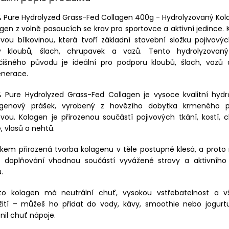
 Pure Hydrolyzed Grass-Fed Collagen 400g - Hydrolyzovaný Ko
gen z volně pasoucích se krav pro sportovce a aktivní jedince. 
ovou bílkovinou, která tvoří základní stavební složku pojivový
y kloubů, šlach, chrupavek a vazů. Tento hydrolyzovan
očišného původu je ideální pro podporu kloubů, šlach, vazů 
enerace.
% Pure Hydrolyzed Grass-Fed Collagen je vysoce kvalitní hydr
agenový prášek, vyrobený z hovězího dobytka krmeného p
vou. Kolagen je přirozenou součástí pojivových tkání, kostí, 
, vlasů a nehtů.
kem přirozená tvorba kolagenu v těle postupně klesá, a prot
o doplňování vhodnou součástí vyvážené stravy a aktivního 
.
to kolagen má neutrální chuť, vysokou vstřebatelnost a v
žití – můžeš ho přidat do vody, kávy, smoothie nebo jogurtu
il chuť nápoje.