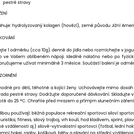
pestré stravy
ŽENÍ
huje: hydrolyzovaný kolagen (hovězí), země původu Jižní Amer
KOVÁNÍ
ejte 1 odměrku (cca 10g) denně do jídla nebo rozmíchejte v jogu
 ve Vašem oblíbeném nápoji. Ideálně nalačno nebo po fyzické
ručujeme užívat minimálně 3 měsíce. Součástí balení je odměr
ZORNĚNÍ
odné pro děti, těhotné a kojící ženy. Uchovávejte mimo dosah 
ada pestré stravy. Dodržujte doporučené dávkování. Skladujte v
lotě do 25 °C. Chraňte před mrazem a přímým slunečním zářen
libou používají: běžná populace rekreační sportovci siloví sporto
turistika, fitness, silový trojboj, vrh koulí, hod kladivem, sprint, pla
ké vzdálenosti aj.) silově-vytrvalostní sportovci (fotbal, lední hok
mní hokej, ragby, košíková, běhy a plavání na střední vzdálenosti