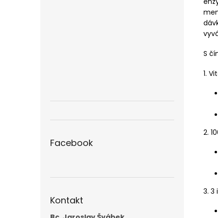
enzy
men
dáv
vyvá
S č
1. V
2. 1
Facebook
3. 3
Kontakt
Bc. Jaroslav Švábek