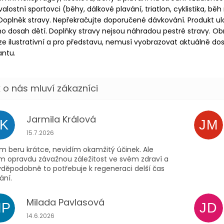
valostní sportovci (běhy, dálkové plavání, triatlon, cyklistika, běh
 Doplněk stravy. Nepřekračujte doporučené dávkování. Produkt ul
 dosah dětí. Doplňky stravy nejsou náhradou pestré stravy. Ob
e ilustrativní a pro představu, nemusí vyobrazovat aktuálně d
antu.
Jarmila Králová
JK
JM
Hodnocení obchodu je 5 z 5 hvězdiček.
15.7.2026
m beru krátce, nevidím okamžitý účinek. Ale
ím opravdu závažnou záležitost ve svém zdraví a
vděpodobně to potřebuje k regeneraci delší čas
ání.
Milada Pavlasová
MP
JD
Hodnocení obchodu je 5 z 5 hvězdiček.
14.6.2026