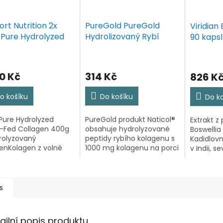
ort Nutrition 2x
PureGold PureGold
Viridian
 Pure Hydrolyzed
Hydrolizovaný Rybí
90 kapsl
s-Fed Collagen
Kolagen 100 kapslí
 - Hydrolyzovaný
gen
00 Kč
314 Kč
826 K
o košíku
Do košíku
Do k
Pure Hydrolyzed
PureGold produkt Naticol®
Extrakt z
-Fed Collagen 400g
obsahuje hydrolyzované
Boswellia
rolyzovaný
peptidy rybího kolagenu s
Kadidlovní
enKolagen z volně
1000 mg kolagenu na porci
v Indii, s
cích se krav pro
(2 kapsle). Je k dispozici ve
Středním
ovce a aktivní
formě kapslí, takže náš
Pryskyřic
ce. Kolagen je
produkt může poskytnout
užívá v a
vou bílkovinou, která
jednoduché řešení...
medicíně 
s
základní stavební...
ailní popis produktu