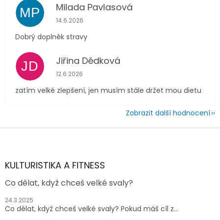
Milada Pavlasová
MP
Hodnocení obchodu je 5 z 5 hvězdiček.
14.6.2026
Dobrý doplněk stravy
Jiřina Dědková
JD
Hodnocení obchodu je 4 z 5 hvězdiček.
12.6.2026
zatím velké zlepšení, jen musím stále držet mou dietu
Zobrazit další hodnocení
Z
á
p
a
KULTURISTIKA A FITNESS
t
Co dělat, když chceš velké svaly?
í
24.3.2025
Co dělat, když chceš velké svaly? Pokud máš cíl z...