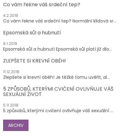
Co vám řekne váš srdeční tep?
4.2.2019
Co vám řekne váš srdeční tep? Normální klidová sr...
Epsomská sůl a hubnutí
8.1.2019
Epsomská sůl a hubnutí Epsomská sůl platí již dlo...
ZLEPŠETE SI KREVNÍ OBĚH!
11.12.2018
Zlepšete si krevní oběh! Je těžké tomu uvěřit, al...
5 ZPŮSOBŮ, KTERÝMI CVIČENÍ OVLIVŇUJE VÁŠ
SEXUÁLNÍ ŽIVOT
5.11.2018
5 způsobů, kterými cvičení ovlivňuje váš sexuální ...
ARCHIV