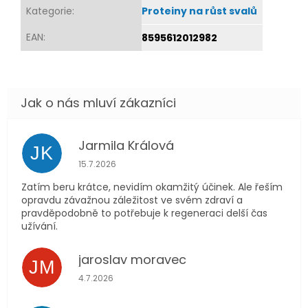
Kategorie
:
Proteiny na růst svalů
EAN
:
8595612012982
Jarmila Králová
JK
Hodnocení obchodu je 5 z 5 hvězdiček.
15.7.2026
Zatím beru krátce, nevidím okamžitý účinek. Ale řeším
opravdu závažnou záležitost ve svém zdraví a
pravděpodobně to potřebuje k regeneraci delší čas
užívání.
jaroslav moravec
JM
Hodnocení obchodu je 5 z 5 hvězdiček.
4.7.2026