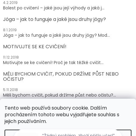
4.2.2019
Bolest po cvičení – jaké jsou její výhody a jaká j...
Jóga – jak to funguje a jaké jsou druhy jógy?
8.1.2019
Jóga – jak to funguje a jaké jsou druhy jógy? Mod...
MOTIVUJTE SE KE CVIČENÍ!
11.12.2018
Motivujte se ke cvičení! Proč je tak těžké cvičit...
MĚLI BYCHOM CVIČIT, POKUD DRŽÍME PŮST NEBO
OČISTU?
5.11.2018
Měli bychom cvičit, pokud držíme půst nebo očistu?...
Tento web používá soubory cookie. Dalším
ARCHIV
procházením tohoto webu vyjadřujete souhlas s
jejich používáním.
Vytvořil Shoptet
“Žádný problém, zboží přišlo včas!”