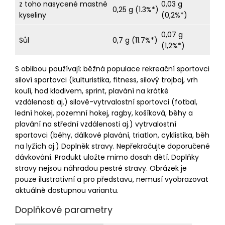
z toho nasycené mastné
0,03 g
0,25 g (1.3%*)
kyseliny
(0,2%*)
0,07 g
Sůl
0,7 g (11.7%*)
(1,2%*)
S oblibou používají: běžná populace rekreační sportovci
siloví sportovci (kulturistika, fitness, silový trojboj, vrh
koulí, hod kladivem, sprint, plavání na krátké
vzdálenosti aj.) silově-vytrvalostní sportovci (fotbal,
lední hokej, pozemní hokej, ragby, košíková, běhy a
plavání na střední vzdálenosti aj.) vytrvalostní
sportovci (běhy, dálkové plavání, triatlon, cyklistika, běh
na lyžích aj.) Doplněk stravy. Nepřekračujte doporučené
dávkování. Produkt uložte mimo dosah dětí. Doplňky
stravy nejsou náhradou pestré stravy. Obrázek je
pouze ilustrativní a pro představu, nemusí vyobrazovat
aktuálně dostupnou variantu.
Doplňkové parametry