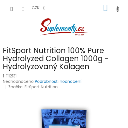
Přejít
NÁKUP
na
CZK
obsah
KOŠÍK
FitSport Nutrition 100% Pure
Hydrolyzed Collagen 1000g -
Hydrolyzovaný Kolagen
1-1112131
Průměrné
Neohodnoceno
Podrobnosti hodnocení
hodnocení
Značka:
FitSport Nutrition
produktu
je
0,0
z
5
hvězdiček.