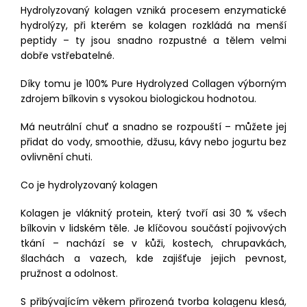
Hydrolyzovaný kolagen vzniká procesem enzymatické
hydrolýzy, při kterém se kolagen rozkládá na menší
peptidy – ty jsou snadno rozpustné a tělem velmi
dobře vstřebatelné.
Díky tomu je 100% Pure Hydrolyzed Collagen výborným
zdrojem bílkovin s vysokou biologickou hodnotou.
Má neutrální chuť a snadno se rozpouští – můžete jej
přidat do vody, smoothie, džusu, kávy nebo jogurtu bez
ovlivnění chuti.
Co je hydrolyzovaný kolagen
Kolagen je vláknitý protein, který tvoří asi 30 % všech
bílkovin v lidském těle. Je klíčovou součástí pojivových
tkání – nachází se v kůži, kostech, chrupavkách,
šlachách a vazech, kde zajišťuje jejich pevnost,
pružnost a odolnost.
S přibývajícím věkem přirozená tvorba kolagenu klesá,