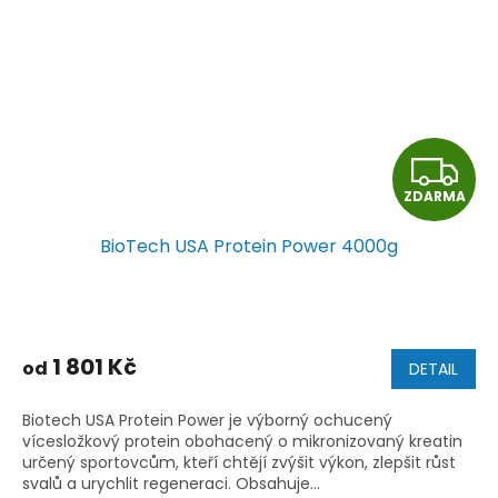
Z
ZDARMA
D
BioTech USA Protein Power 4000g
A
R
M
1 801 Kč
od
DETAIL
A
Biotech USA Protein Power je výborný ochucený
vícesložkový protein obohacený o mikronizovaný kreatin
určený sportovcům, kteří chtějí zvýšit výkon, zlepšit růst
svalů a urychlit regeneraci. Obsahuje...