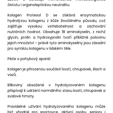
čistotu i organoleptickou neutralitu.
Kolagen Protesol D se získává enzymatickou
hydrolýzou kolagenu z kůže živočišného původu, což
zajišťuje vysokou vstřebatelnost a zachování
nutričních hodnot. Obsahuje 18 aminokyselin, z nichž
glycin, prolin a hydroxyprolin tvoří přibližně polovinu
jejich množství – právě tyto aminokyseliny jsou zásadní
pro syntézu kolagenu v lidském těle.
Péče o pohybový aparát
Kolagen je přirozenou součástí kostí, chrupavek, šlach a
vazů.
Bílkoviny obsažené v hydrolyzovaném kolagenu
přispívají k udržení normálního stavu kostí, chrupavek a
svalové hmoty.
Pravidelné užívání hydrolyzovaného kolagenu může
být vhodné pro sportovce, aktivní osoby, seniory i