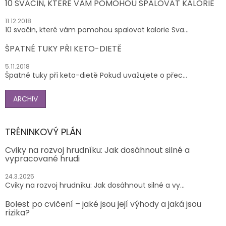
10 SVAČIN, KTERÉ VÁM POMOHOU SPALOVAT KALORIE
11.12.2018
10 svačin, které vám pomohou spalovat kalorie Sva...
ŠPATNÉ TUKY PŘI KETO-DIETĚ
5.11.2018
Špatné tuky při keto-dietě Pokud uvažujete o přec...
ARCHIV
TRÉNINKOVÝ PLÁN
Cviky na rozvoj hrudníku: Jak dosáhnout silné a
vypracované hrudi
24.3.2025
Cviky na rozvoj hrudníku: Jak dosáhnout silné a vy...
Bolest po cvičení – jaké jsou její výhody a jaká jsou
rizika?