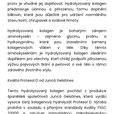
proto je vhodné jej doplňovat. Hydrolyzovaný kolagen
představuje účinnou a přirozenou formu doplnění
bílkovin, které jsou důležité pro udržení normálního
stavu kostí, chrupavek a svalové hmoty.
Hydrolyzovaný kolagen je bohatým zdrojem
aminokyselin – zejména glycinu, prolinu a
hydroxyprolinu, které jsou stavebními kameny
kolagenových vláken v těle. Díky těmto
aminokyselinám je hydrolyzovaný kolagen ideálním
doplňkem pro všechny, kteří chtějí podpořit přirozenou
výživu pojivových tkání a pečovat o své tělo v rámci
zdravého životního stylu.
Kvalita Protesol D od Juncà Gelatines
Tento hydrolyzovaný kolagen pochází z produkce
španělské společnosti Juncà Gelatines, která vyrábí
vysoce čistý kolagenový hydrolyzát Protesol D. Výroba
probíhá v souladu s přísnými standardy kvality FSSC
22000 a zaručuje mimořádnou mikrobiologickou