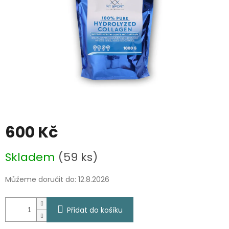
600 Kč
Měrná
Skladem
(59 ks)
cena:
Můžeme doručit do:
12.8.2026
Přidat do košíku