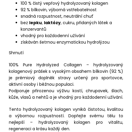
100 % čistý vepřový hydrolyzovaný kolagen
92 % bílkovin, výborná vstřebatelnost
snadná rozpustnost, neutrální chuť
bez
lepku
,
laktózy
, cukru, přidaných látek a
konzervantů
vhodný pro každodenní užívání
získáván šetrnou enzymatickou hydrolýzou
Shrnutí
100% Pure Hydrolyzed Collagen – hydrolyzovaný
kolagenový prášek s vysokým obsahem bílkovin (92 %)
je prémiový doplněk stravy určený pro sportovce,
aktivní osoby i běžnou populaci.
Podporuje přirozenou výživu kostí, chrupavek, šlach,
kůže, vlasů a nehtů a je vhodný pro každodenní užívání.
Tento hydrolyzovaný kolagen vyniká čistotou, kvalitou
a výbornou rozpustností. Dopřejte svému tělu to
nejlepší – hydrolyzovaný kolagen pro vitalitu,
regeneraci a krásu každý den.