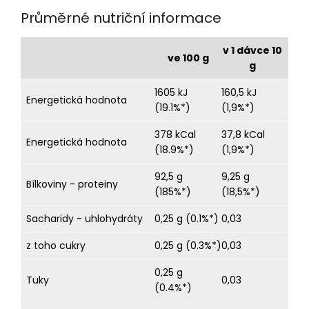
Průměrné nutriční informace
v 1 dávce 10
ve 100 g
g
1605 kJ
160,5 kJ
Energetická hodnota
(19.1%*)
(1,9%*)
378 kCal
37,8 kCal
Energetická hodnota
(18.9%*)
(1,9%*)
92,5 g
9,25 g
Bílkoviny - proteiny
(185%*)
(18,5%*)
Sacharidy - uhlohydráty
0,25 g (0.1%*)
0,03
z toho cukry
0,25 g (0.3%*)
0,03
0,25 g
Tuky
0,03
(0.4%*)