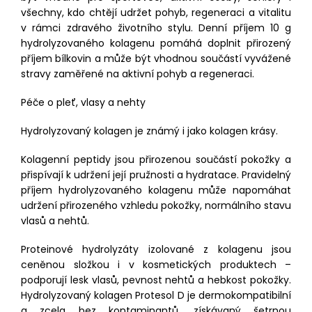
všechny, kdo chtějí udržet pohyb, regeneraci a vitalitu
v rámci zdravého životního stylu. Denní příjem 10 g
hydrolyzovaného kolagenu pomáhá doplnit přirozený
příjem bílkovin a může být vhodnou součástí vyvážené
stravy zaměřené na aktivní pohyb a regeneraci.
Péče o pleť, vlasy a nehty
Hydrolyzovaný kolagen je známý i jako kolagen krásy.
Kolagenní peptidy jsou přirozenou součástí pokožky a
přispívají k udržení její pružnosti a hydratace. Pravidelný
příjem hydrolyzovaného kolagenu může napomáhat
udržení přirozeného vzhledu pokožky, normálního stavu
vlasů a nehtů.
Proteinové hydrolyzáty izolované z kolagenu jsou
ceněnou složkou i v kosmetických produktech –
podporují lesk vlasů, pevnost nehtů a hebkost pokožky.
Hydrolyzovaný kolagen Protesol D je dermokompatibilní
a zcela bez kontaminantů, získávaný šetrnou