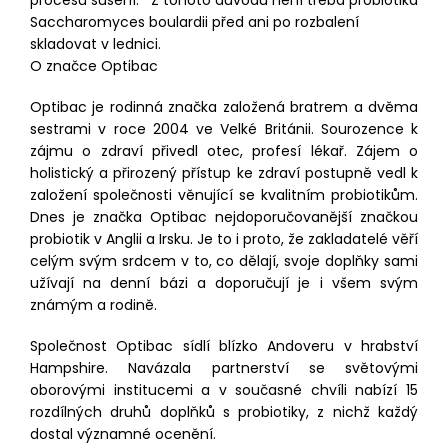
procesu sušení. Z tohoto důvodu není třeba probiotika
Saccharomyces boulardii před ani po rozbalení
skladovat v lednici.
O značce Optibac
Optibac je rodinná značka založená bratrem a dvěma
sestrami v roce 2004 ve Velké Británii. Sourozence k
zájmu o zdraví přivedl otec, profesí lékař. Zájem o
holistický a přirozený přístup ke zdraví postupně vedl k
založení společnosti věnující se kvalitním probiotikům.
Dnes je značka Optibac nejdoporučovanější značkou
probiotik v Anglii a Irsku. Je to i proto, že zakladatelé věří
celým svým srdcem v to, co dělají, svoje doplňky sami
užívají na denní bázi a doporučují je i všem svým
známým a rodině.
Společnost Optibac sídlí blízko Andoveru v hrabství
Hampshire. Navázala partnerství se světovými
oborovými institucemi a v současné chvíli nabízí 15
rozdílných druhů doplňků s probiotiky, z nichž každý
dostal významné ocenění.