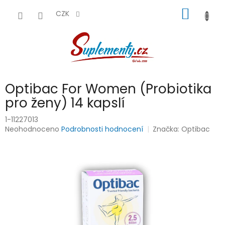
Přejít
NÁKUP
na
CZK
obsah
KOŠÍK
Optibac For Women (Probiotika
pro ženy) 14 kapslí
1-11227013
Průměrné
Neohodnoceno
Podrobnosti hodnocení
Značka:
Optibac
hodnocení
produktu
je
0,0
z
5
hvězdiček.