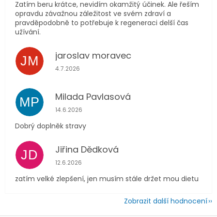
Zatím beru krátce, nevidím okamžitý účinek. Ale řeším
opravdu závažnou záležitost ve svém zdraví a
pravděpodobně to potřebuje k regeneraci delší čas
užívání.
jaroslav moravec
JM
Hodnocení obchodu je 5 z 5 hvězdiček.
4.7.2026
Milada Pavlasová
MP
Hodnocení obchodu je 5 z 5 hvězdiček.
14.6.2026
Dobrý doplněk stravy
Jiřina Dědková
JD
Hodnocení obchodu je 4 z 5 hvězdiček.
12.6.2026
zatím velké zlepšení, jen musím stále držet mou dietu
Zobrazit další hodnocení