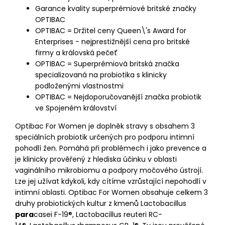
Garance kvality superprémiové britské značky
OPTIBAC
OPTIBAC = Držitel ceny Queen\'s Award for
Enterprises - nejprestižnější cena pro britské
firmy a královská pečeť
OPTIBAC = Superprémiová britská značka
specializovaná na probiotika s klinicky
podloženými vlastnostmi
OPTIBAC = Nejdoporučovanější značka probiotik
ve Spojeném království
Optibac For Women je doplněk stravy s obsahem 3
speciálních probiotik určených pro podporu intimní
pohodlí žen. Pomáhá při problémech i jako prevence a
je klinicky prověřený z hlediska účinku v oblasti
vaginálního mikrobiomu a podpory močového ústrojí.
Lze jej užívat kdykoli, kdy cítíme vzrůstající nepohodlí v
intimní oblasti. Optibac For Women obsahuje celkem 3
druhy probiotických kultur z kmenů Lactobacillus
para
casei F-19®, Lactobacillus reuteri RC-