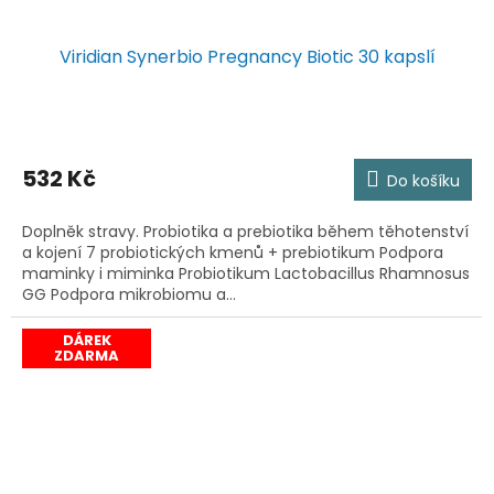
Viridian Synerbio Pregnancy Biotic 30 kapslí
532 Kč
Do košíku
Doplněk stravy. Probiotika a prebiotika během těhotenství
a kojení 7 probiotických kmenů + prebiotikum Podpora
maminky i miminka Probiotikum Lactobacillus Rhamnosus
GG Podpora mikrobiomu a...
DÁREK
ZDARMA