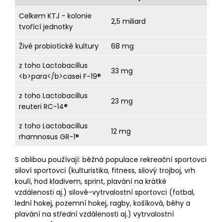
Celkem KTJ - kolonie
2,5 miliard
tvořící jednotky
Živé probiotické kultury
68 mg
z toho Lactobacillus
33 mg
<b>para</b>casei F-19®
z toho Lactobacillus
23 mg
reuteri RC-14®
z toho Lactobacillus
12 mg
rhamnosus GR-1®
S oblibou používají: běžná populace rekreační sportovci
siloví sportovci (kulturistika, fitness, silový trojboj, vrh
koulí, hod kladivem, sprint, plavání na krátké
vzdálenosti aj.) silově-vytrvalostní sportovci (fotbal,
lední hokej, pozemní hokej, ragby, košíková, běhy a
plavání na střední vzdálenosti aj.) vytrvalostní