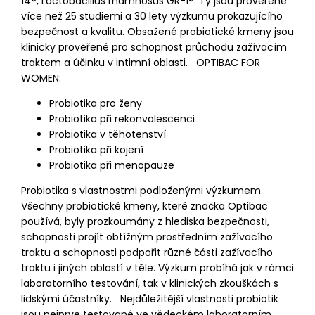
14®, Lactobacillus rhamnosus GR-1®. Ty jsou prověřené
více než 25 studiemi a 30 lety výzkumu prokazujícího
bezpečnost a kvalitu. Obsažené probiotické kmeny jsou
klinicky prověřené pro schopnost průchodu zažívacím
traktem a účinku v intimní oblasti. OPTIBAC FOR
WOMEN:
Probiotika pro ženy
Probiotika při rekonvalescenci
Probiotika v těhotenství
Probiotika při kojení
Probiotika při menopauze
Probiotika s vlastnostmi podloženými výzkumem
Všechny probiotické kmeny, které značka Optibac
používá, byly prozkoumány z hlediska bezpečnosti,
schopnosti projít obtížným prostředním zažívacího
traktu a schopnosti podpořit různé části zažívacího
traktu i jiných oblastí v těle. Výzkum probíhá jak v rámci
laboratorního testování, tak v klinických zkouškách s
lidskými účastníky. Nejdůležitější vlastnosti probiotik
jsou nejprve testované ve vědeckém laboratorním