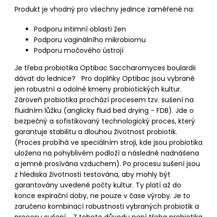
Produkt je vhodný pro všechny jedince zaměřené na:
Podporu intimní oblasti žen
Podporu vaginálního mikrobiomu
Podporu močového ústrojí
Je třeba probiotika Optibac Saccharomyces boulardii
dávat do lednice? Pro doplňky Optibac jsou vybrané
jen robustní a odolné kmeny probiotických kultur.
Zároveň probiotika prochází procesem tzv. sušení na
fluidním lůžku (anglicky fluid bed drying - FDB). Jde o
bezpečný a sofistikovaný technologický proces, který
garantuje stabilitu a dlouhou životnost probiotik.
(Proces probíhá ve speciálním stroji, kde jsou probiotika
uložena na pohyblivém podloží a následně nadnášena
a jemně prosívána vzduchem). Po procesu sušení jsou
z hlediska životnosti testována, aby mohly být
garantovány uvedené počty kultur. Ty platí až do
konce expirační doby, ne pouze v čase výroby. Je to
zaručeno kombinací robustnosti vybraných probiotik a