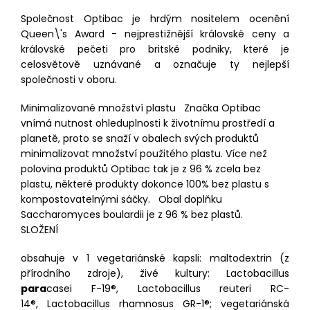
Společnost Optibac je hrdým nositelem ocenění
Queen\'s Award - nejprestižnější královské ceny a
královské pečeti pro britské podniky, které je
celosvětově uznávané a označuje ty nejlepší
společnosti v oboru.
Minimalizované množství plastu Značka Optibac
vnímá nutnost ohleduplnosti k životnímu prostředí a
planetě, proto se snaží v obalech svých produktů
minimalizovat množství použitého plastu. Více než
polovina produktů Optibac tak je z 96 % zcela bez
plastu, některé produkty dokonce 100% bez plastu s
kompostovatelnými sáčky. Obal doplňku
Saccharomyces boulardii je z 96 % bez plastů.
SLOŽENÍ
obsahuje v 1 vegetariánské kapsli: maltodextrin (z
přírodního zdroje), živé kultury: Lactobacillus
para
casei F-19®, Lactobacillus reuteri RC-
14®, Lactobacillus rhamnosus GR-1®; vegetariánská