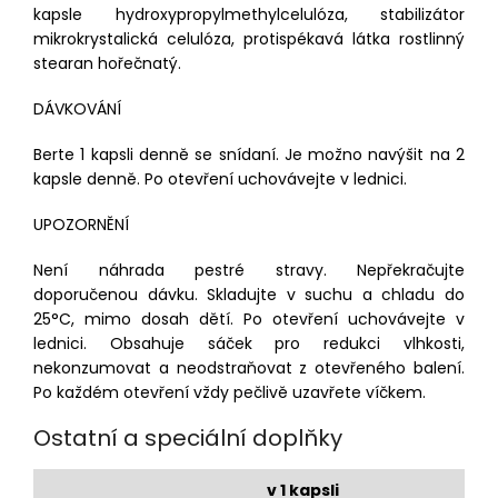
kapsle hydroxypropylmethylcelulóza, stabilizátor
mikrokrystalická celulóza, protispékavá látka rostlinný
stearan hořečnatý.
DÁVKOVÁNÍ
Berte 1 kapsli denně se snídaní. Je možno navýšit na 2
kapsle denně. Po otevření uchovávejte v lednici.
UPOZORNĚNÍ
Není náhrada pestré stravy. Nepřekračujte
doporučenou dávku. Skladujte v suchu a chladu do
25°C, mimo dosah dětí. Po otevření uchovávejte v
lednici. Obsahuje sáček pro redukci vlhkosti,
nekonzumovat a neodstraňovat z otevřeného balení.
Po každém otevření vždy pečlivě uzavřete víčkem.
Ostatní a speciální doplňky
v 1 kapsli