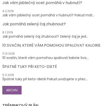
Jak vám jablečný ocet pomáhá v hubnutí?
4.2.2019
Jak vám jablečný ocet pomáhá v hubnutí? Pokud mát...
Jak pomáhá zelený čaj zhubnout?
8.1.2019
Jak pomáhá zelený čaj zhubnout? Zelený čaj je jed...
10 SVAČIN, KTERÉ VÁM POMOHOU SPALOVAT KALORIE
11.12.2018
10 svačin, které vám pomohou spalovat kalorie Sva...
ŠPATNÉ TUKY PŘI KETO-DIETĚ
5.11.2018
Špatné tuky při keto-dietě Pokud uvažujete o přec...
ARCHIV
TRÉNINKOVÝ PLÁN