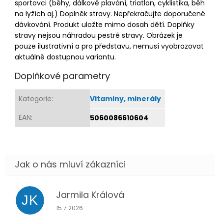
sportovci (běhy, dálkové plavání, triatlon, cyklistika, běh
na lyžích aj.) Doplněk stravy. Nepřekračujte doporučené
dávkování. Produkt uložte mimo dosah dětí. Doplňky
stravy nejsou náhradou pestré stravy. Obrázek je
pouze ilustrativní a pro představu, nemusí vyobrazovat
aktuálně dostupnou variantu.
Doplňkové parametry
Kategorie
:
Vitaminy, minerály
EAN
:
5060086610604
Jarmila Králová
JK
Hodnocení obchodu je 5 z 5 hvězdiček.
15.7.2026