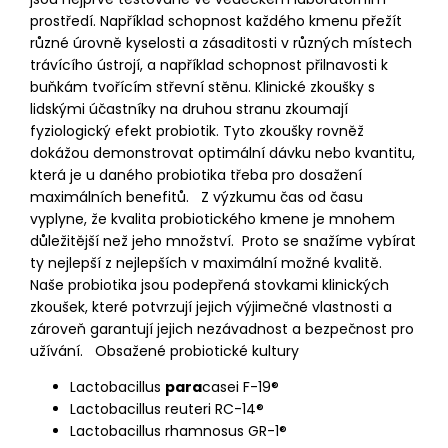
prostředí. Například schopnost každého kmenu přežít
různé úrovně kyselosti a zásaditosti v různých místech
trávícího ústrojí, a například schopnost přilnavosti k
buňkám tvořícím střevní stěnu. Klinické zkoušky s
lidskými účastníky na druhou stranu zkoumají
fyziologický efekt probiotik. Tyto zkoušky rovněž
dokážou demonstrovat optimální dávku nebo kvantitu,
která je u daného probiotika třeba pro dosažení
maximálních benefitů. Z výzkumu čas od času
vyplyne, že kvalita probiotického kmene je mnohem
důležitější než jeho množství. Proto se snažíme vybírat
ty nejlepší z nejlepších v maximální možné kvalitě.
Naše probiotika jsou podepřená stovkami klinických
zkoušek, které potvrzují jejich výjimečné vlastnosti a
zároveň garantují jejich nezávadnost a bezpečnost pro
užívání. Obsažené probiotické kultury
Lactobacillus
para
casei F-19®
Lactobacillus reuteri RC-14®
Lactobacillus rhamnosus GR-1®