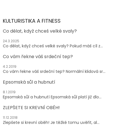
Z
á
p
a
KULTURISTIKA A FITNESS
t
Co dělat, když chceš velké svaly?
í
24.3.2025
Co dělat, když chceš velké svaly? Pokud máš cíl z...
Co vám řekne váš srdeční tep?
4.2.2019
Co vám řekne váš srdeční tep? Normální klidová sr...
Epsomská sůl a hubnutí
8.1.2019
Epsomská sůl a hubnutí Epsomská sůl platí již dlo...
ZLEPŠETE SI KREVNÍ OBĚH!
11.12.2018
Zlepšete si krevní oběh! Je těžké tomu uvěřit, al...