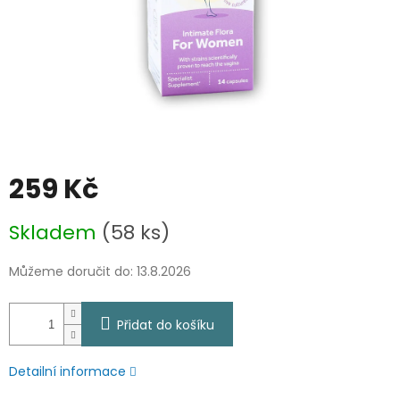
259 Kč
Měrná
Skladem
(58 ks)
cena:
Můžeme doručit do:
13.8.2026
Přidat do košíku
Detailní informace