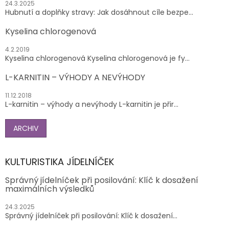
24.3.2025
Hubnutí a doplňky stravy: Jak dosáhnout cíle bezpe...
Kyselina chlorogenová
4.2.2019
Kyselina chlorogenová Kyselina chlorogenová je fy...
L-KARNITIN – VÝHODY A NEVÝHODY
11.12.2018
L-karnitin – výhody a nevýhody L-karnitin je přir...
ARCHIV
KULTURISTIKA JÍDELNÍČEK
Správný jídelníček při posilování: Klíč k dosažení
maximálních výsledků
24.3.2025
Správný jídelníček při posilování: Klíč k dosažení...