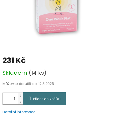
231 Kč
Měrná
Skladem
(14 ks)
cena:
Můžeme doručit do:
12.8.2026
Přidat do košíku
Detailní informace