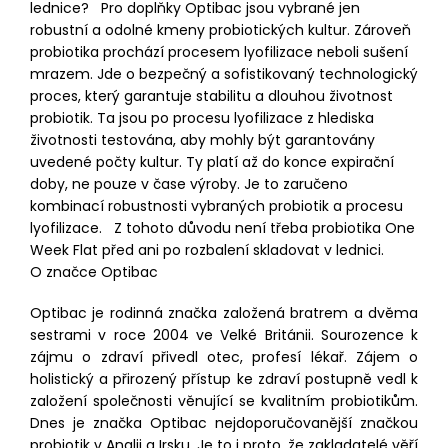
lednice? Pro doplňky Optibac jsou vybrané jen
robustní a odolné kmeny probiotických kultur. Zároveň
probiotika prochází procesem lyofilizace neboli sušení
mrazem. Jde o bezpečný a sofistikovaný technologický
proces, který garantuje stabilitu a dlouhou životnost
probiotik. Ta jsou po procesu lyofilizace z hlediska
životnosti testována, aby mohly být garantovány
uvedené počty kultur. Ty platí až do konce expirační
doby, ne pouze v čase výroby. Je to zaručeno
kombinací robustnosti vybraných probiotik a procesu
lyofilizace. Z tohoto důvodu není třeba probiotika One
Week Flat před ani po rozbalení skladovat v lednici.
O značce Optibac
Optibac je rodinná značka založená bratrem a dvěma
sestrami v roce 2004 ve Velké Británii. Sourozence k
zájmu o zdraví přivedl otec, profesí lékař. Zájem o
holistický a přirozený přístup ke zdraví postupně vedl k
založení společnosti věnující se kvalitním probiotikům.
Dnes je značka Optibac nejdoporučovanější značkou
probiotik v Anglii a Irsku. Je to i proto, že zakladatelé věří