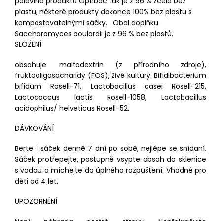
polovina produktů Optibac tak je z 96 % zcela bez
plastu, některé produkty dokonce 100% bez plastu s
kompostovatelnými sáčky. Obal doplňku
Saccharomyces boulardii je z 96 % bez plastů.
SLOŽENÍ
obsahuje: maltodextrin (z přírodního zdroje),
fruktooligosacharidy (FOS), živé kultury: Bifidibacterium
bifidum Rosell-71, Lactobacillus casei Rosell-215,
Lactococcus lactis Rosell-1058, Lactobacillus
acidophilus/ helveticus Rosell-52.
DÁVKOVÁNÍ
Berte 1 sáček denně 7 dní po sobě, nejlépe se snídaní.
Sáček protřepejte, postupně vsypte obsah do sklenice
s vodou a míchejte do úplného rozpuštění. Vhodné pro
děti od 4 let.
UPOZORNĚNÍ