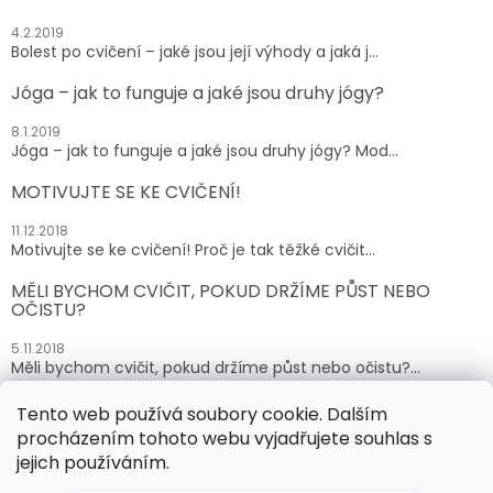
4.2.2019
Bolest po cvičení – jaké jsou její výhody a jaká j...
Jóga – jak to funguje a jaké jsou druhy jógy?
8.1.2019
Jóga – jak to funguje a jaké jsou druhy jógy? Mod...
MOTIVUJTE SE KE CVIČENÍ!
11.12.2018
Motivujte se ke cvičení! Proč je tak těžké cvičit...
MĚLI BYCHOM CVIČIT, POKUD DRŽÍME PŮST NEBO
OČISTU?
5.11.2018
Měli bychom cvičit, pokud držíme půst nebo očistu?...
Tento web používá soubory cookie. Dalším
ARCHIV
procházením tohoto webu vyjadřujete souhlas s
jejich používáním.