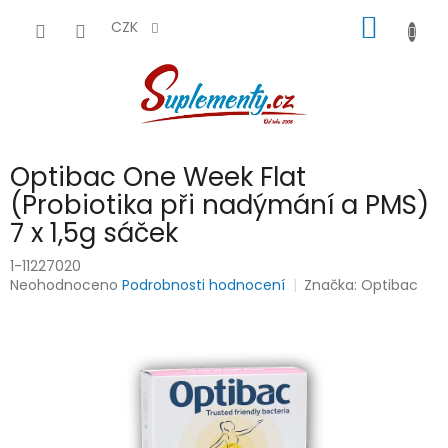
Přejít
NÁKUP
na
CZK
obsah
KOŠÍK
Optibac One Week Flat
(Probiotika při nadýmání a PMS)
7 x 1,5g sáček
1-11227020
Průměrné
Neohodnoceno
Podrobnosti hodnocení
Značka:
Optibac
hodnocení
produktu
je
0,0
z
5
hvězdiček.