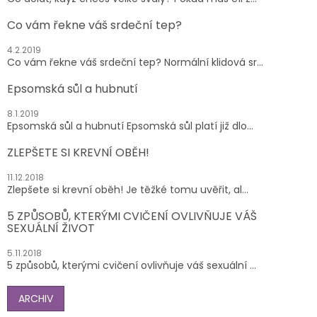
Co vám řekne váš srdeční tep?
4.2.2019
Co vám řekne váš srdeční tep? Normální klidová sr...
Epsomská sůl a hubnutí
8.1.2019
Epsomská sůl a hubnutí Epsomská sůl platí již dlo...
ZLEPŠETE SI KREVNÍ OBĚH!
11.12.2018
Zlepšete si krevní oběh! Je těžké tomu uvěřit, al...
5 ZPŮSOBŮ, KTERÝMI CVIČENÍ OVLIVŇUJE VÁŠ
SEXUÁLNÍ ŽIVOT
5.11.2018
5 způsobů, kterými cvičení ovlivňuje váš sexuální ...
ARCHIV