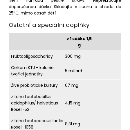
Není náhrada pestré stravy. Nepřekračujte
doporučenou dávku. Skladujte v suchu a chladu do
25°C, mimo dosah dětí.
Ostatní a speciální doplňky
v 1 sáčku 1,5
g
Fruktooligosacharidy
300 mg
Celkem KTJ - kolonie
5 miliard
tvořící jednotky
Živé probiotické kultury
67 mg
z toho Lactobacillus
acidophilus/ helveticus
4,15 mg
Rosell-52
z toho Lactococcus lactis
8,31 mg
Rosell-1058