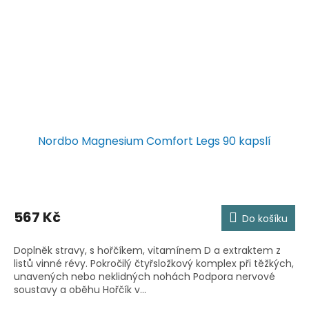
Nordbo Magnesium Comfort Legs 90 kapslí
567 Kč
Do košíku
Doplněk stravy, s hořčíkem, vitamínem D a extraktem z
listů vinné révy. Pokročilý čtyřsložkový komplex při těžkých,
unavených nebo neklidných nohách Podpora nervové
soustavy a oběhu Hořčík v...