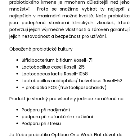
probiotického kmene je mnohem důležitější než jeho
množství. Proto se snažíme vybírat ty nejlepší z
nejlepších v maximální možné kvalitě. Naše probiotika
jsou podepřená stovkami klinických zkoušek, které
potvrzují jejich výjimečné vlastnosti a zároveň garantují
jejich nezávadnost a bezpečnost pro užívání.
Obsažené probiotické kultury
Bifidibacterium bifidum Rosell-71
Lactobacillus casei Rosell-215
Lactococcus lactis Rosell-1058
Lactobacillus acidophilus/ helveticus Rosell-52
+ probiotika FOS (fruktooligosacharidy)
Produkt je vhodný pro všechny jedince zaměřené na:
Podporu při nadýmání
podporu při nefunkčním zažívání
Podporu při stresu
Je třeba probiotika Optibac One Week Flat dávat do