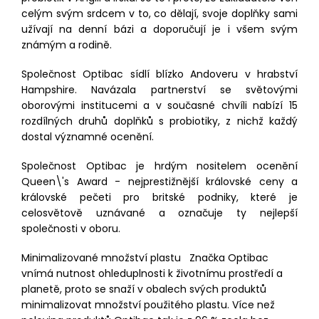
celým svým srdcem v to, co dělají, svoje doplňky sami
užívají na denní bázi a doporučují je i všem svým
známým a rodině.
Společnost Optibac sídlí blízko Andoveru v hrabství
Hampshire. Navázala partnerství se světovými
oborovými institucemi a v současné chvíli nabízí 15
rozdílných druhů doplňků s probiotiky, z nichž každý
dostal významné ocenění.
Společnost Optibac je hrdým nositelem ocenění
Queen\'s Award - nejprestižnější královské ceny a
královské pečeti pro britské podniky, které je
celosvětově uznávané a označuje ty nejlepší
společnosti v oboru.
Minimalizované množství plastu Značka Optibac
vnímá nutnost ohleduplnosti k životnímu prostředí a
planetě, proto se snaží v obalech svých produktů
minimalizovat množství použitého plastu. Více než