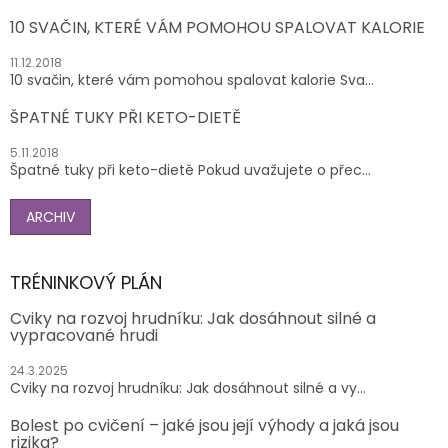
10 SVAČIN, KTERÉ VÁM POMOHOU SPALOVAT KALORIE
11.12.2018
10 svačin, které vám pomohou spalovat kalorie Sva...
ŠPATNÉ TUKY PŘI KETO-DIETĚ
5.11.2018
Špatné tuky při keto-dietě Pokud uvažujete o přec...
ARCHIV
TRÉNINKOVÝ PLÁN
Cviky na rozvoj hrudníku: Jak dosáhnout silné a
vypracované hrudi
24.3.2025
Cviky na rozvoj hrudníku: Jak dosáhnout silné a vy...
Bolest po cvičení – jaké jsou její výhody a jaká jsou
rizika?