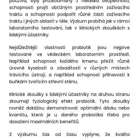
používá, byly prozkoumány z hlediska bezpečnosti,
schopnosti projít obtížným prostředním zažívacího
traktu a schopnosti podpořit různé části zažívacího
traktu i jiných oblastí v těle. Výzkum probíhá jak v rámci
laboratorního testování, tak v klinických zkouškách s
lidskými účastníky.
Nejdůležitější vlastnosti probiotik jsou nejprve
testované ve vědeckém laboratorním prostředí.
Například schopnost každého kmenu přežít různé
úrovně kyselosti a zásaditosti v různých místech
trávícího ústrojí, a například schopnost přilnavosti k
buňkám tvořícím střevní stěnu.
Klinické zkoušky s lidskými účastníky na druhou stranu
zkoumají fyziologický efekt probiotik. Tyto zkoušky
rovněž dokážou demonstrovat optimální dávku nebo
kvantitu, která je u daného probiotika třeba pro
dosažení maximálních benefitů.
Z výzkumu čas od času vyplyne, že kvalita