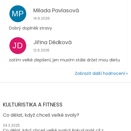
Milada Pavlasová
MP
Hodnocení obchodu je 5 z 5 hvězdiček.
14.6.2026
Dobrý doplněk stravy
Jiřina Dědková
JD
Hodnocení obchodu je 4 z 5 hvězdiček.
12.6.2026
zatím velké zlepšení, jen musím stále držet mou dietu
Zobrazit další hodnocení
Z
á
p
a
KULTURISTIKA A FITNESS
t
Co dělat, když chceš velké svaly?
í
24.3.2025
Co dělat, když chceš velké svaly? Pokud máš cíl z...