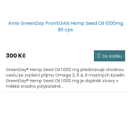
Amix GreenDay ProVEGAN Hemp Seed Oil 1000mg
90 cps
300 Kč
Do košíku
GreenDay® Hemp Seed Oil 1.000 mg představuje vhodnou
cestu ke zvýšení příjmu Omega 3, 6 & 9 mastných kyselin.
GreenDay® Hemp Seed Oil 1.000 mg je doplněk stravy v
měkké snadno polykatelné...