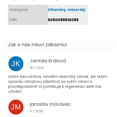
Kategorie
:
Vitaminy, minerály
EAN
:
5060086610086
Jarmila Králová
JK
Hodnocení obchodu je 5 z 5 hvězdiček.
15.7.2026
Zatím beru krátce, nevidím okamžitý účinek. Ale řeším
opravdu závažnou záležitost ve svém zdraví a
pravděpodobně to potřebuje k regeneraci delší čas
užívání.
jaroslav moravec
JM
Hodnocení obchodu je 5 z 5 hvězdiček.
4.7.2026