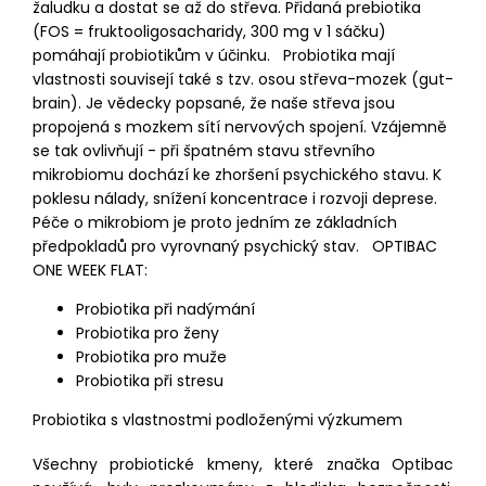
žaludku a dostat se až do střeva. Přidaná prebiotika
(FOS = fruktooligosacharidy, 300 mg v 1 sáčku)
pomáhají probiotikům v účinku. Probiotika mají
vlastnosti souvisejí také s tzv. osou střeva-mozek (gut-
brain). Je vědecky popsané, že naše střeva jsou
propojená s mozkem sítí nervových spojení. Vzájemně
se tak ovlivňují - při špatném stavu střevního
mikrobiomu dochází ke zhoršení psychického stavu. K
poklesu nálady, snížení koncentrace i rozvoji deprese.
Péče o mikrobiom je proto jedním ze základních
předpokladů pro vyrovnaný psychický stav. OPTIBAC
ONE WEEK FLAT:
Probiotika při nadýmání
Probiotika pro ženy
Probiotika pro muže
Probiotika při stresu
Probiotika s vlastnostmi podloženými výzkumem
Všechny probiotické kmeny, které značka Optibac