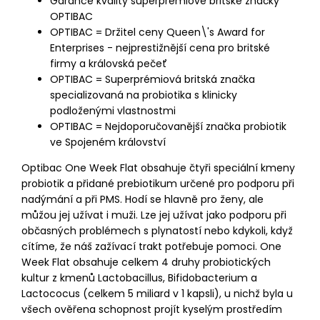
Garance kvality superprémiové britské značky
OPTIBAC
OPTIBAC = Držitel ceny Queen\'s Award for
Enterprises - nejprestižnější cena pro britské
firmy a královská pečeť
OPTIBAC = Superprémiová britská značka
specializovaná na probiotika s klinicky
podloženými vlastnostmi
OPTIBAC = Nejdoporučovanější značka probiotik
ve Spojeném království
Optibac One Week Flat obsahuje čtyři speciální kmeny
probiotik a přidané prebiotikum určené pro podporu při
nadýmání a při PMS. Hodí se hlavně pro ženy, ale
můžou jej užívat i muži. Lze jej užívat jako podporu při
občasných problémech s plynatostí nebo kdykoli, když
cítíme, že náš zažívací trakt potřebuje pomoci. One
Week Flat obsahuje celkem 4 druhy probiotických
kultur z kmenů Lactobacillus, Bifidobacterium a
Lactococus (celkem 5 miliard v 1 kapsli), u nichž byla u
všech ověřena schopnost projít kyselým prostředím