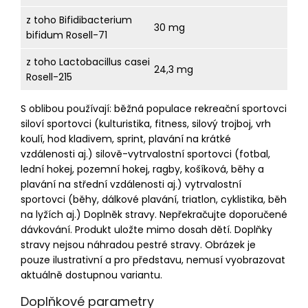
z toho Bifidibacterium
30 mg
bifidum Rosell-71
z toho Lactobacillus casei
24,3 mg
Rosell-215
S oblibou používají: běžná populace rekreační sportovci
siloví sportovci (kulturistika, fitness, silový trojboj, vrh
koulí, hod kladivem, sprint, plavání na krátké
vzdálenosti aj.) silově-vytrvalostní sportovci (fotbal,
lední hokej, pozemní hokej, ragby, košíková, běhy a
plavání na střední vzdálenosti aj.) vytrvalostní
sportovci (běhy, dálkové plavání, triatlon, cyklistika, běh
na lyžích aj.) Doplněk stravy. Nepřekračujte doporučené
dávkování. Produkt uložte mimo dosah dětí. Doplňky
stravy nejsou náhradou pestré stravy. Obrázek je
pouze ilustrativní a pro představu, nemusí vyobrazovat
aktuálně dostupnou variantu.
Doplňkové parametry