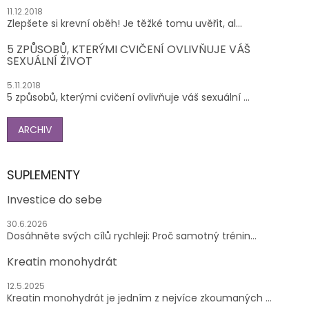
11.12.2018
Zlepšete si krevní oběh! Je těžké tomu uvěřit, al...
5 ZPŮSOBŮ, KTERÝMI CVIČENÍ OVLIVŇUJE VÁŠ
SEXUÁLNÍ ŽIVOT
5.11.2018
5 způsobů, kterými cvičení ovlivňuje váš sexuální ...
ARCHIV
SUPLEMENTY
Investice do sebe
30.6.2026
Dosáhněte svých cílů rychleji: Proč samotný trénin...
Kreatin monohydrát
12.5.2025
Kreatin monohydrát je jedním z nejvíce zkoumaných ...