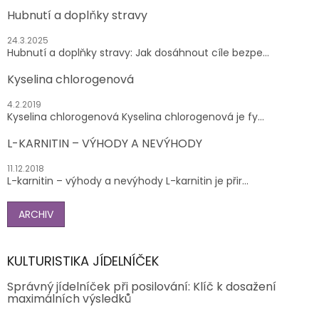
Hubnutí a doplňky stravy
24.3.2025
Hubnutí a doplňky stravy: Jak dosáhnout cíle bezpe...
Kyselina chlorogenová
4.2.2019
Kyselina chlorogenová Kyselina chlorogenová je fy...
L-KARNITIN – VÝHODY A NEVÝHODY
11.12.2018
L-karnitin – výhody a nevýhody L-karnitin je přir...
ARCHIV
KULTURISTIKA JÍDELNÍČEK
Správný jídelníček při posilování: Klíč k dosažení
maximálních výsledků