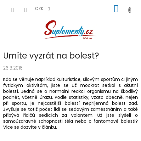
Přejít
NÁKUP
na
CZK
obsah
KOŠÍK
Umíte vyzrát na bolest?
26.8.2016
Kdo se věnuje například kulturistice, silovým sportům či jiným
fyzickým aktivitám, jistě se už mockrát setkal s akutní
bolestí. Jedná se o normální reakci organismu na škodlivý
podnět, včetně úrazu. Podle statistiky, vzato obecně, nejen
při sportu, je nejčastější bolestí nepříjemná bolest zad.
Zvyšuje se totiž počet lidí se sedavým zaměstnáním a také
přibývá řidičů sedících za volantem. Už jste slyšeli o
samoúzdravné schopnosti těla nebo o fantomové bolesti?
Více se dozvíte v článku.