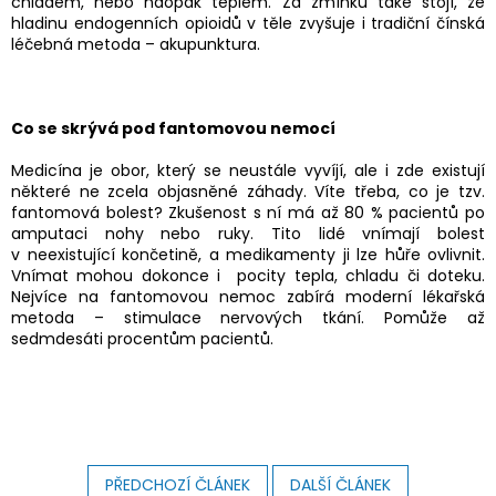
chladem, nebo naopak teplem. Za zmínku také stojí, že
hladinu endogenních opioidů v těle zvyšuje i tradiční čínská
léčebná metoda – akupunktura.
Co se skrývá pod fantomovou nemocí
Medicína je obor, který se neustále vyvíjí, ale i zde existují
některé ne zcela objasněné záhady. Víte třeba, co je tzv.
fantomová bolest? Zkušenost s ní má až 80 % pacientů po
amputaci nohy nebo ruky. Tito lidé vnímají bolest
v neexistující končetině, a medikamenty ji lze hůře ovlivnit.
Vnímat mohou dokonce i pocity tepla, chladu či doteku.
Nejvíce na fantomovou nemoc zabírá moderní lékařská
metoda – stimulace nervových tkání. Pomůže až
sedmdesáti procentům pacientů.
PŘEDCHOZÍ ČLÁNEK
DALŠÍ ČLÁNEK