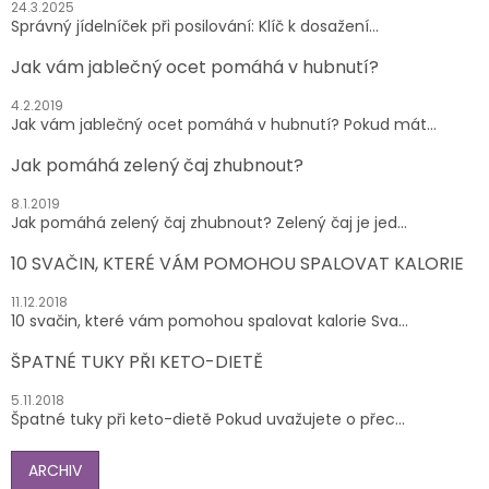
24.3.2025
Správný jídelníček při posilování: Klíč k dosažení...
Jak vám jablečný ocet pomáhá v hubnutí?
4.2.2019
Jak vám jablečný ocet pomáhá v hubnutí? Pokud mát...
Jak pomáhá zelený čaj zhubnout?
8.1.2019
Jak pomáhá zelený čaj zhubnout? Zelený čaj je jed...
10 SVAČIN, KTERÉ VÁM POMOHOU SPALOVAT KALORIE
11.12.2018
10 svačin, které vám pomohou spalovat kalorie Sva...
ŠPATNÉ TUKY PŘI KETO-DIETĚ
5.11.2018
Špatné tuky při keto-dietě Pokud uvažujete o přec...
ARCHIV