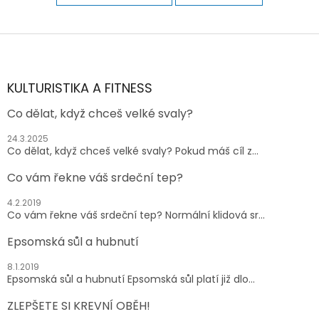
Z
á
p
a
KULTURISTIKA A FITNESS
t
Co dělat, když chceš velké svaly?
í
24.3.2025
Co dělat, když chceš velké svaly? Pokud máš cíl z...
Co vám řekne váš srdeční tep?
4.2.2019
Co vám řekne váš srdeční tep? Normální klidová sr...
Epsomská sůl a hubnutí
8.1.2019
Epsomská sůl a hubnutí Epsomská sůl platí již dlo...
ZLEPŠETE SI KREVNÍ OBĚH!