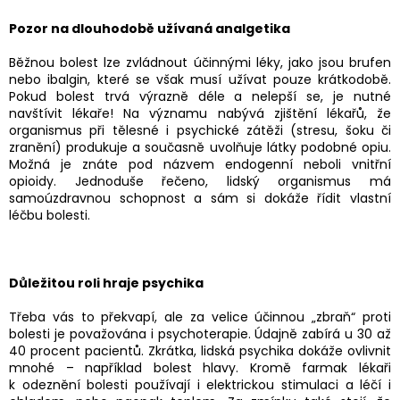
Pozor na dlouhodobě užívaná analgetika
Běžnou bolest lze zvládnout účinnými léky, jako jsou brufen
nebo ibalgin, které se však musí užívat pouze krátkodobě.
Pokud bolest trvá výrazně déle a nelepší se, je nutné
navštívit lékaře! Na významu nabývá zjištění lékařů, že
organismus při tělesné i psychické zátěži (stresu, šoku či
zranění) produkuje a současně uvolňuje látky podobné opiu.
Možná je znáte pod názvem endogenní neboli vnitřní
opioidy. Jednoduše řečeno, lidský organismus má
samoúzdravnou schopnost a sám si dokáže řídit vlastní
léčbu bolesti.
Důležitou roli hraje psychika
Třeba vás to překvapí, ale za velice účinnou „zbraň“ proti
bolesti je považována i psychoterapie. Údajně zabírá u 30 až
40 procent pacientů. Zkrátka, lidská psychika dokáže ovlivnit
mnohé – například bolest hlavy. Kromě farmak lékaři
k odeznění bolesti používají i elektrickou stimulaci a léčí i