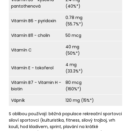
pantothenová
(40%*)
0.78 mg
Vitamín B6 - pyridoxin
(55.7%*)
Vitamín B11 - cholin
50 mcg
40 mg
Vitamín C
(50%*)
4 mg
Vitamín E - tokoferol
(33.3%*)
Vitamín B7 - Vitamin H -
80 mcg
biotin
(160%*)
Vápník
120 mg (15%*)
S oblibou používají: běžná populace rekreační sportovci
siloví sportovci (kulturistika, fitness, silový trojboj, vrh
koulí, hod kladivem, sprint, plavání na krátké