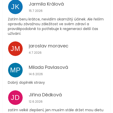
Jarmila Králová
JK
Hodnocení obchodu je 5 z 5 hvězdiček.
15.7.2026
Zatím beru krátce, nevidím okamžitý účinek. Ale řeším
opravdu závažnou záležitost ve svém zdraví a
pravděpodobně to potřebuje k regeneraci delší čas
užívání.
jaroslav moravec
JM
Hodnocení obchodu je 5 z 5 hvězdiček.
4.7.2026
Milada Pavlasová
MP
Hodnocení obchodu je 5 z 5 hvězdiček.
14.6.2026
Dobrý doplněk stravy
Jiřina Dědková
JD
Hodnocení obchodu je 4 z 5 hvězdiček.
12.6.2026
zatím velké zlepšení, jen musím stále držet mou dietu