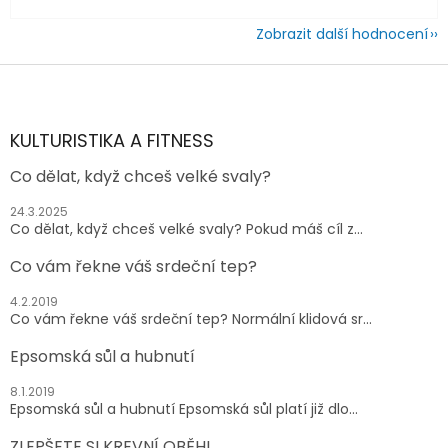
Zobrazit další hodnocení
Z
á
p
a
KULTURISTIKA A FITNESS
t
Co dělat, když chceš velké svaly?
í
24.3.2025
Co dělat, když chceš velké svaly? Pokud máš cíl z...
Co vám řekne váš srdeční tep?
4.2.2019
Co vám řekne váš srdeční tep? Normální klidová sr...
Epsomská sůl a hubnutí
8.1.2019
Epsomská sůl a hubnutí Epsomská sůl platí již dlo...
ZLEPŠETE SI KREVNÍ OBĚH!