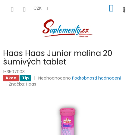
Přejít
NÁKUP
na
CZK
obsah
KOŠÍK
Haas Haas Junior malina 20
šumivých tablet
1-3507003
Průměrné
Neohodnoceno
Podrobnosti hodnocení
Akce
Tip
hodnocení
Značka:
Haas
produktu
je
0,0
z
5
hvězdiček.