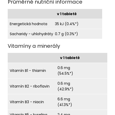
Průměrné nutriční informace
v 1 tabletě
Energetická hodnota
35 kJ (0.4%*)
Sacharidy - uhlohydráty
0.7 g (0.3%*)
Vitamíny a minerály
v 1 tabletě
0.6 mg
Vitamín B1 - thiamin
(54.5%*)
0.6 mg
Vitamín B2 - riboflavin
(42.9%*)
6.6 mg
Vitamín B3 - niacin
(41.3%*)
Vitamín B5 - kyselina
2.4 mg