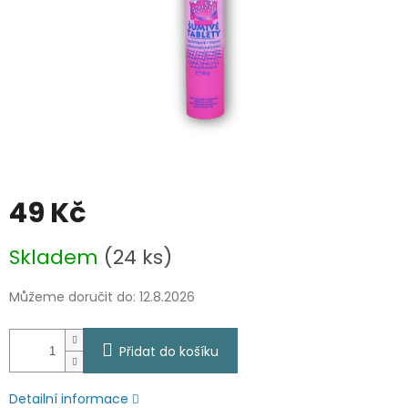
49 Kč
Měrná
Skladem
(24 ks)
cena:
Můžeme doručit do:
12.8.2026
Přidat do košíku
Detailní informace