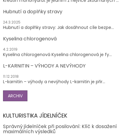
Kreatin monohydrát je jedním z nejvíce zkoumaných ...
Hubnutí a doplňky stravy
24.3.2025
Hubnutí a doplňky stravy: Jak dosáhnout cíle bezpe...
Kyselina chlorogenová
4.2.2019
Kyselina chlorogenová Kyselina chlorogenová je fy...
L-KARNITIN – VÝHODY A NEVÝHODY
11.12.2018
L-karnitin – výhody a nevýhody L-karnitin je přir...
ARCHIV
KULTURISTIKA JÍDELNÍČEK
Správný jídelníček při posilování: Klíč k dosažení
maximálních výsledků