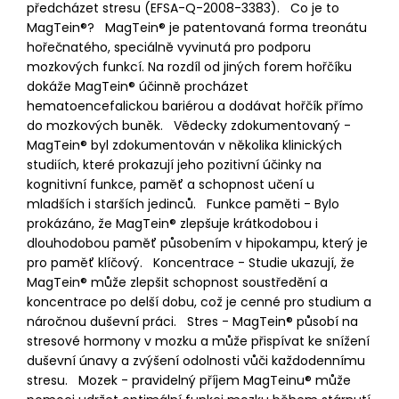
předcházet stresu (EFSA-Q-2008-3383). Co je to
MagTein®? MagTein® je patentovaná forma treonátu
hořečnatého, speciálně vyvinutá pro podporu
mozkových funkcí. Na rozdíl od jiných forem hořčíku
dokáže MagTein® účinně procházet
hematoencefalickou bariérou a dodávat hořčík přímo
do mozkových buněk. Vědecky zdokumentovaný -
MagTein® byl zdokumentován v několika klinických
studiích, které prokazují jeho pozitivní účinky na
kognitivní funkce, paměť a schopnost učení u
mladších i starších jedinců. Funkce paměti - Bylo
prokázáno, že MagTein® zlepšuje krátkodobou i
dlouhodobou paměť působením v hipokampu, který je
pro paměť klíčový. Koncentrace - Studie ukazují, že
MagTein® může zlepšit schopnost soustředění a
koncentrace po delší dobu, což je cenné pro studium a
náročnou duševní práci. Stres - MagTein® působí na
stresové hormony v mozku a může přispívat ke snížení
duševní únavy a zvýšení odolnosti vůči každodennímu
stresu. Mozek - pravidelný příjem MagTeinu® může