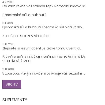
4.2.2019
Co vám řekne váš srdeční tep? Normální klidová sr...
Epsomská sůl a hubnutí
8.1.2019
Epsomská sůl a hubnutí Epsomská sůl platí již dlo...
ZLEPŠETE SI KREVNÍ OBĚH!
11.12.2018
Zlepšete si krevní oběh! Je těžké tomu uvěřit, al...
5 ZPŮSOBŮ, KTERÝMI CVIČENÍ OVLIVŇUJE VÁŠ
SEXUÁLNÍ ŽIVOT
5.11.2018
5 způsobů, kterými cvičení ovlivňuje váš sexuální ...
ARCHIV
SUPLEMENTY