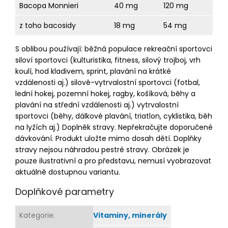
Bacopa Monnieri
40 mg
120 mg
z toho bacosidy
18 mg
54 mg
S oblibou používají: běžná populace rekreační sportovci
siloví sportovci (kulturistika, fitness, silový trojboj, vrh
koulí, hod kladivem, sprint, plavání na krátké
vzdálenosti aj.) silově-vytrvalostní sportovci (fotbal,
lední hokej, pozemní hokej, ragby, košíková, běhy a
plavání na střední vzdálenosti aj.) vytrvalostní
sportovci (běhy, dálkové plavání, triatlon, cyklistika, běh
na lyžích aj.) Doplněk stravy. Nepřekračujte doporučené
dávkování. Produkt uložte mimo dosah dětí. Doplňky
stravy nejsou náhradou pestré stravy. Obrázek je
pouze ilustrativní a pro představu, nemusí vyobrazovat
aktuálně dostupnou variantu.
Doplňkové parametry
Kategorie
:
Vitaminy, minerály