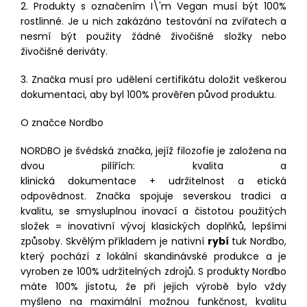
2. Produkty s označením I\'m Vegan musí být 100%
rostlinné. Je u nich zakázáno testování na zvířatech a
nesmí být použity žádné živočišné složky nebo
živočišné deriváty.
3. Značka musí pro udělení certifikátu doložit veškerou
dokumentaci, aby byl 100% prověřen původ produktu.
O značce Nordbo
NORDBO je švédská značka, jejíž filozofie je založena na
dvou pilířích: kvalita a
klinická dokumentace + udržitelnost a etická
odpovědnost. Značka spojuje severskou tradici a
kvalitu, se smysluplnou inovací a čistotou použitých
složek = inovativní vývoj klasických doplňků, lepšími
způsoby. Skvělým příkladem je nativní
ryb
í
tuk Nordbo,
který pochází z lokální skandinávské produkce a je
vyroben ze 100% udržitelných zdrojů. S produkty Nordbo
máte 100% jistotu, že při jejich výrobě bylo vždy
myšleno na maximální možnou funkčnost, kvalitu