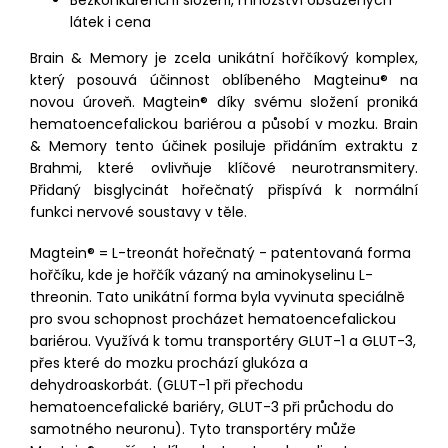
Bezkonkurenční složení, množství obsažených
látek i cena
Brain & Memory je zcela unikátní hořčíkový komplex,
který posouvá účinnost oblíbeného Magteinu® na
novou úroveň. Magtein® díky svému složení proniká
hematoencefalickou bariérou a působí v mozku. Brain
& Memory tento účinek posiluje přidáním extraktu z
Brahmi, které ovlivňuje klíčové neurotransmitery.
Přidaný bisglycinát hořečnatý přispívá k normální
funkci nervové soustavy v těle.
Magtein® = L-treonát hořečnatý - patentovaná forma
hořčíku, kde je hořčík vázaný na aminokyselinu L-
threonin. Tato unikátní forma byla vyvinuta speciálně
pro svou schopnost procházet hematoencefalickou
bariérou. Využívá k tomu transportéry GLUT-1 a GLUT-3,
přes které do mozku prochází glukóza a
dehydroaskorbát. (GLUT-1 při přechodu
hematoencefalické bariéry, GLUT-3 při průchodu do
samotného neuronu). Tyto transportéry může