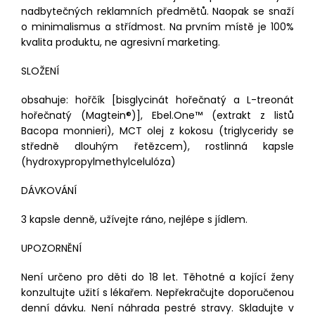
nadbytečných reklamních předmětů. Naopak se snaží
o minimalismus a střídmost. Na prvním místě je 100%
kvalita produktu, ne agresivní marketing.
SLOŽENÍ
obsahuje: hořčík [bisglycinát hořečnatý a L-treonát
hořečnatý (Magtein®)], Ebel.One™ (extrakt z listů
Bacopa monnieri), MCT olej z kokosu (triglyceridy se
středně dlouhým řetězcem), rostlinná kapsle
(hydroxypropylmethylcelulóza)
DÁVKOVÁNÍ
3 kapsle denně, užívejte ráno, nejlépe s jídlem.
UPOZORNĚNÍ
Není určeno pro děti do 18 let. Těhotné a kojící ženy
konzultujte užití s lékařem. Nepřekračujte doporučenou
denní dávku. Není náhrada pestré stravy. Skladujte v