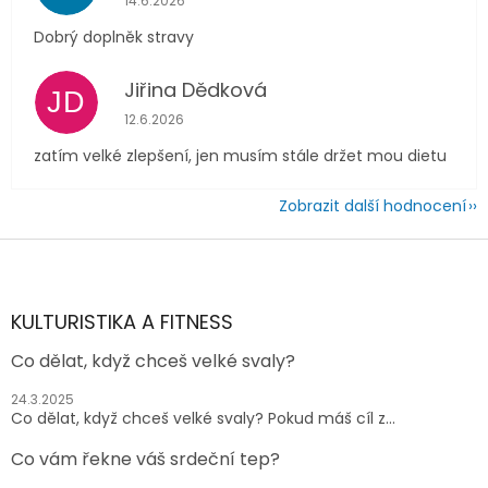
14.6.2026
Dobrý doplněk stravy
Jiřina Dědková
JD
Hodnocení obchodu je 4 z 5 hvězdiček.
12.6.2026
zatím velké zlepšení, jen musím stále držet mou dietu
Zobrazit další hodnocení
Z
á
p
a
KULTURISTIKA A FITNESS
t
Co dělat, když chceš velké svaly?
í
24.3.2025
Co dělat, když chceš velké svaly? Pokud máš cíl z...
Co vám řekne váš srdeční tep?