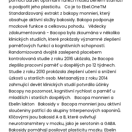
pomoci udržet optimální funkci mozku během stárnutí
a podpořit jeho plasticitu. Co je to Ebel.OneTM
Standardizovaný extrakt z bakopy monnieri, který
obsahuje aktivní složky bakosidy. Bakopa podporuje
mozkové funkce a celkovou pohodu. Vědecky
zdokumentovaná - Bacopa byla zkoumána v několika
klinických studiích, které prokázaly významné zlepšení
paměťových funkcí a kognitivních schopností.
Randomizovaná dvojitě zaslepená placebem
kontrolovaná studie z roku 2016 ukázala, že Bacopa
zlepšila pracovní paměť u dospělých po 12 týdnech.
Studie z roku 2010 prokázala zlepšení učení a snížení
úzkosti u starších osob. Metaanalýza z roku 2014
zahrnující devět klinických studií potvrdila účinky
Bacopy na pozornost, kognitivní rychlost a paměť u
mladších i starších dospělých. Bacopa monnieri a
Ebelin lakton Bakosidy v Bacopa monnieri jsou aktivní
sloučeniny patřící do skupiny triterpenových saponinů.
Klíčovými jsou bakosid A a B, které ovlivňují
neurotransmitery v mozku, jako je serotonin a GABA.
Bakosidy pomáhají posilovat plasticitu mozku. Ebelin