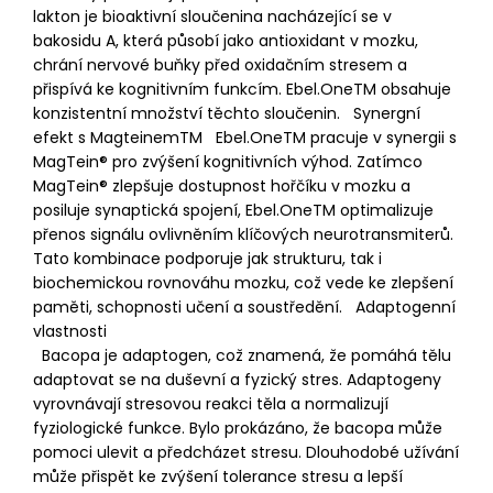
lakton je bioaktivní sloučenina nacházející se v
bakosidu A, která působí jako antioxidant v mozku,
chrání nervové buňky před oxidačním stresem a
přispívá ke kognitivním funkcím. Ebel.OneTM obsahuje
konzistentní množství těchto sloučenin. Synergní
efekt s MagteinemTM Ebel.OneTM pracuje v synergii s
MagTein® pro zvýšení kognitivních výhod. Zatímco
MagTein® zlepšuje dostupnost hořčíku v mozku a
posiluje synaptická spojení, Ebel.OneTM optimalizuje
přenos signálu ovlivněním klíčových neurotransmiterů.
Tato kombinace podporuje jak strukturu, tak i
biochemickou rovnováhu mozku, což vede ke zlepšení
paměti, schopnosti učení a soustředění. Adaptogenní
vlastnosti
Bacopa je adaptogen, což znamená, že pomáhá tělu
adaptovat se na duševní a fyzický stres. Adaptogeny
vyrovnávají stresovou reakci těla a normalizují
fyziologické funkce. Bylo prokázáno, že bacopa může
pomoci ulevit a předcházet stresu. Dlouhodobé užívání
může přispět ke zvýšení tolerance stresu a lepší