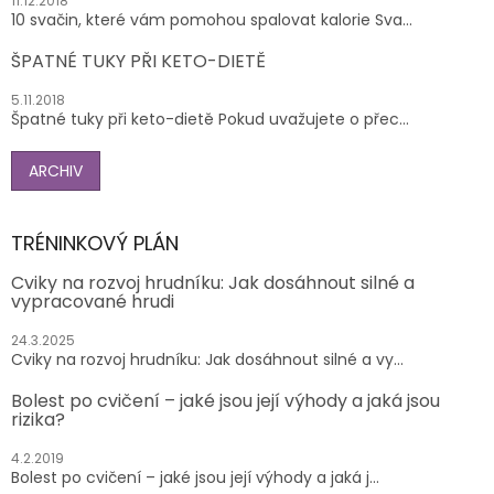
11.12.2018
10 svačin, které vám pomohou spalovat kalorie Sva...
ŠPATNÉ TUKY PŘI KETO-DIETĚ
5.11.2018
Špatné tuky při keto-dietě Pokud uvažujete o přec...
ARCHIV
TRÉNINKOVÝ PLÁN
Cviky na rozvoj hrudníku: Jak dosáhnout silné a
vypracované hrudi
24.3.2025
Cviky na rozvoj hrudníku: Jak dosáhnout silné a vy...
Bolest po cvičení – jaké jsou její výhody a jaká jsou
rizika?
4.2.2019
Bolest po cvičení – jaké jsou její výhody a jaká j...