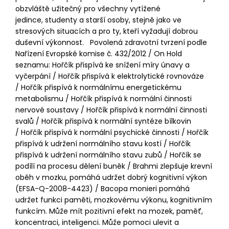
obzvláště užitečný pro všechny vytížené
jedince, studenty a starší osoby, stejně jako ve
stresových situacích a pro ty, kteří vyžadují dobrou
duševní výkonnost. Povolená zdravotní tvrzení podle
Nařízení Evropské komise č. 432/2012 / On Hold
seznamu: Hořčík přispívá ke snížení míry únavy a
vyčerpání / Hořčík přispívá k elektrolytické rovnováze
/ Hořčík přispívá k normálnímu energetickému
metabolismu / Hořčík přispívá k normální činnosti
nervové soustavy / Hořčík přispívá k normální činnosti
svalů / Hořčík přispívá k normální syntéze bílkovin
/ Hořčík přispívá k normální psychické činnosti / Hořčík
přispívá k udržení normálního stavu kostí / Hořčík
přispívá k udržení normálního stavu zubů / Hořčík se
podílí na procesu dělení buněk / Brahmi zlepšuje krevní
oběh v mozku, pomáhá udržet dobrý kognitivní výkon
(EFSA-Q-2008-4423) / Bacopa monieri pomáhá
udržet funkci paměti, mozkovému výkonu, kognitivním
funkcím. Může mít pozitivní efekt na mozek, paměť,
koncentraci, inteligenci. Může pomoci ulevit a