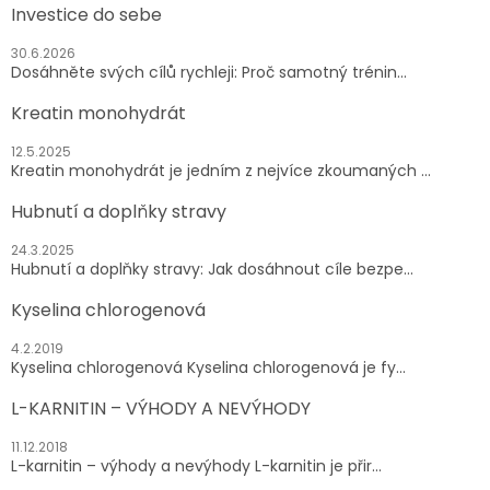
Investice do sebe
30.6.2026
Dosáhněte svých cílů rychleji: Proč samotný trénin...
Kreatin monohydrát
12.5.2025
Kreatin monohydrát je jedním z nejvíce zkoumaných ...
Hubnutí a doplňky stravy
24.3.2025
Hubnutí a doplňky stravy: Jak dosáhnout cíle bezpe...
Kyselina chlorogenová
4.2.2019
Kyselina chlorogenová Kyselina chlorogenová je fy...
L-KARNITIN – VÝHODY A NEVÝHODY
11.12.2018
L-karnitin – výhody a nevýhody L-karnitin je přir...