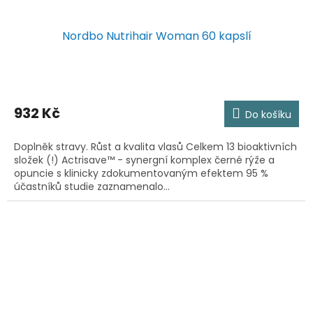
Nordbo Nutrihair Woman 60 kapslí
932 Kč
Do košíku
Doplněk stravy. Růst a kvalita vlasů Celkem 13 bioaktivních
složek (!) Actrisave™ - synergní komplex černé rýže a
opuncie s klinicky zdokumentovaným efektem 95 %
účastníků studie zaznamenalo...