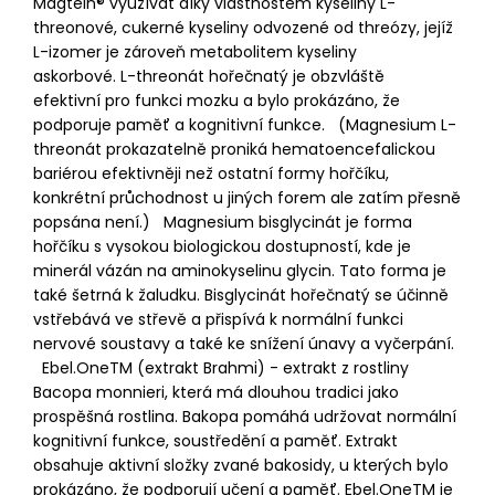
Magtein® využívat díky vlastnostem kyseliny L-
threonové, cukerné kyseliny odvozené od threózy, jejíž
L-izomer je zároveň metabolitem kyseliny
askorbové. L-threonát hořečnatý je obzvláště
efektivní pro funkci mozku a bylo prokázáno, že
podporuje paměť a kognitivní funkce. (Magnesium L-
threonát prokazatelně proniká hematoencefalickou
bariérou efektivněji než ostatní formy hořčíku,
konkrétní průchodnost u jiných forem ale zatím přesně
popsána není.) Magnesium bisglycinát je forma
hořčíku s vysokou biologickou dostupností, kde je
minerál vázán na aminokyselinu glycin. Tato forma je
také šetrná k žaludku. Bisglycinát hořečnatý se účinně
vstřebává ve střevě a přispívá k normální funkci
nervové soustavy a také ke snížení únavy a vyčerpání.
Ebel.OneTM (extrakt Brahmi) - extrakt z rostliny
Bacopa monnieri, která má dlouhou tradici jako
prospěšná rostlina. Bakopa pomáhá udržovat normální
kognitivní funkce, soustředění a paměť. Extrakt
obsahuje aktivní složky zvané bakosidy, u kterých bylo
prokázáno, že podporují učení a paměť. Ebel.OneTM je