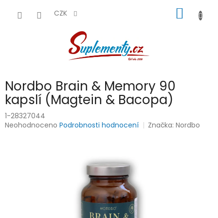
Přejít
NÁKUP
na
CZK
obsah
KOŠÍK
Nordbo Brain & Memory 90
kapslí (Magtein & Bacopa)
1-28327044
Průměrné
Neohodnoceno
Podrobnosti hodnocení
Značka:
Nordbo
hodnocení
produktu
je
0,0
z
5
hvězdiček.