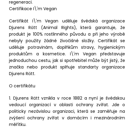
regeneraci.
Certifikace I\'m Vegan
Certifikát I\'m Vegan uděluje švédská organizace
Djurens Rätt (Animal Rights), která garantuje, že
produkt je 100% rostlinného původu a při jeho výrobě
nebyly použity žádné živočišné složky. Certifikát se
uděluje potravinám, doplňkům stravy, hygienickým
produktům a kosmetice. I\'m Vegan představuje
jednoduchou cestu, jak si spotřebitel může být jistý, že
značka nebo produkt splňuje standarty organizace
Djurens Rätt.
O certifikátu
1. Djurens Rätt vznikla v roce 1882 a nyní je švédskou
vedoucí organizací v oblasti ochrany zvířat. Jde o
politicky nezávislou organizaci, která se zaměřuje na
zvýšení ochrany zvířat v domácím i mezinárodním
měřítku.