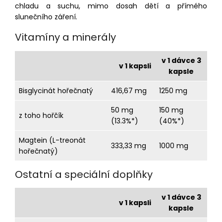
chladu a suchu, mimo dosah dětí a přímého
slunečního záření.
Vitamíny a minerály
v 1 dávce 3
v 1 kapsli
kapsle
Bisglycinát hořečnatý
416,67 mg
1250 mg
50 mg
150 mg
z toho hořčík
(13.3%*)
(40%*)
Magtein (L-treonát
333,33 mg
1000 mg
hořečnatý)
Ostatní a speciální doplňky
v 1 dávce 3
v 1 kapsli
kapsle