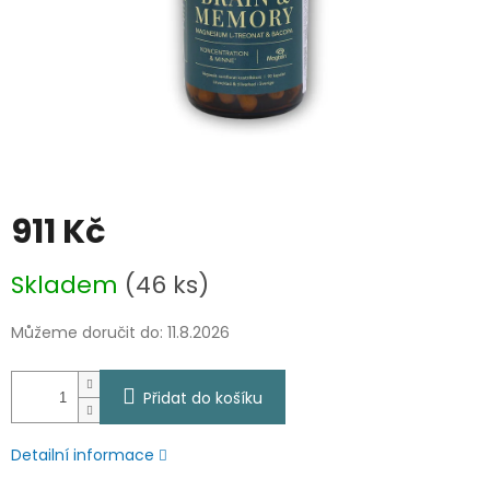
911 Kč
Měrná
Skladem
(46 ks)
cena:
Můžeme doručit do:
11.8.2026
Přidat do košíku
Detailní informace