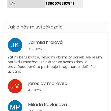
EAN
:
7350076867841
Jarmila Králová
JK
Hodnocení obchodu je 5 z 5 hvězdiček.
15.7.2026
Zatím beru krátce, nevidím okamžitý účinek. Ale řeším
opravdu závažnou záležitost ve svém zdraví a
pravděpodobně to potřebuje k regeneraci delší čas
užívání.
jaroslav moravec
JM
Hodnocení obchodu je 5 z 5 hvězdiček.
4.7.2026
Milada Pavlasová
MP
Hodnocení obchodu je 5 z 5 hvězdiček.