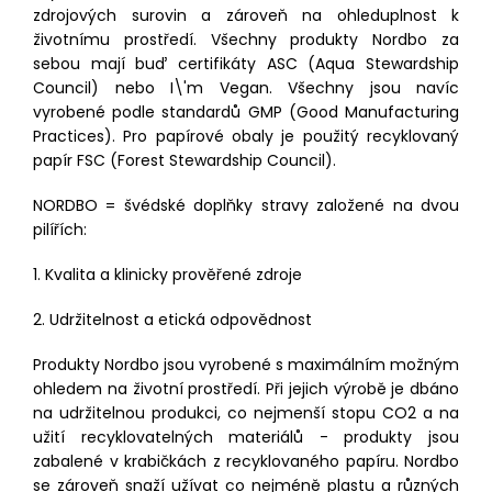
zdrojových surovin a zároveň na ohleduplnost k
životnímu prostředí. Všechny produkty Nordbo za
sebou mají buď certifikáty ASC (Aqua Stewardship
Council) nebo I\'m Vegan. Všechny jsou navíc
vyrobené podle standardů GMP (Good Manufacturing
Practices). Pro papírové obaly je použitý recyklovaný
papír FSC (Forest Stewardship Council).
NORDBO = švédské doplňky stravy založené na dvou
pilířích:
1. Kvalita a klinicky prověřené zdroje
2. Udržitelnost a etická odpovědnost
Produkty Nordbo jsou vyrobené s maximálním možným
ohledem na životní prostředí. Při jejich výrobě je dbáno
na udržitelnou produkci, co nejmenší stopu CO2 a na
užití recyklovatelných materiálů - produkty jsou
zabalené v krabičkách z recyklovaného papíru. Nordbo
se zároveň snaží užívat co nejméně plastu a různých