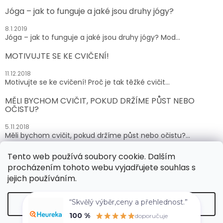
Jóga – jak to funguje a jaké jsou druhy jógy?
8.1.2019
Jóga – jak to funguje a jaké jsou druhy jógy? Mod...
MOTIVUJTE SE KE CVIČENÍ!
11.12.2018
Motivujte se ke cvičení! Proč je tak těžké cvičit...
MĚLI BYCHOM CVIČIT, POKUD DRŽÍME PŮST NEBO
OČISTU?
5.11.2018
Měli bychom cvičit, pokud držíme půst nebo očistu?...
Tento web používá soubory cookie. Dalším
ARCHIV
procházením tohoto webu vyjadřujete souhlas s
jejich používáním.
Vytvořil Shoptet
“Skvělý výběr,ceny a přehlednost.”
Nastavení
100 %
doporučuje