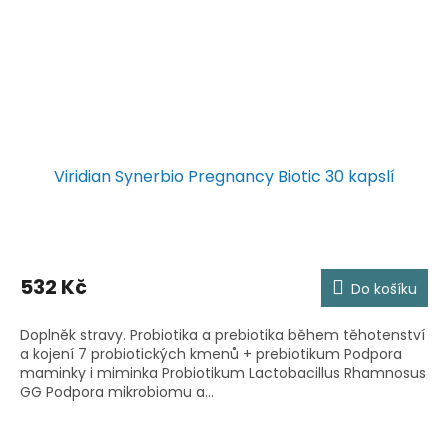
Viridian Synerbio Pregnancy Biotic 30 kapslí
532 Kč
Do košíku
Doplněk stravy. Probiotika a prebiotika během těhotenství
a kojení 7 probiotických kmenů + prebiotikum Podpora
maminky i miminka Probiotikum Lactobacillus Rhamnosus
GG Podpora mikrobiomu a...