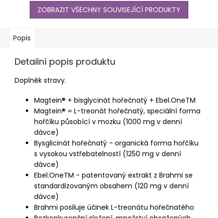
ZOBRAZIT VŠECHNY SOUVISEJÍCÍ PRODUKTY
Popis
Detailní popis produktu
Doplněk stravy.
Magtein® + bisglycinát hořečnatý + Ebel.OneTM
Magtein® = L-treonát hořečnatý, speciální forma
hořčíku působící v mozku (1000 mg v denní
dávce)
Bysglicinát hořečnatý - organická forma hořčíku
s vysokou vstřebatelností (1250 mg v denní
dávce)
Ebel.OneTM - patentovaný extrakt z Brahmi se
standardizovaným obsahem (120 mg v denní
dávce)
Brahmi posiluje účinek L-treonátu hořečnatého