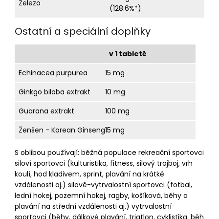
Železo
(128.6%*)
Ostatní a speciální doplňky
v 1 tabletě
Echinacea purpurea
15 mg
Ginkgo biloba extrakt
10 mg
Guarana extrakt
100 mg
Ženšen - Korean Ginseng
15 mg
S oblibou používají: běžná populace rekreační sportovci
siloví sportovci (kulturistika, fitness, silový trojboj, vrh
koulí, hod kladivem, sprint, plavání na krátké
vzdálenosti aj.) silově-vytrvalostní sportovci (fotbal,
lední hokej, pozemní hokej, ragby, košíková, běhy a
plavání na střední vzdálenosti aj.) vytrvalostní
sportovci (běhy, dálkové plavání, triatlon, cyklistika, běh