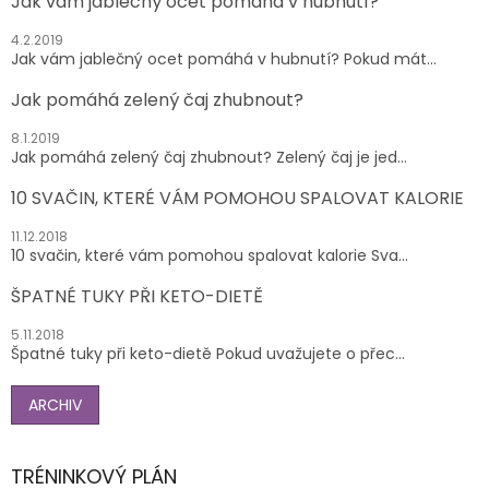
Jak vám jablečný ocet pomáhá v hubnutí?
4.2.2019
Jak vám jablečný ocet pomáhá v hubnutí? Pokud mát...
Jak pomáhá zelený čaj zhubnout?
8.1.2019
Jak pomáhá zelený čaj zhubnout? Zelený čaj je jed...
10 SVAČIN, KTERÉ VÁM POMOHOU SPALOVAT KALORIE
11.12.2018
10 svačin, které vám pomohou spalovat kalorie Sva...
ŠPATNÉ TUKY PŘI KETO-DIETĚ
5.11.2018
Špatné tuky při keto-dietě Pokud uvažujete o přec...
ARCHIV
TRÉNINKOVÝ PLÁN