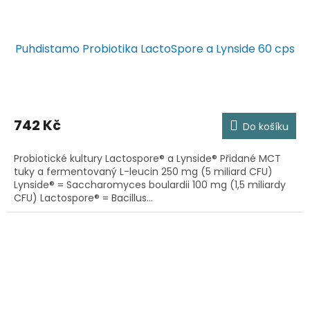
Puhdistamo Probiotika LactoSpore a Lynside 60 cps
742 Kč
Do košíku
Probiotické kultury Lactospore® a Lynside® Přidané MCT
tuky a fermentovaný L-leucin 250 mg (5 miliard CFU)
Lynside® = Saccharomyces boulardii 100 mg (1,5 miliardy
CFU) Lactospore® = Bacillus...