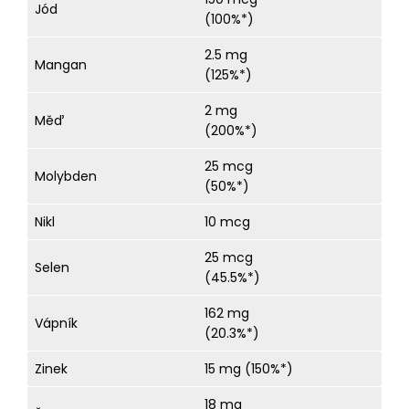
Jód
(100%*)
2.5 mg
Mangan
(125%*)
2 mg
Měď
(200%*)
25 mcg
Molybden
(50%*)
Nikl
10 mcg
25 mcg
Selen
(45.5%*)
162 mg
Vápník
(20.3%*)
Zinek
15 mg (150%*)
18 mg