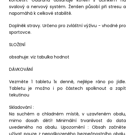
končetin. Guarana obsahuje kofein s účinkem na
svalový a nervový systém. Ženšen působí při stresu a
napomáhá k celkové stabilitě.
Doplněk stravy. Určeno pro zvláštní výživu - vhodné pro
sportovce.
SLOŽENÍ
obsahuje: viz tabulka hodnot
DÁVKOVÁNÍ
Vezměte 1 tabletu 1x denně, nejlépe ráno po jídle.
Tabletu je možno i po částech spolknout a zapít
tekutinou
Skladování :
Na suchém a chladném místě, v uzavřeném obalu,
mimo dosah dětí! Minimální trvanlivost do data
uvedeného na obalu.
Upozornění :
Obsah začněte
užívat pouze z nepoškozeného bezpečnostního obalu.