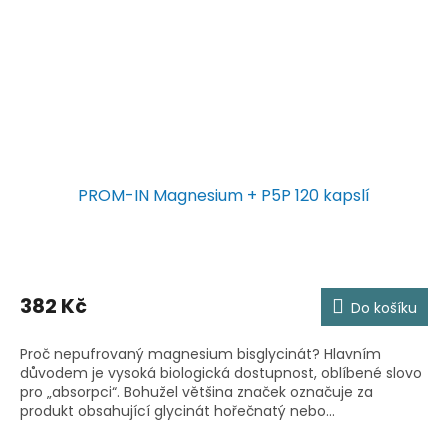
PROM-IN Magnesium + P5P 120 kapslí
382 Kč
Do košíku
Proč nepufrovaný magnesium bisglycinát? Hlavním
důvodem je vysoká biologická dostupnost, oblíbené slovo
pro „absorpci“. Bohužel většina značek označuje za
produkt obsahující glycinát hořečnatý nebo...