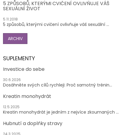
5 ZPŮSOBŮ, KTERÝMI CVIČENÍ OVLIVŇUJE VÁŠ
SEXUÁLNÍ ŽIVOT
5.11.2018
5 způsobů, kterými cvičení ovlivňuje váš sexuální ...
ARCHIV
SUPLEMENTY
Investice do sebe
30.6.2026
Dosáhněte svých cílů rychleji: Proč samotný trénin...
Kreatin monohydrát
12.5.2025
Kreatin monohydrát je jedním z nejvíce zkoumaných ...
Hubnutí a doplňky stravy
24.3.2025