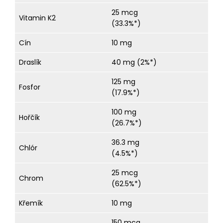
25 mcg
Vitamin K2
(33.3%*)
Cín
10 mg
Draslík
40 mg (2%*)
125 mg
Fosfor
(17.9%*)
100 mg
Hořčík
(26.7%*)
36.3 mg
Chlór
(4.5%*)
25 mcg
Chrom
(62.5%*)
Křemík
10 mg
150 mcg