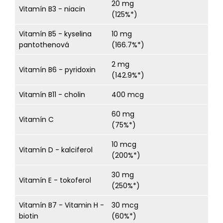
20 mg
Vitamín B3 - niacin
(125%*)
Vitamín B5 - kyselina
10 mg
pantothenová
(166.7%*)
2 mg
Vitamín B6 - pyridoxin
(142.9%*)
Vitamín B11 - cholin
400 mcg
60 mg
Vitamín C
(75%*)
10 mcg
Vitamín D - kalciferol
(200%*)
30 mg
Vitamín E - tokoferol
(250%*)
Vitamín B7 - Vitamin H -
30 mcg
biotin
(60%*)