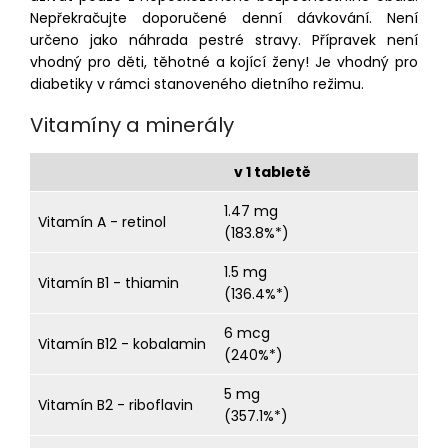
Nepřekračujte doporučené denní dávkování. Není
určeno jako náhrada pestré stravy. Přípravek není
vhodný pro děti, těhotné a kojící ženy! Je vhodný pro
diabetiky v rámci stanoveného dietního režimu.
Vitamíny a minerály
v 1 tabletě
1.47 mg
Vitamín A - retinol
(183.8%*)
1.5 mg
Vitamín B1 - thiamin
(136.4%*)
6 mcg
Vitamín B12 - kobalamin
(240%*)
5 mg
Vitamín B2 - riboflavin
(357.1%*)