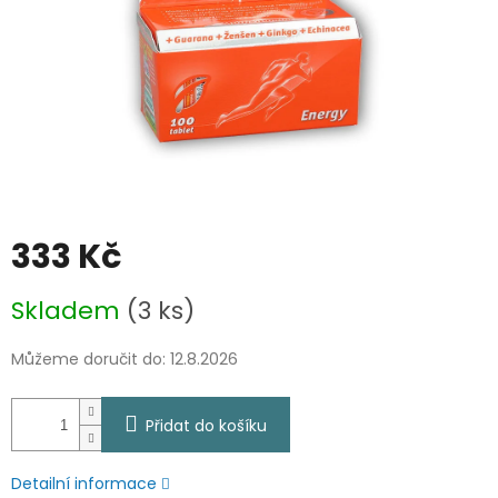
333 Kč
Měrná
Skladem
(3 ks)
cena:
Můžeme doručit do:
12.8.2026
Přidat do košíku
Detailní informace