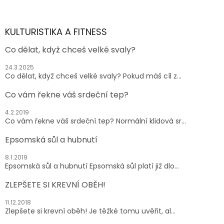
á
p
a
KULTURISTIKA A FITNESS
t
Co dělat, když chceš velké svaly?
í
24.3.2025
Co dělat, když chceš velké svaly? Pokud máš cíl z...
Co vám řekne váš srdeční tep?
4.2.2019
Co vám řekne váš srdeční tep? Normální klidová sr...
Epsomská sůl a hubnutí
8.1.2019
Epsomská sůl a hubnutí Epsomská sůl platí již dlo...
ZLEPŠETE SI KREVNÍ OBĚH!
11.12.2018
Zlepšete si krevní oběh! Je těžké tomu uvěřit, al...