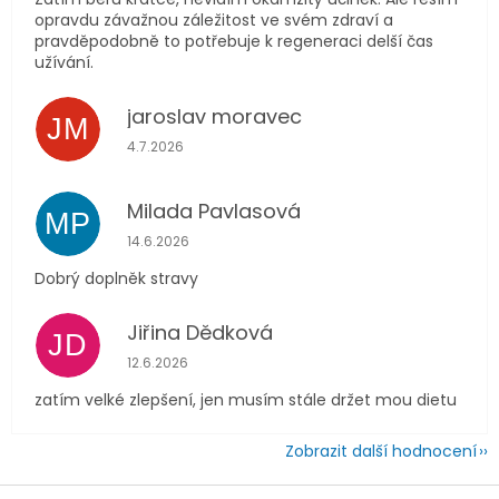
opravdu závažnou záležitost ve svém zdraví a
pravděpodobně to potřebuje k regeneraci delší čas
užívání.
jaroslav moravec
JM
Hodnocení obchodu je 5 z 5 hvězdiček.
4.7.2026
Milada Pavlasová
MP
Hodnocení obchodu je 5 z 5 hvězdiček.
14.6.2026
Dobrý doplněk stravy
Jiřina Dědková
JD
Hodnocení obchodu je 4 z 5 hvězdiček.
12.6.2026
zatím velké zlepšení, jen musím stále držet mou dietu
Zobrazit další hodnocení
Z