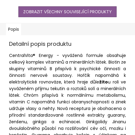
ZOBRAZIT VŠECHNY SOUVISEJÍCÍ PRODUKTY
Popis
Detailní popis produktu
CentralVita® Energy - vyvážená formule obsahuje
celkový komplex vitaminů a minerálních látek. Biotin ze
skupiny vitaminů B přispívá k psychické činnosti a
činnosti nervové soustavy. Hořčík napomáhá k
elektrolytické rovnováze, která hraje důle
žito
u roli ve
vyváženém příjmu tekutin a roztoků solí a minerálních
látek. Chróm přispívá k normálnímu metabolismu,
vitamin C napomáhá funkci obranyschopnosti a zinek
udržuje vlasy a nehty. Nová receptura je obohacena o
přírodní standardizované rostlinné extrakty guarany,
ženšenu, ginkga a echinacei. Ginkgolidy Jinanu
dvoulaločného působí na rozšiřování cév očí, mozku i