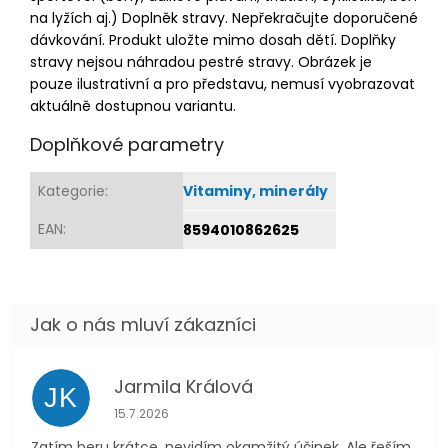
na lyžích aj.) Doplněk stravy. Nepřekračujte doporučené
dávkování. Produkt uložte mimo dosah dětí. Doplňky
stravy nejsou náhradou pestré stravy. Obrázek je
pouze ilustrativní a pro představu, nemusí vyobrazovat
aktuálně dostupnou variantu.
Doplňkové parametry
Kategorie
:
Vitaminy, minerály
EAN
:
8594010862625
Jarmila Králová
JK
Hodnocení obchodu je 5 z 5 hvězdiček.
15.7.2026
Zatím beru krátce, nevidím okamžitý účinek. Ale řeším