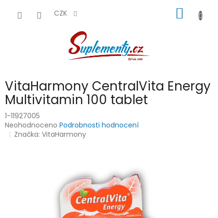
Přejít
NÁKUP
na
CZK
obsah
KOŠÍK
VitaHarmony CentralVita Energy
Multivitamin 100 tablet
1-11927005
Průměrné
Neohodnoceno
Podrobnosti hodnocení
hodnocení
Značka:
VitaHarmony
produktu
je
0,0
z
5
hvězdiček.