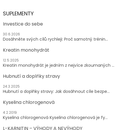
SUPLEMENTY
Investice do sebe
30.6.2026
Dosáhněte svých cílů rychleji: Proč samotný trénin...
Kreatin monohydrát
12.5.2025
Kreatin monohydrát je jedním z nejvíce zkoumaných ...
Hubnutí a doplňky stravy
24.3.2025
Hubnutí a doplňky stravy: Jak dosáhnout cíle bezpe...
Kyselina chlorogenová
4.2.2019
Kyselina chlorogenová Kyselina chlorogenová je fy...
L-KARNITIN – VÝHODY A NEVÝHODY