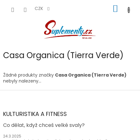
Přejít
NÁKUP
na
CZK
obsah
KOŠÍK
Casa Organica (Tierra Verde)
Žádné produkty značky
Casa Organica (Tierra Verde)
nebyly nalezeny...
Z
á
p
a
KULTURISTIKA A FITNESS
t
Co dělat, když chceš velké svaly?
í
24.3.2025