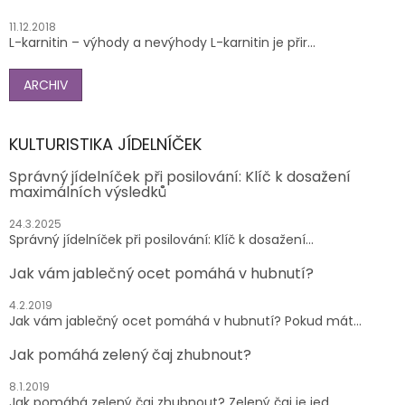
11.12.2018
L-karnitin – výhody a nevýhody L-karnitin je přir...
ARCHIV
KULTURISTIKA JÍDELNÍČEK
Správný jídelníček při posilování: Klíč k dosažení
maximálních výsledků
24.3.2025
Správný jídelníček při posilování: Klíč k dosažení...
Jak vám jablečný ocet pomáhá v hubnutí?
4.2.2019
Jak vám jablečný ocet pomáhá v hubnutí? Pokud mát...
Jak pomáhá zelený čaj zhubnout?
8.1.2019
Jak pomáhá zelený čaj zhubnout? Zelený čaj je jed...