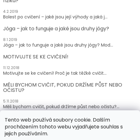
rizika?
4.2.2019
Bolest po cvičení – jaké jsou její výhody a jaká j...
Jóga – jak to funguje a jaké jsou druhy jógy?
8.1.2019
Jóga – jak to funguje a jaké jsou druhy jógy? Mod...
MOTIVUJTE SE KE CVIČENÍ!
11.12.2018
Motivujte se ke cvičení! Proč je tak těžké cvičit...
MĚLI BYCHOM CVIČIT, POKUD DRŽÍME PŮST NEBO
OČISTU?
5.11.2018
Měli bychom cvičit, pokud držíme půst nebo očistu?...
Tento web používá soubory cookie. Dalším
ARCHIV
procházením tohoto webu vyjadřujete souhlas s
jejich používáním.