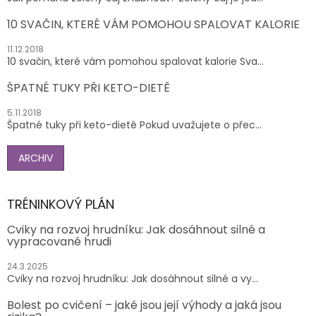
10 SVAČIN, KTERÉ VÁM POMOHOU SPALOVAT KALORIE
11.12.2018
10 svačin, které vám pomohou spalovat kalorie Sva...
ŠPATNÉ TUKY PŘI KETO-DIETĚ
5.11.2018
Špatné tuky při keto-dietě Pokud uvažujete o přec...
ARCHIV
TRÉNINKOVÝ PLÁN
Cviky na rozvoj hrudníku: Jak dosáhnout silné a
vypracované hrudi
24.3.2025
Cviky na rozvoj hrudníku: Jak dosáhnout silné a vy...
Bolest po cvičení – jaké jsou její výhody a jaká jsou