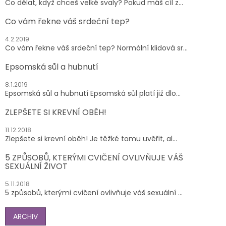
Co dělat, když chceš velké svaly? Pokud máš cíl z...
Co vám řekne váš srdeční tep?
4.2.2019
Co vám řekne váš srdeční tep? Normální klidová sr...
Epsomská sůl a hubnutí
8.1.2019
Epsomská sůl a hubnutí Epsomská sůl platí již dlo...
ZLEPŠETE SI KREVNÍ OBĚH!
11.12.2018
Zlepšete si krevní oběh! Je těžké tomu uvěřit, al...
5 ZPŮSOBŮ, KTERÝMI CVIČENÍ OVLIVŇUJE VÁŠ
SEXUÁLNÍ ŽIVOT
5.11.2018
5 způsobů, kterými cvičení ovlivňuje váš sexuální ...
ARCHIV