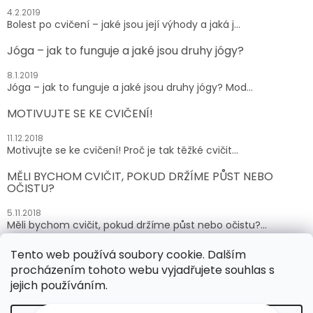
4.2.2019
Bolest po cvičení – jaké jsou její výhody a jaká j...
Jóga – jak to funguje a jaké jsou druhy jógy?
8.1.2019
Jóga – jak to funguje a jaké jsou druhy jógy? Mod...
MOTIVUJTE SE KE CVIČENÍ!
11.12.2018
Motivujte se ke cvičení! Proč je tak těžké cvičit...
MĚLI BYCHOM CVIČIT, POKUD DRŽÍME PŮST NEBO
OČISTU?
5.11.2018
Měli bychom cvičit, pokud držíme půst nebo očistu?...
Tento web používá soubory cookie. Dalším
ARCHIV
procházením tohoto webu vyjadřujete souhlas s
jejich používáním.
Vytvořil Shoptet