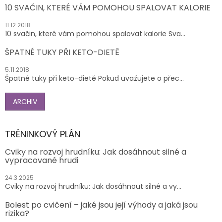
10 SVAČIN, KTERÉ VÁM POMOHOU SPALOVAT KALORIE
11.12.2018
10 svačin, které vám pomohou spalovat kalorie Sva...
ŠPATNÉ TUKY PŘI KETO-DIETĚ
5.11.2018
Špatné tuky při keto-dietě Pokud uvažujete o přec...
ARCHIV
TRÉNINKOVÝ PLÁN
Cviky na rozvoj hrudníku: Jak dosáhnout silné a
vypracované hrudi
24.3.2025
Cviky na rozvoj hrudníku: Jak dosáhnout silné a vy...
Bolest po cvičení – jaké jsou její výhody a jaká jsou
rizika?