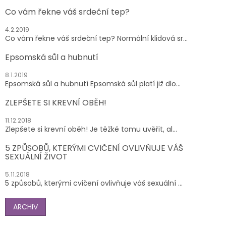
Co vám řekne váš srdeční tep?
4.2.2019
Co vám řekne váš srdeční tep? Normální klidová sr...
Epsomská sůl a hubnutí
8.1.2019
Epsomská sůl a hubnutí Epsomská sůl platí již dlo...
ZLEPŠETE SI KREVNÍ OBĚH!
11.12.2018
Zlepšete si krevní oběh! Je těžké tomu uvěřit, al...
5 ZPŮSOBŮ, KTERÝMI CVIČENÍ OVLIVŇUJE VÁŠ
SEXUÁLNÍ ŽIVOT
5.11.2018
5 způsobů, kterými cvičení ovlivňuje váš sexuální ...
ARCHIV