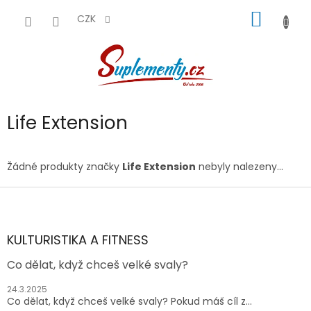
Přejít
NÁKUP
na
CZK
obsah
KOŠÍK
Life Extension
Žádné produkty značky
Life Extension
nebyly nalezeny...
Z
á
p
a
KULTURISTIKA A FITNESS
t
Co dělat, když chceš velké svaly?
í
24.3.2025
Co dělat, když chceš velké svaly? Pokud máš cíl z...