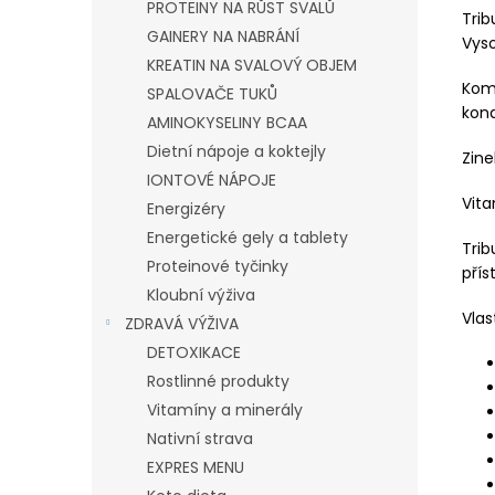
PROTEINY NA RŮST SVALŮ
Trib
GAINERY NA NABRÁNÍ
Vyso
KREATIN NA SVALOVÝ OBJEM
Kom
SPALOVAČE TUKŮ
kond
AMINOKYSELINY BCAA
Dietní nápoje a koktejly
Zine
IONTOVÉ NÁPOJE
Vita
Energizéry
Energetické gely a tablety
Trib
Proteinové tyčinky
přís
Kloubní výživa
Vlas
ZDRAVÁ VÝŽIVA
DETOXIKACE
Rostlinné produkty
Vitamíny a minerály
Nativní strava
EXPRES MENU