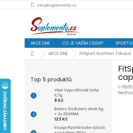
Přejít
info@suplementy.cz
na
obsah
AKCE DNE
CO JE VAŠÍM CÍLEM?
SPORTOV
Domů
AKCE DNE
FitSport Nutrition Tribulu
P
Fit
o
s
cap
Top 5 produktů
t
1-11150
r
Vitar Vyprošťovák forte
Průmě
Neoho
a
6,7g
hodnoc
8 Kč
n
produk
n
Bolero 10x Bolero drink 9g
je
í
+ 2x ZDARMA
0,0
123 Kč
p
z
5
a
Knuspi Rychlá kaše rýžová
hvězdič
s jogurtem 250g