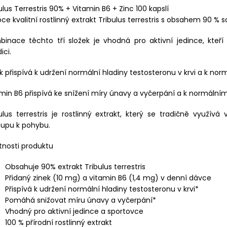
ulus Terrestris 90% + Vitamin B6 + Zinc 100 kapslí
ce kvalitní rostlinný extrakt Tribulus terrestris s obsahem 90 % 
binace těchto tří složek je vhodná pro aktivní jedince, kteř
ici.
k přispívá k udržení normální hladiny testosteronu v krvi a k norm
min B6 přispívá ke snížení míry únavy a vyčerpání a k normál
ulus terrestris je rostlinný extrakt, který se tradičně využív
tupu k pohybu.
tnosti produktu
Obsahuje 90% extrakt Tribulus terrestris
Přidaný zinek (10 mg) a vitamin B6 (1,4 mg) v denní dávce
Přispívá k udržení normální hladiny testosteronu v krvi*
Pomáhá snižovat míru únavy a vyčerpání*
Vhodný pro aktivní jedince a sportovce
100 % přírodní rostlinný extrakt