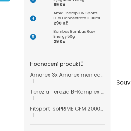
n
59 Kč
e
l
Amix ChampION Sports
Fuel Concentrate 1000ml
290 Kč
Bombus Bombus Raw
Energy 50g
29 Kč
Hodnocení produktů
Amarex 3x Amarex men complex 120 kapslí
|
Souv
Hodnocení produktu je 5 z 5 hvězdiček.
Terezia Terezia B-Komplex super forte 100 tablet
|
Hodnocení produktu je 5 z 5 hvězdiček.
Fitsport IsoPRIME CFM 2000g + šejkr
|
Hodnocení produktu je 5 z 5 hvězdiček.