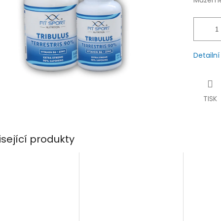
Můžeme 
Detailn
TISK
isející produkty