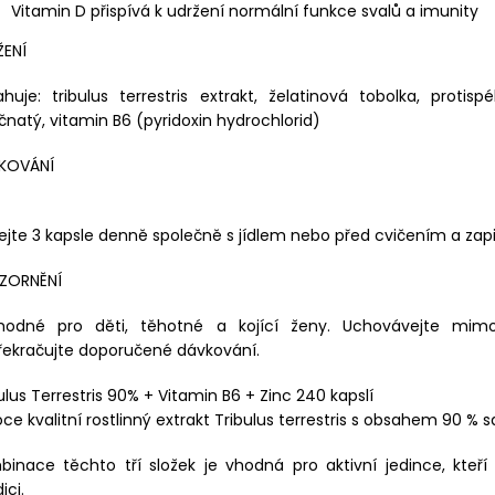
Vitamin D přispívá k udržení normální funkce svalů a imunity
ŽENÍ
huje: tribulus terrestris extrakt, želatinová tobolka, protis
čnatý, vitamin B6 (pyridoxin hydrochlorid)
KOVÁNÍ
ejte 3 kapsle denně společně s jídlem nebo před cvičením a z
ZORNĚNÍ
hodné pro děti, těhotné a kojící ženy. Uchovávejte mimo
řekračujte doporučené dávkování.
ulus Terrestris 90% + Vitamin B6 + Zinc 240 kapslí
ce kvalitní rostlinný extrakt Tribulus terrestris s obsahem 90 % 
binace těchto tří složek je vhodná pro aktivní jedince, kteř
ici.