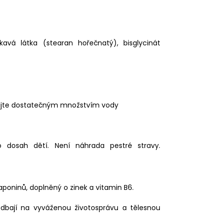
pékavá látka (stearan hořečnatý), bisglycinát
apijte dostatečným množstvím vody
 dosah dětí. Není náhrada pestré stravy.
saponinů, doplněný o zinek a vitamin B6.
í dbají na vyváženou životosprávu a tělesnou