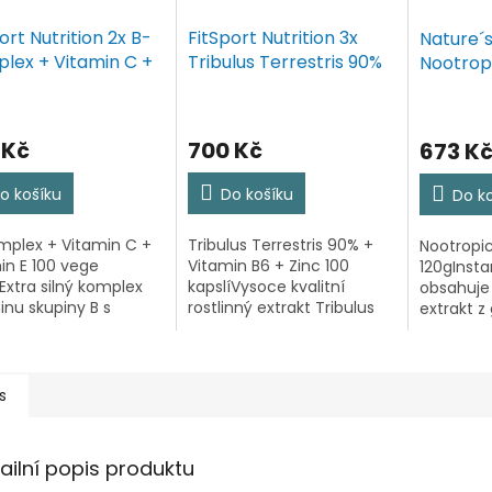
ort Nutrition 2x B-
FitSport Nutrition 3x
Nature´s
lex + Vitamin C +
Tribulus Terrestris 90%
Nootropi
min E 100 vege
+ Vitamin B6 + Zinc 100
í
kapslí
 Kč
700 Kč
673 K
o košíku
Do košíku
Do k
plex + Vitamin C +
Tribulus Terrestris 90% +
Nootropic
in E 100 vege
Vitamin B6 + Zinc 100
120gInsta
íExtra silný komplex
kapslíVysoce kvalitní
obsahuje
inu skupiny B s
rostlinný extrakt Tribulus
extrakt z
enou funkcí vitaminu
terrestris s obsahem 90 %
ProGinkgo
 Vitaminy B2, B3, B6,
saponinů, doplněný o zinek
bílého ča
12 přispívají ke
a vitamin B6. Kombinace
výraznějš
ní míry únavy a...
těchto tří složek je...
samotnéh
s
má účinky
ailní popis produktu