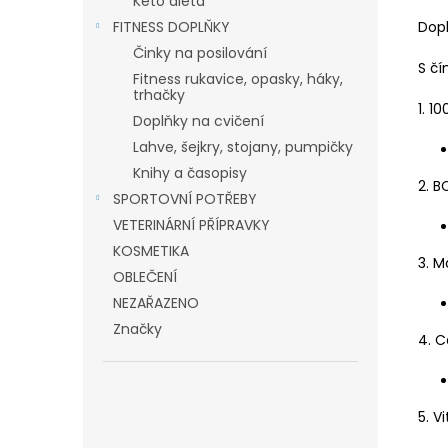
Keto dieta
Dopl
FITNESS DOPLŇKY
Činky na posilování
S č
Fitness rukavice, opasky, háky,
trhačky
1. 1
Doplňky na cvičení
Lahve, šejkry, stojany, pumpičky
Knihy a časopisy
2. B
SPORTOVNÍ POTŘEBY
VETERINÁRNÍ PŘÍPRAVKY
KOSMETIKA
3. M
OBLEČENÍ
NEZAŘAZENO
Značky
4. C
5. V