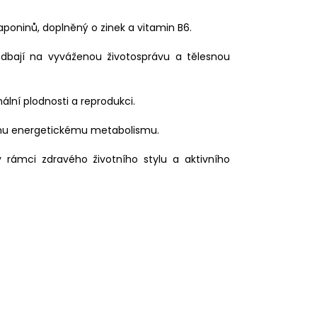
saponinů, doplněný o zinek a vitamin B6.
í dbají na vyváženou životosprávu a tělesnou
ální plodnosti a reprodukci.
nímu energetickému metabolismu.
á v rámci zdravého životního stylu a aktivního