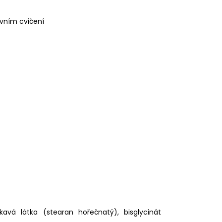
ivním cvičení
pékavá látka (stearan hořečnatý), bisglycinát