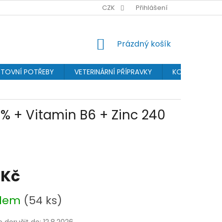
BONUSPROGRAM
PROVIZNÍ SYSTÉM
CZK
Přihlášení
OCHRANA OSOBN
NÁKUPNÍ
Prázdný košík
KOŠÍK
TOVNÍ POTŘEBY
VETERINÁRNÍ PŘÍPRAVKY
KOSMETIKA
90% + Vitamin B6 + Zinc 240
 Kč
adem
(54 ks)