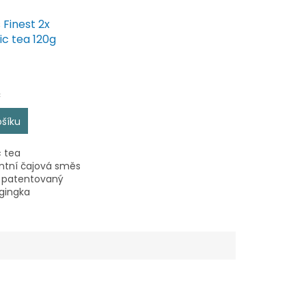
 Finest 2x
c tea 120g
č
ošíku
 tea
ntní čajová směs
 patentovaný
 gingka
TM a extrakt z
je. Extrakty mají
í účinek než pití
o čaje. Gingko
...