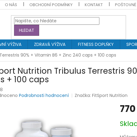
O NÁS
OBCHODNÍ PODMÍNKY
KONTAKT
POŠTOVNÉ
HLEDAT
NÍ VÝŽIVA
ZDRAVÁ VÝŽIVA
FITNESS DOPLŇKY
SPOR
s Terrestris 90% + Vitamin B6 + Zinc 240 caps + 100 caps
Sport Nutrition Tribulus Terrestris 
s + 100 caps
08
rné
dnoceno
Podrobnosti hodnocení
Značka:
FitSport Nutrition
ení
770
tu
Měrná
Skl
cena:
ek.