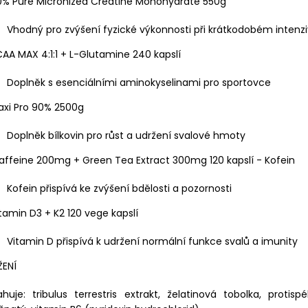
00% Pure Micronized Creatine Monohydrate 550g
Vhodný pro zvýšení fyzické výkonnosti při krátkodobém intenz
CAA MAX 4:1:1 + L-Glutamine 240 kapslí
Doplněk s esenciálními aminokyselinami pro sportovce
axi Pro 90% 2500g
Doplněk bílkovin pro růst a udržení svalové hmoty
affeine 200mg + Green Tea Extract 300mg 120 kapslí - Kofein
Kofein přispívá ke zvýšení bdělosti a pozornosti
itamin D3 + K2 120 vege kapslí
Vitamin D přispívá k udržení normální funkce svalů a imunity
ŽENÍ
huje: tribulus terrestris extrakt, želatinová tobolka, protis