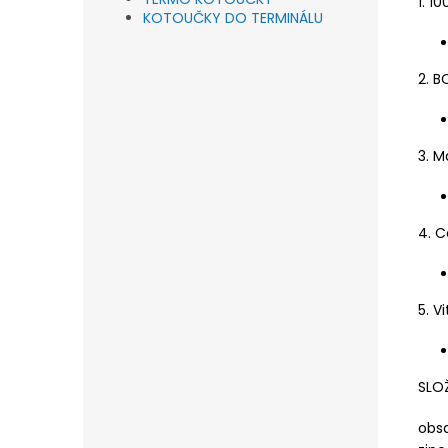
1. 1
KOTOUČKY DO TERMINÁLU
2. B
3. M
4. C
5. V
SLO
obsa