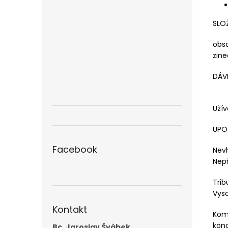
SLO
obsa
zine
DÁV
Užív
UPO
Facebook
Nev
Nep
Trib
Vyso
Kontakt
Kom
kond
Bc. Jaroslav Švábek