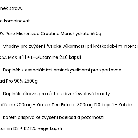
něk stravy.
ím kombinovat
00% Pure Micronized Creatine Monohydrate 550g
Vhodný pro zvýšení fyzické výkonnosti při krátkodobém intenz
CAA MAX 4:1:1 + L-Glutamine 240 kapslí
Doplněk s esenciálními aminokyselinami pro sportovce
axi Pro 90% 2500g
Doplněk bílkovin pro růst a udržení svalové hmoty
affeine 200mg + Green Tea Extract 300mg 120 kapslí - Kofein
Kofein přispívá ke zvýšení bdělosti a pozornosti
itamin D3 + K2 120 vege kapslí