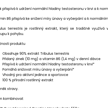
k přispívá k udržení normální hladiny testosteronu v krvi a k norm
min B6 přispívá ke snížení míry únavy a vyčerpání a k normál
ulus terrestris je rostlinný extrakt, který se tradičně využív
tupu k pohybu.
tnosti produktu
Obsahuje 90% extrakt Tribulus terrestris
Přidaný zinek (10 mg) a vitamin B6 (1,4 mg) v denní dávce
Přispívá k udržení normální hladiny testosteronu v krvi*
Pomáhá snižovat míru únavy a vyčerpání*
Vhodný pro aktivní jedince a sportovce
100 % přírodní rostlinný extrakt
něk stravy.
ím kombinovat