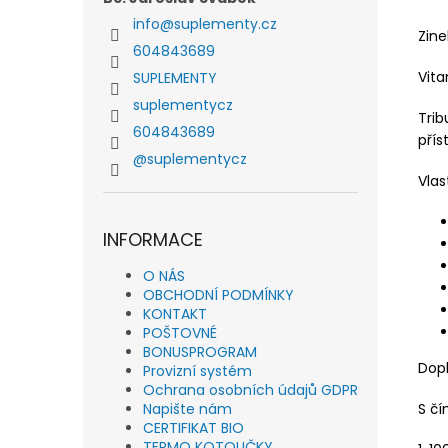
info
@
suplementy.cz
Zine
604843689
Vita
SUPLEMENTY
suplementycz
Trib
604843689
přís
@suplementycz
Vlas
INFORMACE
O NÁS
OBCHODNÍ PODMÍNKY
KONTAKT
POŠTOVNÉ
BONUSPROGRAM
Dopl
Provizní systém
Ochrana osobních údajů GDPR
S č
Napište nám
CERTIFIKAT BIO
TERMO KOTOUČKY