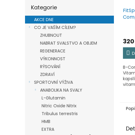
Přeskočit
Kategorie
kategorie
FitSp
Comp
AKCE DNE
Vita
CO JE VAŠÍM CÍLEM?
kapsl
ZHUBNOUT
320
NABRAT SVALSTVO A OBJEM
REGENERACE
D
VÝKONNOST
RÝSOVÁNÍ
B-Com
Vitam
ZDRAVÍ
kapsl
SPORTOVNÍ VÝŽIVA
vitam
posíl
ANABOLIKA NA SVALY
C a E.
L-Glutamin
B9 a B
Nitric Oxide Nitrix
sníže
Popi
Tribulus terrestris
HMB
Det
EXTRA