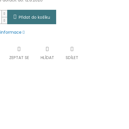
doručit do:
12.8.2026
Přidat do košíku
í informace
ZEPTAT SE
HLÍDAT
SDÍLET