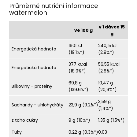
Průměrné nutriční informace
watermelon
v 1 dávce 15
ve 100 g
g
1601 kJ
240,15 kJ
Energetická hodnota
(19.1%*)
(2,9%*)
377 kCal
56,55 kCal
Energetická hodnota
(18.9%*)
(2,8%*)
69,8 g
10,47 g
Bílkoviny - proteiny
(139.6%*)
(20,9%*)
3,59 g
Sacharidy - uhlohydráty
23,9 g (9.2%*)
(1,4%*)
z toho cukry
9 g (10%*)
1,35 g (1,5%*)
Tuky
0,22 g (0.3%*)
0,03