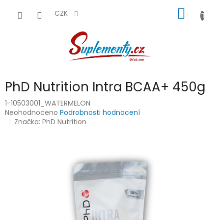
Přejít
NÁKUP
na
CZK
obsah
KOŠÍK
PhD Nutrition Intra BCAA+ 450g
1-10503001_WATERMELON
Průměrné
Neohodnoceno
Podrobnosti hodnocení
hodnocení
Značka:
PhD Nutrition
produktu
je
0,0
z
5
hvězdiček.