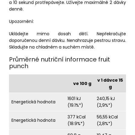
a 10 sekund protřepávejte. Užívejte maximálně 2 dávky
denně.
Upozornění:
Ukládejte mimo dosah dětí. Nepřekračujte
doporučenou denní dávku. Nenahrazuje pestrou stravu.
Skladujte na chladném a suchém místě.
Průměrné nutriční informace fruit
punch
v 1 dávce 15
ve 100 g
g
1601 kJ
240,15 kJ
Energetická hodnota
(19.1%*)
(2,9%*)
377 kCal
56,55 kCal
Energetická hodnota
(18.9%*)
(2,8%*)