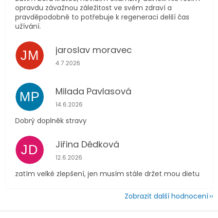
opravdu závažnou záležitost ve svém zdraví a
pravděpodobně to potřebuje k regeneraci delší čas
užívání.
jaroslav moravec
JM
Hodnocení obchodu je 5 z 5 hvězdiček.
4.7.2026
Milada Pavlasová
MP
Hodnocení obchodu je 5 z 5 hvězdiček.
14.6.2026
Dobrý doplněk stravy
Jiřina Dědková
JD
Hodnocení obchodu je 4 z 5 hvězdiček.
12.6.2026
zatím velké zlepšení, jen musím stále držet mou dietu
Zobrazit další hodnocení
Z