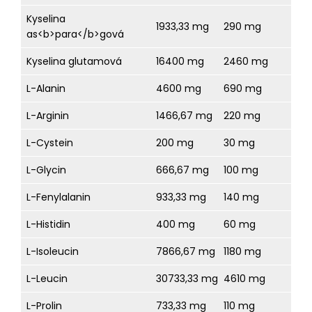
Kyselina
1933,33 mg
290 mg
as<b>para</b>gová
Kyselina glutamová
16400 mg
2460 mg
L-Alanin
4600 mg
690 mg
L-Arginin
1466,67 mg
220 mg
L-Cystein
200 mg
30 mg
L-Glycin
666,67 mg
100 mg
L-Fenylalanin
933,33 mg
140 mg
L-Histidin
400 mg
60 mg
L-Isoleucin
7866,67 mg
1180 mg
L-Leucin
30733,33 mg
4610 mg
L-Prolin
733,33 mg
110 mg