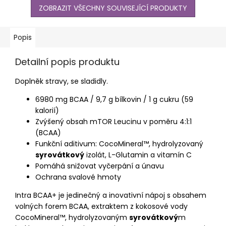
ZOBRAZIT VŠECHNY SOUVISEJÍCÍ PRODUKTY
Popis
Detailní popis produktu
Doplněk stravy, se sladidly.
6980 mg BCAA / 9,7 g bílkovin / 1 g cukru (59
kalorií)
Zvýšený obsah mTOR Leucinu v poměru 4:1:1
(BCAA)
Funkční aditivum: CocoMineral™, hydrolyzovaný
syrovátkový
izolát, L-Glutamin a vitamín C
Pomáhá snižovat vyčerpání a únavu
Ochrana svalové hmoty
Intra BCAA+ je jedinečný a inovativní nápoj s obsahem
volných forem BCAA, extraktem z kokosové vody
CocoMineral™, hydrolyzovaným
syrovátkový
m