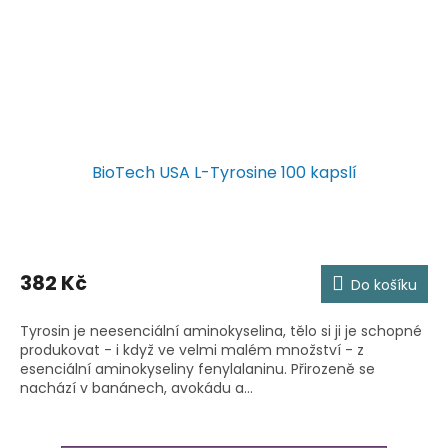
BioTech USA L-Tyrosine 100 kapslí
382 Kč
Do košíku
Tyrosin je neesenciální aminokyselina, tělo si ji je schopné
produkovat - i když ve velmi malém množství - z
esenciální aminokyseliny fenylalaninu. Přirozeně se
nachází v banánech, avokádu a...