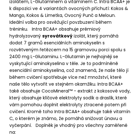
izolátem, L-Glutaminem a vitamínem C. Intra BCAA+ je
k dispozici ve 4 variantách ovocných příchutí: Kokos &
Mango, Kokos & Limetka, Ovocný Punč a Meloun.
Ideální volba pro osvěžující povzbuzení během
tréninku. Intra BCAA+ obsahuje prémiový
hydrolyzovaný
syrovátkový
izolát, který pomáhá
dodat 7 gramů esenciálních aminokyselin s
rozvětveným řetězcem na 15 gramovou porci spolu s
2400 mg L-Glutaminu. L-Glutamin je nejhojněji se
vyskytující aminokyselina v těle. Je to podmíněně
esenciální aminokyselina, což znamená, že naše tělo jí
během cvičení spotřebuje více než množství, které
naše tělo vytvořit ve stejném okamžiku. Intra BCAA+
také obsahuje CocoMineral™ - extrakt z kokosové vody,
který obsahuje klíčové elektrolyty sodík a draslík, které
vám pomohou doplnit elektrolyty ztracené potem při
cvičení. Kromě toho Intra BCAA+ obsahuje také vitamín
C, o kterém je známo, že pomáhá snižovat únavu a
vyčerpání. Doplněk je vhodný pro všechny zaměřené
na: