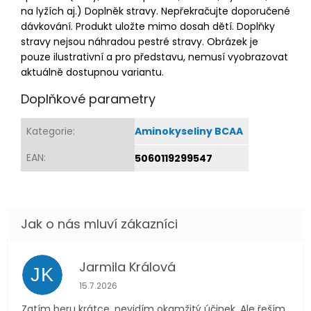
na lyžích aj.) Doplněk stravy. Nepřekračujte doporučené
dávkování. Produkt uložte mimo dosah dětí. Doplňky
stravy nejsou náhradou pestré stravy. Obrázek je
pouze ilustrativní a pro představu, nemusí vyobrazovat
aktuálně dostupnou variantu.
Doplňkové parametry
Kategorie
:
Aminokyseliny BCAA
EAN
:
5060119299547
Jarmila Králová
JK
Hodnocení obchodu je 5 z 5 hvězdiček.
15.7.2026
Zatím beru krátce, nevidím okamžitý účinek. Ale řeším