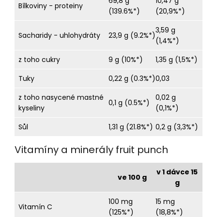
69,8 g
10,47 g
Bílkoviny - proteiny
(139.6%*)
(20,9%*)
3,59 g
Sacharidy - uhlohydráty
23,9 g (9.2%*)
(1,4%*)
z toho cukry
9 g (10%*)
1,35 g (1,5%*)
Tuky
0,22 g (0.3%*)
0,03
z toho nasycené mastné
0,02 g
0,1 g (0.5%*)
kyseliny
(0,1%*)
Sůl
1,31 g (21.8%*)
0,2 g (3,3%*)
Vitamíny a minerály fruit punch
v 1 dávce 15
ve 100 g
g
100 mg
15 mg
Vitamín C
(125%*)
(18,8%*)