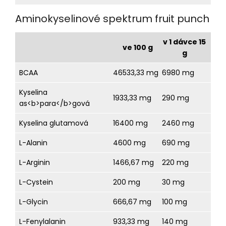
Aminokyselinové spektrum fruit punch
v 1 dávce 15
ve 100 g
g
BCAA
46533,33 mg
6980 mg
Kyselina
1933,33 mg
290 mg
as<b>para</b>gová
Kyselina glutamová
16400 mg
2460 mg
L-Alanin
4600 mg
690 mg
L-Arginin
1466,67 mg
220 mg
L-Cystein
200 mg
30 mg
L-Glycin
666,67 mg
100 mg
L-Fenylalanin
933,33 mg
140 mg