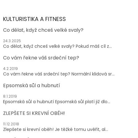
á
p
a
KULTURISTIKA A FITNESS
t
Co dělat, když chceš velké svaly?
í
24.3.2025
Co dělat, když chceš velké svaly? Pokud máš cíl z...
Co vám řekne váš srdeční tep?
4.2.2019
Co vám řekne váš srdeční tep? Normální klidová sr...
Epsomská sůl a hubnutí
8.1.2019
Epsomská sůl a hubnutí Epsomská sůl platí již dlo...
ZLEPŠETE SI KREVNÍ OBĚH!
11.12.2018
Zlepšete si krevní oběh! Je těžké tomu uvěřit, al...