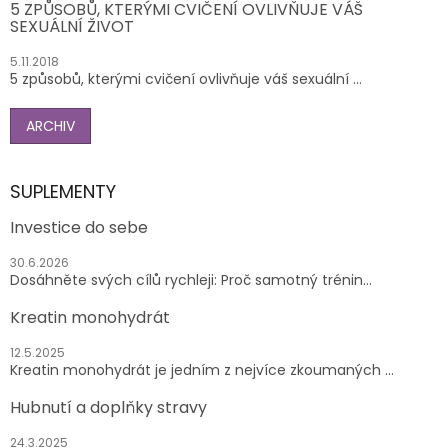
5 ZPŮSOBŮ, KTERÝMI CVIČENÍ OVLIVŇUJE VÁŠ
SEXUÁLNÍ ŽIVOT
5.11.2018
5 způsobů, kterými cvičení ovlivňuje váš sexuální ...
ARCHIV
SUPLEMENTY
Investice do sebe
30.6.2026
Dosáhněte svých cílů rychleji: Proč samotný trénin...
Kreatin monohydrát
12.5.2025
Kreatin monohydrát je jedním z nejvíce zkoumaných ...
Hubnutí a doplňky stravy
24.3.2025