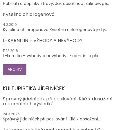
Hubnutí a doplňky stravy: Jak dosáhnout cíle bezpe...
Kyselina chlorogenová
4.2.2019
Kyselina chlorogenová Kyselina chlorogenová je fy...
L-KARNITIN – VÝHODY A NEVÝHODY
11.12.2018
L-karnitin – výhody a nevýhody L-karnitin je přir...
ARCHIV
KULTURISTIKA JÍDELNÍČEK
Správný jídelníček při posilování: Klíč k dosažení
maximálních výsledků
24.3.2025
Správný jídelníček při posilování: Klíč k dosažení...
Jak vám jablečný ocet pomáhá v hubnutí?