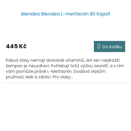
Blendea Blendea L-methionin 90 kapslí
445 Kč
Do košíku
Pokud vlasy nemají dostatek vitamínů, ani ten nejdražší
šampon je neuzdraví. Potřebují totiž výživu zevnitř, a s tím
vám pomůže právě L-Methionin. Dodává vlasům
pružnost, lesk a zdraví. Pro vlasy...