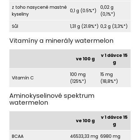
z toho nasycené mastné
0,02 g
0,1 g (0.5%*)
kyseliny
(0,1%*)
Sůl
1,31 g (21.8%*)
0,2 g (3,3%*)
Vitamíny a minerály watermelon
v 1 dávce 15
ve 100 g
g
100 mg
15 mg
Vitamín C
(125%*)
(18,8%*)
Aminokyselinové spektrum
watermelon
v 1 dávce 15
ve 100 g
g
BCAA
46533,33 mg
6980 mg