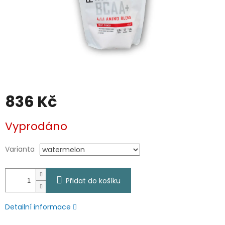
836 Kč
Měrná
Vyprodáno
cena:
Varianta
Přidat do košíku
Detailní informace