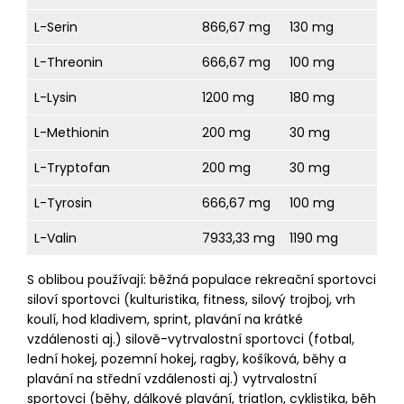
L-Serin
866,67 mg
130 mg
L-Threonin
666,67 mg
100 mg
L-Lysin
1200 mg
180 mg
L-Methionin
200 mg
30 mg
L-Tryptofan
200 mg
30 mg
L-Tyrosin
666,67 mg
100 mg
L-Valin
7933,33 mg
1190 mg
S oblibou používají: běžná populace rekreační sportovci
siloví sportovci (kulturistika, fitness, silový trojboj, vrh
koulí, hod kladivem, sprint, plavání na krátké
vzdálenosti aj.) silově-vytrvalostní sportovci (fotbal,
lední hokej, pozemní hokej, ragby, košíková, běhy a
plavání na střední vzdálenosti aj.) vytrvalostní
sportovci (běhy, dálkové plavání, triatlon, cyklistika, běh