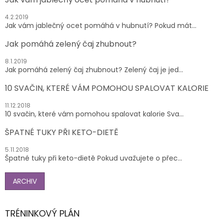
4.2.2019
Jak vám jablečný ocet pomáhá v hubnutí? Pokud mát...
Jak pomáhá zelený čaj zhubnout?
8.1.2019
Jak pomáhá zelený čaj zhubnout? Zelený čaj je jed...
10 SVAČIN, KTERÉ VÁM POMOHOU SPALOVAT KALORIE
11.12.2018
10 svačin, které vám pomohou spalovat kalorie Sva...
ŠPATNÉ TUKY PŘI KETO-DIETĚ
5.11.2018
Špatné tuky při keto-dietě Pokud uvažujete o přec...
ARCHIV
TRÉNINKOVÝ PLÁN