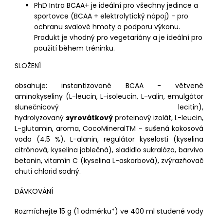
PhD Intra BCAA+ je ideální pro všechny jedince a
sportovce (BCAA + elektrolytický nápoj) - pro
ochranu svalové hmoty a podporu výkonu.
Produkt je vhodný pro vegetariány a je ideální pro
použití během tréninku.
SLOŽENÍ
obsahuje: instantizované BCAA - větvené
aminokyseliny (L-leucin, L-isoleucin, L-valin, emulgátor
slunečnicový lecitin),
hydrolyzovaný
syrovátkový
proteinový izolát, L-leucin,
L-glutamin, aroma, CocoMineralTM - sušená kokosová
voda (4,5 %), L-alanin, regulátor kyselosti (kyselina
citrónová, kyselina jablečná), sladidlo sukralóza, barvivo
betanin, vitamín C (kyselina L-askorbová), zvýrazňovač
chuti chlorid sodný.
DÁVKOVÁNÍ
Rozmíchejte 15 g (1 odměrku*) ve 400 ml studené vody