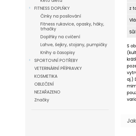
Keto dieta
FITNESS DOPLŇKY
z 
Činky na posilování
Vlá
Fitness rukavice, opasky, háky,
trhačky
Sůl
Doplňky na cvičení
Lahve, šejkry, stojany, pumpičky
S ob
Knihy a časopisy
(kul
krát
SPORTOVNÍ POTŘEBY
poze
VETERINÁRNÍ PŘÍPRAVKY
vytr
KOSMETIKA
aj.)
OBLEČENÍ
mimo
NEZAŘAZENO
pouz
vari
Značky