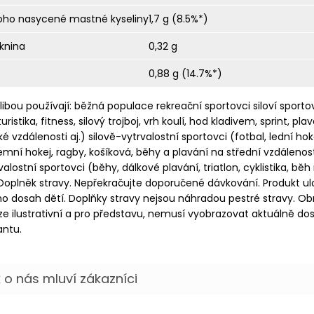
toho nasycené mastné kyseliny
1,7 g (8.5%*)
knina
0,32 g
0,88 g (14.7%*)
libou používají: běžná populace rekreační sportovci siloví sporto
turistika, fitness, silový trojboj, vrh koulí, hod kladivem, sprint, pla
ké vzdálenosti aj.) silově-vytrvalostní sportovci (fotbal, lední hok
mní hokej, ragby, košíková, běhy a plavání na střední vzdálenosti
valostní sportovci (běhy, dálkové plavání, triatlon, cyklistika, běh
 Doplněk stravy. Nepřekračujte doporučené dávkování. Produkt ul
 dosah dětí. Doplňky stravy nejsou náhradou pestré stravy. Ob
e ilustrativní a pro představu, nemusí vyobrazovat aktuálně d
antu.