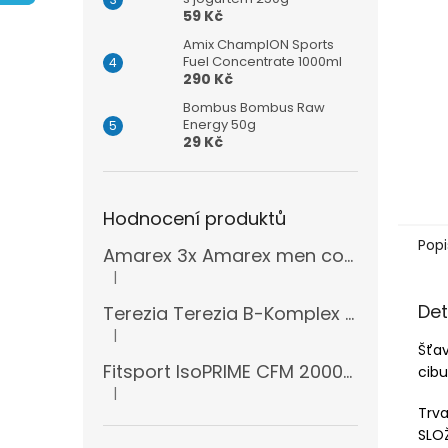
n
59 Kč
e
l
Amix ChampION Sports
Fuel Concentrate 1000ml
290 Kč
Bombus Bombus Raw
Energy 50g
29 Kč
Hodnocení produktů
Popi
Amarex 3x Amarex men complex 120 kapslí
|
Hodnocení produktu je 5 z 5 hvězdiček.
Det
Terezia Terezia B-Komplex super forte 100 tablet
|
Hodnocení produktu je 5 z 5 hvězdiček.
Šťa
Fitsport IsoPRIME CFM 2000g + šejkr
cib
|
Hodnocení produktu je 5 z 5 hvězdiček.
Trva
SLO