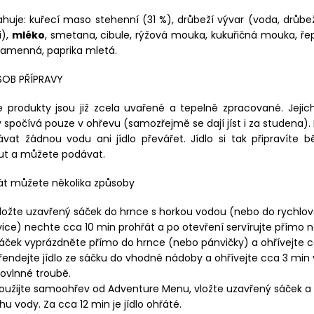
huje: kuřecí maso stehenní (31 %), drůbeží vývar (voda, drůb
i),
mléko
, smetana, cibule, rýžová mouka, kukuřičná mouka, řep
kamenná, paprika mletá.
SOB PŘÍPRAVY
 produkty jsou již zcela uvařené a tepelně zpracované. Jejic
 spočívá pouze v ohřevu (samozřejmě se dají jíst i za studena)
ávat žádnou vodu ani jídlo převářet. Jídlo si tak připravíte
ut a můžete podávat.
át můžete několika způsoby
ložte uzavřený sáček do hrnce s horkou vodou (nebo do rychlo
ice) nechte cca 10 min prohřát a po otevření servírujte přímo na
áček vyprázdněte přímo do hrnce (nebo pánvičky) a ohřívejte c
řendejte jídlo ze sáčku do vhodné nádoby a ohřívejte cca 3 min 
ovlnné troubě.
oužijte samoohřev od Adventure Menu, vložte uzavřený sáček a 
hu vody. Za cca 12 min je jídlo ohřáté.