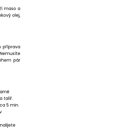
eží maso a
kový olej,
h příprava
. Nemusíte
 během pár
varné
 talíř.
ca 5 min.
v
nalijete