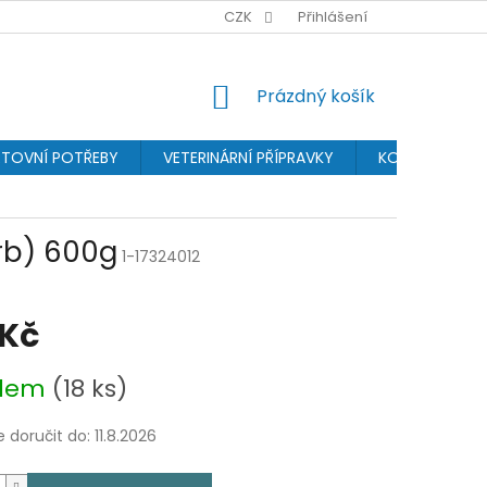
BONUSPROGRAM
PROVIZNÍ SYSTÉM
CZK
Přihlášení
OCHRANA OSOBN
NÁKUPNÍ
Prázdný košík
KOŠÍK
TOVNÍ POTŘEBY
VETERINÁRNÍ PŘÍPRAVKY
KOSMETIKA
rb) 600g
1-17324012
 Kč
adem
(18 ks)
doručit do:
11.8.2026