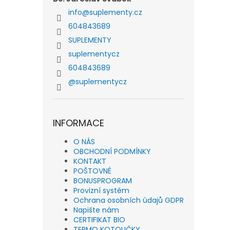
info
@
suplementy.cz
604843689
SUPLEMENTY
suplementycz
604843689
@suplementycz
INFORMACE
O NÁS
OBCHODNÍ PODMÍNKY
KONTAKT
POŠTOVNÉ
BONUSPROGRAM
Provizní systém
Ochrana osobních údajů GDPR
Napište nám
CERTIFIKAT BIO
TERMO KOTOUČKY