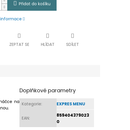
Přidat do košíku
í informace
ZEPTAT SE
HLÍDAT
SDÍLET
Doplňkové parametry
omáčce na
Kategorie
:
EXPRES MENU
anou.
859404379023
EAN
:
0