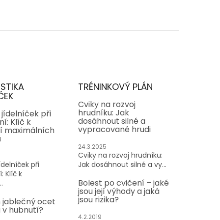
ISTIKA
TRÉNINKOVÝ PLÁN
ČEK
Cviky na rozvoj
hrudníku: Jak
jídelníček při
dosáhnout silné a
í: Klíč k
vypracované hrudi
í maximálních
ů
24.3.2025
Cviky na rozvoj hrudníku:
delníček při
Jak dosáhnout silné a vy...
: Klíč k
Bolest po cvičení – jaké
.
jsou její výhody a jaká
jsou rizika?
 jablečný ocet
v hubnutí?
4.2.2019