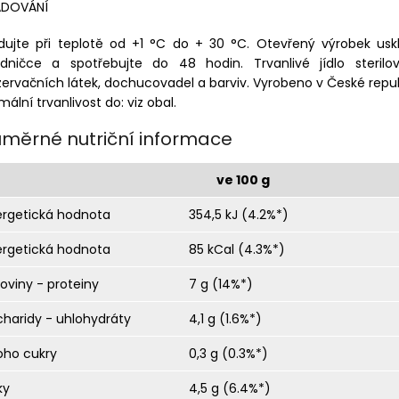
ADOVÁNÍ
adujte při teplotě od +1 °C do + 30 °C. Otevřený výrobek usk
adničce a spotřebujte do 48 hodin. Trvanlivé jídlo sterilo
ervačních látek, dochucovadel a barviv. Vyrobeno v České repub
mální trvanlivost do: viz obal.
ůměrné nutriční informace
ve 100 g
ergetická hodnota
354,5 kJ (4.2%*)
ergetická hodnota
85 kCal (4.3%*)
koviny - proteiny
7 g (14%*)
charidy - uhlohydráty
4,1 g (1.6%*)
oho cukry
0,3 g (0.3%*)
ky
4,5 g (6.4%*)