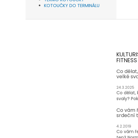
KOTOUČKY DO TERMINÁLU
Z
á
p
a
t
KULTURI
í
FITNESS
Co dělat
velké sv
24.3.2025
Co dělat,
svaly? Pok
Co vám 
srdeční 
4.2.2019
Co vám ře
tep? Normá