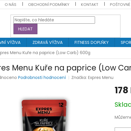
O NÁS
OBCHODNÍ PODMÍNKY
KONTAKT
POŠTOVNÉ
HLEDAT
NÍ VÝŽIVA
ZDRAVÁ VÝŽIVA
FITNESS DOPLŇKY
SPOR
xpres Menu Kuře na paprice (Low Carb) 600g
res Menu Kuře na paprice (Low Ca
rné
dnoceno
Podrobnosti hodnocení
Značka:
Expres Menu
ení
178
tu
Měrná
Skl
cena:
ek.
Můžeme 