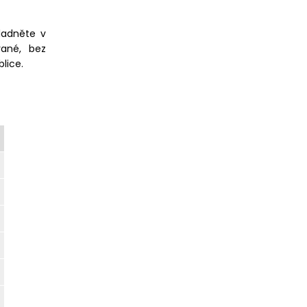
ladněte v
vané, bez
lice.