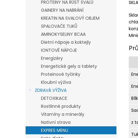
PROTEINY NA RŮST SVALŮ
SKL
GAINERY NA NABRÁNÍ
Skl
KREATIN NA SVALOVÝ OBJEM
chl
SPALOVAČE TUKŮ
konz
AMINOKYSELINY BCAA
Mini
Dietní nápoje a koktejly
Pr
IONTOVÉ NÁPOJE
Energizéry
Energetické gely a tablety
Proteinové tyčinky
En
Kloubní výživa
En
ZDRAVÁ VÝŽIVA
DETOXIKACE
Bíl
Rostlinné produkty
Sa
Vitamíny a minerály
Nativní strava
z t
EXPRES MENU
Tu