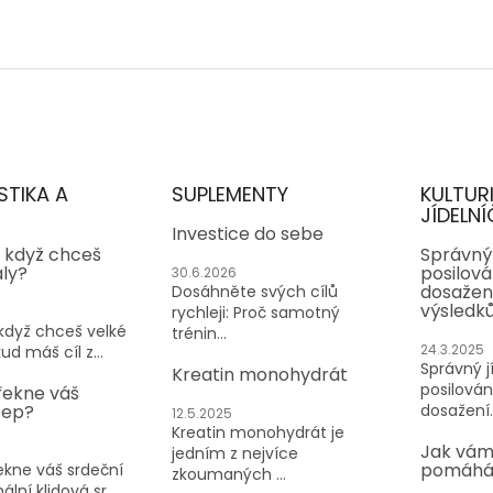
STIKA A
SUPLEMENTY
KULTUR
JÍDELNÍ
Investice do sebe
, když chceš
Správný 
aly?
posilován
30.6.2026
dosažen
Dosáhněte svých cílů
výsledk
rychleji: Proč samotný
 když chceš velké
trénin...
24.3.2025
ud máš cíl z...
Správný jí
Kreatin monohydrát
posilování
řekne váš
tep?
dosažení..
12.5.2025
Kreatin monohydrát je
Jak vám
jedním z nejvíce
pomáhá 
kne váš srdeční
zkoumaných ...
lní klidová sr...