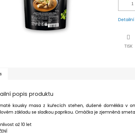
Detailn
TISK
s
ailní popis produktu
vnaté kousky masa z kuřecích stehen, dušené doměkka v 
ulovém základu se sladkou paprikou. Omáčka je zjemněná smet
nlivost až 10 let
ŽENÍ