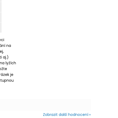
vci
vání na
ej,
 aj.)
 na lyžích
ožte
rázek je
ostupnou
Zobrazit další hodnocení