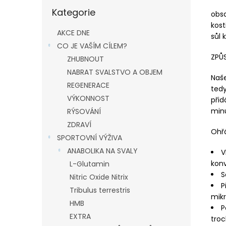
Přeskočit
Kategorie
kategorie
obsa
kost
AKCE DNE
sůl 
CO JE VAŠÍM CÍLEM?
ZPŮ
ZHUBNOUT
NABRAT SVALSTVO A OBJEM
Naše
REGENERACE
tedy
VÝKONNOST
přid
min
RÝSOVÁNÍ
ZDRAVÍ
Ohř
SPORTOVNÍ VÝŽIVA
ANABOLIKA NA SVALY
V
konv
L-Glutamin
S
Nitric Oxide Nitrix
P
Tribulus terrestris
mikr
HMB
P
EXTRA
troc