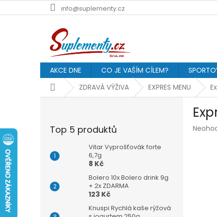
Přejít
info@suplementy.cz
na
obsah
AKCE DNE
CO JE VAŠÍM CÍLEM?
SPORTOV
Domů
ZDRAVÁ VÝŽIVA
EXPRES MENU
E
P
Exp
o
s
Průmě
Top 5 produktů
Neoho
t
hodnoc
r
produk
Vitar Vyprošťovák forte
a
6,7g
je
8 Kč
n
0,0
z
n
Bolero 10x Bolero drink 9g
5
í
+ 2x ZDARMA
hvězdič
123 Kč
p
a
Knuspi Rychlá kaše rýžová
s jogurtem 250g