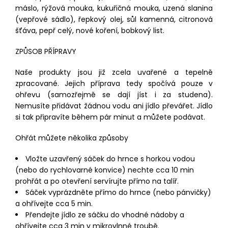
máslo, rýžová mouka, kukuřičná mouka, uzená slanina
(vepřové sádlo), řepkový olej, sůl kamenná, citronová
šťáva, pepř celý, nové koření, bobkový list.
ZPŮSOB PŘÍPRAVY
Naše produkty jsou již zcela uvařené a tepelně
zpracované. Jejich příprava tedy spočívá pouze v
ohřevu (samozřejmě se dají jíst i za studena).
Nemusíte přidávat žádnou vodu ani jídlo převářet. Jídlo
si tak připravíte během pár minut a můžete podávat.
Ohřát můžete několika způsoby
Vložte uzavřený sáček do hrnce s horkou vodou
(nebo do rychlovarné konvice) nechte cca 10 min
prohřát a po otevření servírujte přímo na talíř.
Sáček vyprázdněte přímo do hrnce (nebo pánvičky)
a ohřívejte cca 5 min.
Přendejte jídlo ze sáčku do vhodné nádoby a
ohřívejte cca 3 min v mikrovlnné troubě.