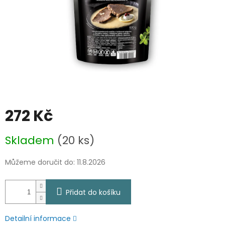
272 Kč
Měrná
Skladem
(20 ks)
cena:
Můžeme doručit do:
11.8.2026
Přidat do košíku
Detailní informace