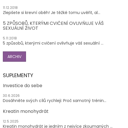
11.12.2018
Zlepšete si krevní oběh! Je těžké tomu uvěřit, al...
5 ZPŮSOBŮ, KTERÝMI CVIČENÍ OVLIVŇUJE VÁŠ
SEXUÁLNÍ ŽIVOT
5.11.2018
5 způsobů, kterými cvičení ovlivňuje váš sexuální ...
ARCHIV
SUPLEMENTY
Investice do sebe
30.6.2026
Dosáhněte svých cílů rychleji: Proč samotný trénin...
Kreatin monohydrát
12.5.2025
Kreatin monohydrát je jedním z nejvíce zkoumaných ...