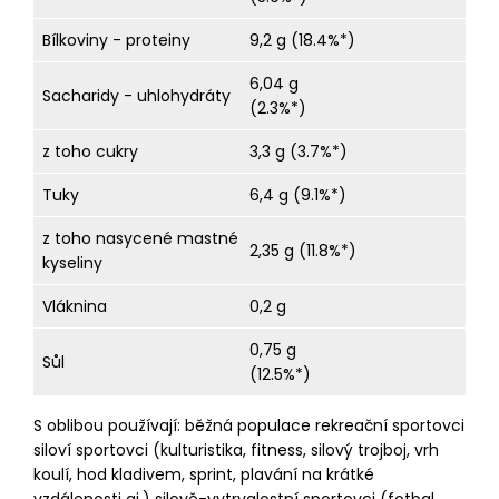
Bílkoviny - proteiny
9,2 g (18.4%*)
6,04 g
Sacharidy - uhlohydráty
(2.3%*)
z toho cukry
3,3 g (3.7%*)
Tuky
6,4 g (9.1%*)
z toho nasycené mastné
2,35 g (11.8%*)
kyseliny
Vláknina
0,2 g
0,75 g
Sůl
(12.5%*)
S oblibou používají: běžná populace rekreační sportovci
siloví sportovci (kulturistika, fitness, silový trojboj, vrh
koulí, hod kladivem, sprint, plavání na krátké
vzdálenosti aj.) silově-vytrvalostní sportovci (fotbal,