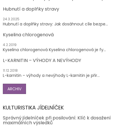
Hubnutí a doplňky stravy
24.3.2025
Hubnutí a doplňky stravy: Jak dosáhnout cíle bezpe...
Kyselina chlorogenová
4.2.2019
Kyselina chlorogenová Kyselina chlorogenová je fy...
L-KARNITIN – VÝHODY A NEVÝHODY
11.12.2018
L-karnitin – výhody a nevýhody L-karnitin je přir...
ARCHIV
KULTURISTIKA JÍDELNÍČEK
Správný jídelníček při posilování: Klíč k dosažení
maximálních výsledků