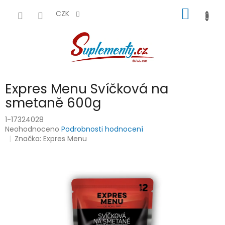
Přejít
NÁKUP
na
CZK
obsah
KOŠÍK
Expres Menu Svíčková na
smetaně 600g
1-17324028
Průměrné
Neohodnoceno
Podrobnosti hodnocení
hodnocení
Značka:
Expres Menu
produktu
je
0,0
z
5
hvězdiček.