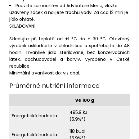
Použijte samoohřev od Adventure Menu, vložte
uzavřený sáček a nalijete trochu vody. Za cca 12 min je
jídlo ohřáté.
SKLADOVÁNÍ
Skladujte při teplotě od +1 °C do + 30 °C. Otevřený
výrobek uskladněte v chladničce a spotřebujte do 48
hodin. Trvanlivé jídlo sterilované, bez konzervačních
látek, dochucovadel a barviv. Vyrobeno v České
republice.
Minimální trvanlivost do: viz obal.
Průměrné nutriční informace
ve 100 g
495,9 kJ
Energetická hodnota
(5.9%*)
118 kCal
Energetická hodnota
(5.9%*)