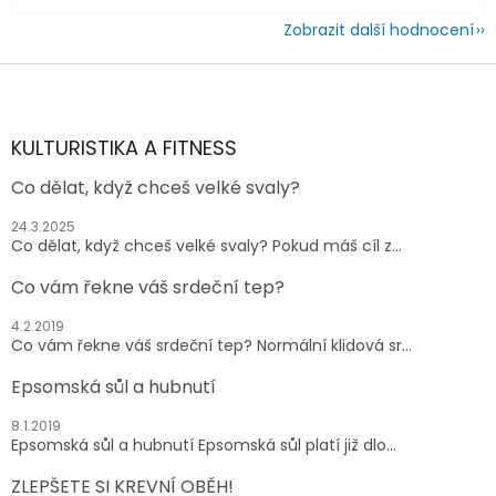
Zobrazit další hodnocení
Z
á
p
a
KULTURISTIKA A FITNESS
t
Co dělat, když chceš velké svaly?
í
24.3.2025
Co dělat, když chceš velké svaly? Pokud máš cíl z...
Co vám řekne váš srdeční tep?
4.2.2019
Co vám řekne váš srdeční tep? Normální klidová sr...
Epsomská sůl a hubnutí
8.1.2019
Epsomská sůl a hubnutí Epsomská sůl platí již dlo...
ZLEPŠETE SI KREVNÍ OBĚH!