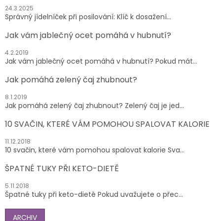
24.3.2025
Správný jídelníček při posilování: Klíč k dosažení...
Jak vám jablečný ocet pomáhá v hubnutí?
4.2.2019
Jak vám jablečný ocet pomáhá v hubnutí? Pokud mát...
Jak pomáhá zelený čaj zhubnout?
8.1.2019
Jak pomáhá zelený čaj zhubnout? Zelený čaj je jed...
10 SVAČIN, KTERÉ VÁM POMOHOU SPALOVAT KALORIE
11.12.2018
10 svačin, které vám pomohou spalovat kalorie Sva...
ŠPATNÉ TUKY PŘI KETO-DIETĚ
5.11.2018
Špatné tuky při keto-dietě Pokud uvažujete o přec...
ARCHIV