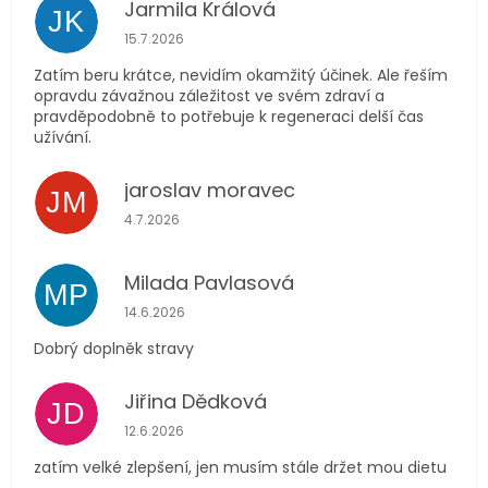
Jarmila Králová
JK
Hodnocení obchodu je 5 z 5 hvězdiček.
15.7.2026
Zatím beru krátce, nevidím okamžitý účinek. Ale řeším
opravdu závažnou záležitost ve svém zdraví a
pravděpodobně to potřebuje k regeneraci delší čas
užívání.
jaroslav moravec
JM
Hodnocení obchodu je 5 z 5 hvězdiček.
4.7.2026
Milada Pavlasová
MP
Hodnocení obchodu je 5 z 5 hvězdiček.
14.6.2026
Dobrý doplněk stravy
Jiřina Dědková
JD
Hodnocení obchodu je 4 z 5 hvězdiček.
12.6.2026
zatím velké zlepšení, jen musím stále držet mou dietu