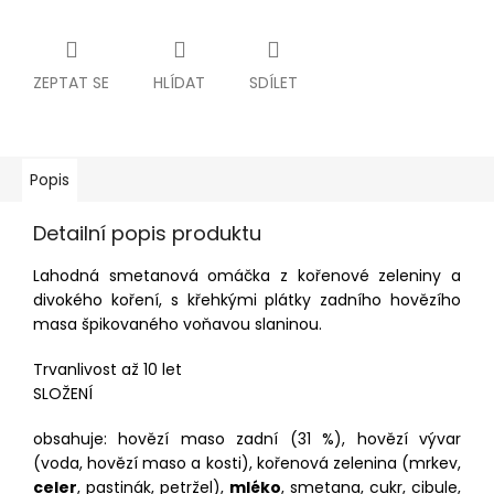
ZEPTAT SE
HLÍDAT
SDÍLET
Popis
Detailní popis produktu
Lahodná smetanová omáčka z kořenové zeleniny a
divokého koření, s křehkými plátky zadního hovězího
masa špikovaného voňavou slaninou.
Trvanlivost až 10 let
SLOŽENÍ
obsahuje: hovězí maso zadní (31 %), hovězí vývar
(voda, hovězí maso a kosti), kořenová zelenina (mrkev,
celer
, pastinák, petržel),
mléko
, smetana, cukr, cibule,