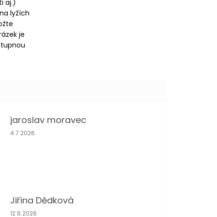
 aj.)
 na lyžích
ožte
rázek je
ostupnou
jaroslav moravec
Hodnocení obchodu je 5 z 5 hvězdiček.
4.7.2026
Jiřina Dědková
Hodnocení obchodu je 4 z 5 hvězdiček.
12.6.2026