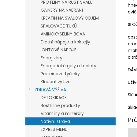
PROTEINY NA RŮST SVALŮ
hněd
GAINERY NA NABRÁNÍ
cvič
KREATIN NA SVALOVÝ OBJEM
SLO
SPALOVAČE TUKŮ
AMINOKYSELINY BCAA
obsa
Dietní nápoje a koktejly
aro
IONTOVÉ NÁPOJE
malt
citr
Energizéry
Energetické gely a tablety
DÁV
Proteinové tyčinky
Kloubní výživa
Užív
ZDRAVÁ VÝŽIVA
SKL
DETOXIKACE
Rostlinné produkty
Skl
Vitamíny a minerály
Pr
Nativní strava
EXPRES MENU