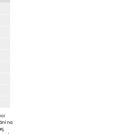
vci
vání na
ej,