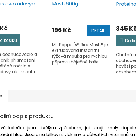
ji s avokádovým
Mash 600g
Protein
em 200ml
kolagen
 Kč
345 K
196 Kč
DETAIL
o košíku
Do k
Mr. Popper's® RiceMash® je
extrudovaná instantní
é dochucovadlo a
Chutná a
rýžová mouka pro rychlou
ník při smažení
obohacen
přípravu báječné kaše.
štěné máslo a
hovězí p
Jedná se zároveň o
dový olej snoubí
obsahem 
výjimečnou surovinu pro
máslové a jemně
peptidů k
přípravu muffinů,
ovo - ovocné chuti.
(výrobce
chlebíčků, pečiva a dortů.
dávkovači v podobě
Díky vys
Také výborně...
e máš vždy perfektní
bílkovin 
s
lu nad...
o...
ailní popis produktu
ová kolečka jsou skvělým způsobem, jak ukojit malý dopol
lední hlad. Jsou plná bílkovin, vlákniny a důležitých vitaminů a 