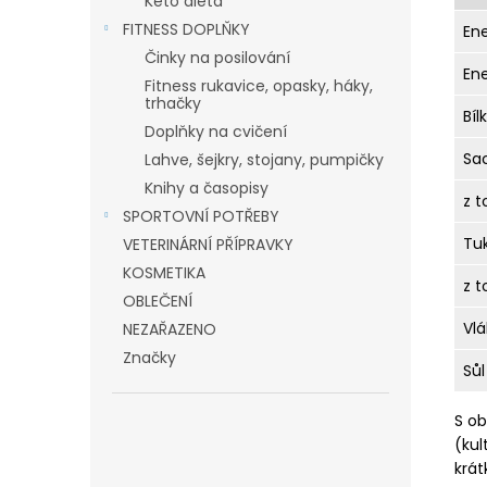
Keto dieta
FITNESS DOPLŇKY
En
Činky na posilování
En
Fitness rukavice, opasky, háky,
trhačky
Bíl
Doplňky na cvičení
Sa
Lahve, šejkry, stojany, pumpičky
Knihy a časopisy
z t
SPORTOVNÍ POTŘEBY
Tu
VETERINÁRNÍ PŘÍPRAVKY
KOSMETIKA
z 
OBLEČENÍ
Vlá
NEZAŘAZENO
Značky
Sůl
S ob
(kul
krát