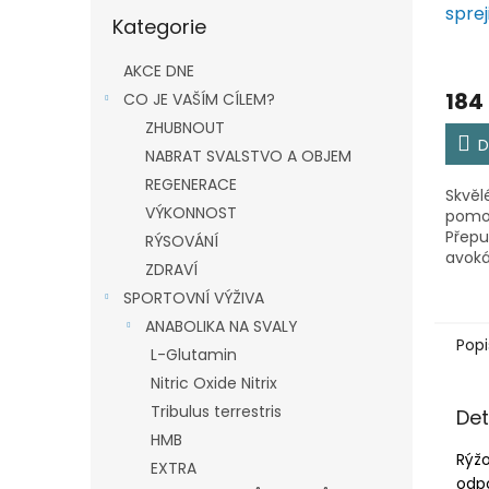
Přeskočit
spre
Kategorie
kategorie
olej
AKCE DNE
184
CO JE VAŠÍM CÍLEM?
ZHUBNOUT
D
NABRAT SVALSTVO A OBJEM
REGENERACE
Skvěl
VÝKONNOST
pomoc
Přepu
RÝSOVÁNÍ
avoká
ZDRAVÍ
tóny 
SPORTOVNÍ VÝŽIVA
oříšk
Díky 
ANABOLIKA NA SVALY
sprej
Popi
L-Glutamin
kontro
Nitric Oxide Nitrix
Tribulus terrestris
Det
HMB
Rýž
EXTRA
odpo