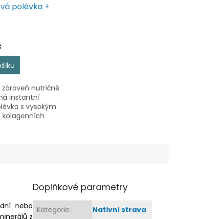
ová polévka +
 peptidy 180g
č
ošíku
 zároveň nutričně
á instantní
olévka s vysokým
kolagenních
vality FORTIGEL®
 Gelita Německo).
okému obsahu
(80%) se jedná i
Doplňkové parametry
ední nebo
Kategorie
:
Nativní strava
minerálů z