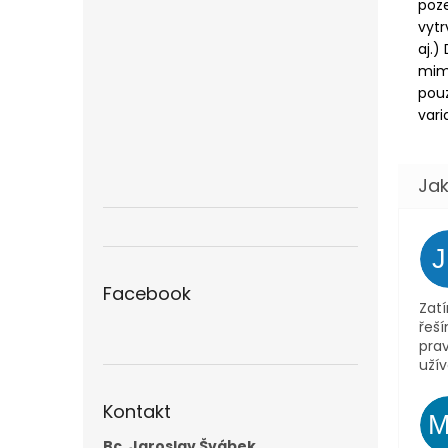
poze
vytr
aj.)
mimo
pouz
vari
Facebook
Zatí
řeš
pra
užív
Kontakt
Bc. Jaroslav Švábek