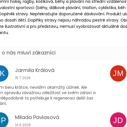
mní hokej, ragby, košíková, běhy a plavání na střední vzdálenosti
valostní sportovci (běhy, dálkové plavání, triatlon, cyklistika, běh
 Doplněk stravy. Nepřekračujte doporučené dávkování. Produkt ul
 dosah dětí. Doplňky stravy nejsou náhradou pestré stravy. Ob
e ilustrativní a pro představu, nemusí vyobrazovat aktuálně d
antu.
Jarmila Králová
JK
JM
Hodnocení obchodu je 5 z 5 hvězdiček.
15.7.2026
m beru krátce, nevidím okamžitý účinek. Ale
ím opravdu závažnou záležitost ve svém zdraví a
vděpodobně to potřebuje k regeneraci delší čas
ání.
Milada Pavlasová
MP
JD
Hodnocení obchodu je 5 z 5 hvězdiček.
14.6.2026