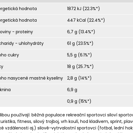
ergetická hodnota
1872 kJ (22.3%*)
ergetická hodnota
447 kCal (22.4%*)
koviny - proteiny
6,7 g (13.4%*)
charidy - uhlohydráty
61 g (23.5%*)
oho cukry
5,5 g (6.1%*)
ky
18 g (25.7%*)
toho nasycené mastné kyseliny
2,8 g (14%*)
knina
6,9 g
0,9 g (15%*)
libou používají: běžná populace rekreační sportovci siloví sporto
turistika, fitness, silový trojboj, vrh koulí, hod kladivem, sprint, pla
ké vzdálenosti aj.) silově-vytrvalostní sportovci (fotbal, lední hok