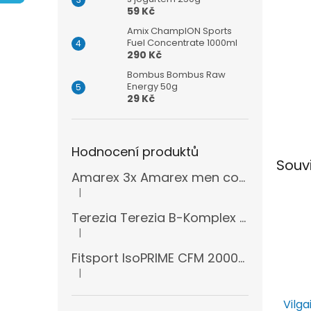
n
59 Kč
e
l
Amix ChampION Sports
Fuel Concentrate 1000ml
290 Kč
Bombus Bombus Raw
Energy 50g
29 Kč
Hodnocení produktů
Souv
Amarex 3x Amarex men complex 120 kapslí
|
Hodnocení produktu je 5 z 5 hvězdiček.
Terezia Terezia B-Komplex super forte 100 tablet
|
Hodnocení produktu je 5 z 5 hvězdiček.
Fitsport IsoPRIME CFM 2000g + šejkr
|
Hodnocení produktu je 5 z 5 hvězdiček.
Vilga