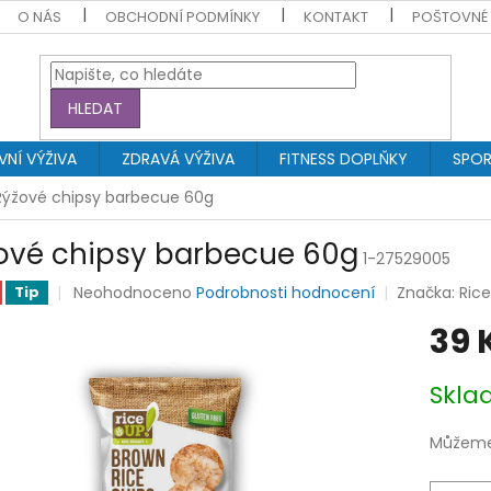
O NÁS
OBCHODNÍ PODMÍNKY
KONTAKT
POŠTOVNÉ
HLEDAT
NÍ VÝŽIVA
ZDRAVÁ VÝŽIVA
FITNESS DOPLŇKY
SPOR
Rýžové chipsy barbecue 60g
ové chipsy barbecue 60g
1-27529005
Průměrné
Neohodnoceno
Podrobnosti hodnocení
Značka:
Rice
Tip
hodnocení
39 
produktu
je
0,0
Měrná
Skl
z
cena:
5
hvězdiček.
Můžeme 