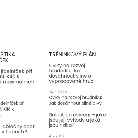
ISTIKA
TRÉNINKOVÝ PLÁN
ČEK
Cviky na rozvoj
hrudníku: Jak
jídelníček při
dosáhnout silné a
í: Klíč k
vypracované hrudi
í maximálních
ů
24.3.2025
Cviky na rozvoj hrudníku:
delníček při
Jak dosáhnout silné a vy...
: Klíč k
Bolest po cvičení – jaké
.
jsou její výhody a jaká
jsou rizika?
 jablečný ocet
v hubnutí?
4.2.2019