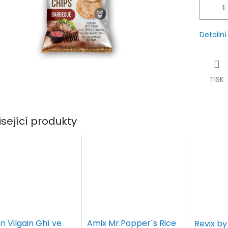
Detailn
TISK
isející produkty
in Vilgain Ghí ve
Amix Mr.Popper´s Rice
Revix b