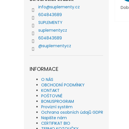
info
@
suplementy.cz
Dob
604843689
SUPLEMENTY
suplementycz
604843689
@suplementycz
INFORMACE
O NÁS
OBCHODNÍ PODMÍNKY
KONTAKT
POŠTOVNÉ
BONUSPROGRAM
Provizní systém
Ochrana osobních údajů GDPR
Napište nám
CERTIFIKAT BIO
TERMO KOTOUČKY