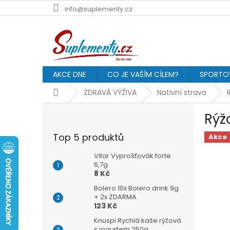
Přejít
info@suplementy.cz
na
obsah
AKCE DNE
CO JE VAŠÍM CÍLEM?
SPORTOV
Domů
ZDRAVÁ VÝŽIVA
Nativní strava
P
Rýž
o
s
Top 5 produktů
Akce
t
r
Vitar Vyprošťovák forte
a
6,7g
8 Kč
n
n
Bolero 10x Bolero drink 9g
í
+ 2x ZDARMA
123 Kč
p
a
Knuspi Rychlá kaše rýžová
s jogurtem 250g