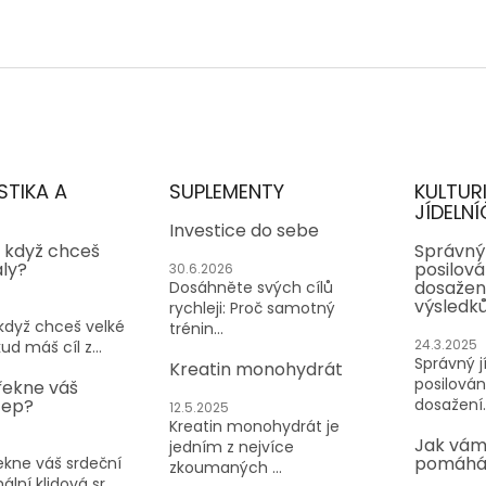
STIKA A
SUPLEMENTY
KULTUR
JÍDELNÍ
Investice do sebe
, když chceš
Správný 
aly?
posilován
30.6.2026
dosažen
Dosáhněte svých cílů
výsledk
rychleji: Proč samotný
 když chceš velké
trénin...
24.3.2025
ud máš cíl z...
Správný jí
Kreatin monohydrát
posilování
řekne váš
tep?
dosažení..
12.5.2025
Kreatin monohydrát je
Jak vám
jedním z nejvíce
pomáhá 
kne váš srdeční
zkoumaných ...
lní klidová sr...