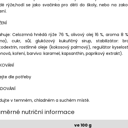
é rýže,hodí se jako svačinka pro děti do školy, nebo na zak
ení.
ŽENÍ
huje: Celozrnná hnědá rýže 76 %, olivový olej 16 %, aroma 8 %
ma), cukr, sůl, glukózový kukuřičný sirup, stabilizátor: b
odextrin, rostlinné oleje (kokosový palmový), regulátor kyselosti
ónová, koření, barvivo: karamel, kapsanthin, paprikový extrakt).
KOVÁNÍ
ejte dle potřeby
ADOVÁNÍ
adujte v temném, chladném a suchém místě.
ůměrné nutriční informace
ve 100 g