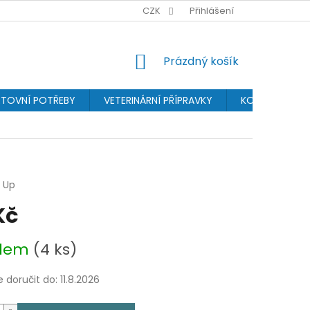
BONUSPROGRAM
PROVIZNÍ SYSTÉM
CZK
Přihlášení
OCHRANA OSOBN
NÁKUPNÍ
Prázdný košík
KOŠÍK
TOVNÍ POTŘEBY
VETERINÁRNÍ PŘÍPRAVKY
KOSMETIKA
 Up
Kč
adem
(4 ks)
doručit do:
11.8.2026