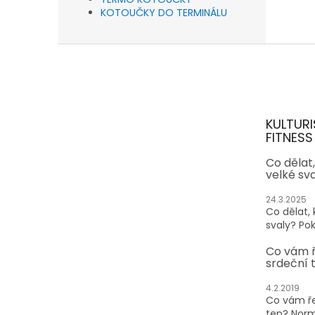
KOTOUČKY DO TERMINÁLU
Z
á
p
a
t
KULTURI
í
FITNESS
Co dělat
velké sv
24.3.2025
Co dělat,
svaly? Pok
Co vám 
srdeční 
4.2.2019
Co vám ře
tep? Normá