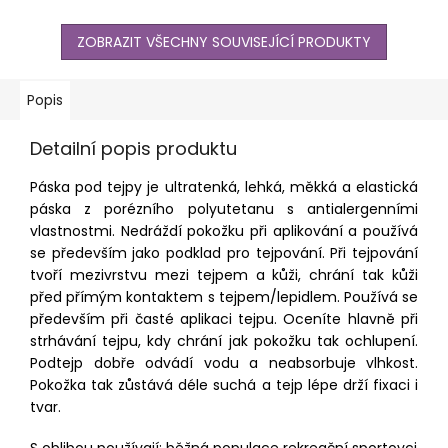
ZOBRAZIT VŠECHNY SOUVISEJÍCÍ PRODUKTY
Popis
Detailní popis produktu
Páska pod tejpy je ultratenká, lehká, měkká a elastická
páska z porézního polyutetanu s antialergenními
vlastnostmi. Nedráždí pokožku při aplikování a používá
se především jako podklad pro tejpování. Při tejpování
tvoří mezivrstvu mezi tejpem a kůži, chrání tak kůži
před přímým kontaktem s tejpem/lepidlem. Používá se
především při časté aplikaci tejpu. Oceníte hlavně při
strhávání tejpu, kdy chrání jak pokožku tak ochlupení.
Podtejp dobře odvádí vodu a neabsorbuje vlhkost.
Pokožka tak zůstává déle suchá a tejp lépe drží fixaci i
tvar.