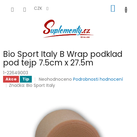
Přejít
NÁKUP
na
CZK
obsah
KOŠÍK
Bio Sport Italy B Wrap podklad
pod tejp 7.5cm x 27.5m
1-22649003
Průměrné
Neohodnoceno
Podrobnosti hodnocení
Akce
Tip
hodnocení
Značka:
Bio Sport Italy
produktu
je
0,0
z
5
hvězdiček.