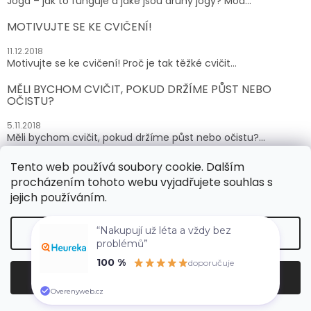
Jóga – jak to funguje a jaké jsou druhy jógy? Mod...
MOTIVUJTE SE KE CVIČENÍ!
11.12.2018
Motivujte se ke cvičení! Proč je tak těžké cvičit...
MĚLI BYCHOM CVIČIT, POKUD DRŽÍME PŮST NEBO
OČISTU?
5.11.2018
Měli bychom cvičit, pokud držíme půst nebo očistu?...
Tento web používá soubory cookie. Dalším
ARCHIV
procházením tohoto webu vyjadřujete souhlas s
jejich používáním.
Vytvořil Shoptet
“Nakupují už léta a vždy bez
Nastavení
problémů”
100 %
doporučuje
Copyright 2026
SUPLEMENTY.cz
. Všechna práva
Souhlasím
vyhrazena.
Overenyweb.cz