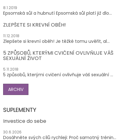
8.1.2019
Epsomská sůl a hubnutí Epsomská sůl platí již dlo...
ZLEPŠETE SI KREVNÍ OBĚH!
11.12.2018
Zlepšete si krevní oběh! Je těžké tomu uvěřit, al...
5 ZPŮSOBŮ, KTERÝMI CVIČENÍ OVLIVŇUJE VÁŠ
SEXUÁLNÍ ŽIVOT
5.11.2018
5 způsobů, kterými cvičení ovlivňuje váš sexuální ...
ARCHIV
SUPLEMENTY
Investice do sebe
30.6.2026
Dosáhněte svých cílů rychleji: Proč samotný trénin...