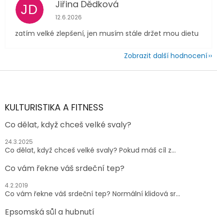
Jiřina Dědková
JD
Hodnocení obchodu je 4 z 5 hvězdiček.
12.6.2026
zatím velké zlepšení, jen musím stále držet mou dietu
Zobrazit další hodnocení
Z
á
p
a
KULTURISTIKA A FITNESS
t
Co dělat, když chceš velké svaly?
í
24.3.2025
Co dělat, když chceš velké svaly? Pokud máš cíl z...
Co vám řekne váš srdeční tep?
4.2.2019
Co vám řekne váš srdeční tep? Normální klidová sr...
Epsomská sůl a hubnutí