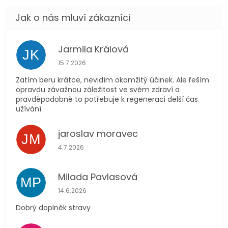
Jarmila Králová
JK
Hodnocení obchodu je 5 z 5 hvězdiček.
15.7.2026
Zatím beru krátce, nevidím okamžitý účinek. Ale řeším
opravdu závažnou záležitost ve svém zdraví a
pravděpodobně to potřebuje k regeneraci delší čas
užívání.
jaroslav moravec
JM
Hodnocení obchodu je 5 z 5 hvězdiček.
4.7.2026
Milada Pavlasová
MP
Hodnocení obchodu je 5 z 5 hvězdiček.
14.6.2026
Dobrý doplněk stravy