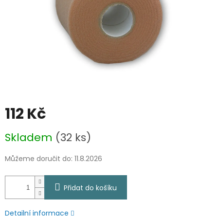
112 Kč
Měrná
Skladem
(32 ks)
cena:
Můžeme doručit do:
11.8.2026
Přidat do košíku
Detailní informace