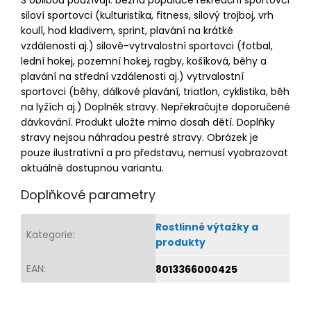
S oblibou používají: běžná populace rekreační sportovci
siloví sportovci (kulturistika, fitness, silový trojboj, vrh
koulí, hod kladivem, sprint, plavání na krátké
vzdálenosti aj.) silově-vytrvalostní sportovci (fotbal,
lední hokej, pozemní hokej, ragby, košíková, běhy a
plavání na střední vzdálenosti aj.) vytrvalostní
sportovci (běhy, dálkové plavání, triatlon, cyklistika, běh
na lyžích aj.) Doplněk stravy. Nepřekračujte doporučené
dávkování. Produkt uložte mimo dosah dětí. Doplňky
stravy nejsou náhradou pestré stravy. Obrázek je
pouze ilustrativní a pro představu, nemusí vyobrazovat
aktuálně dostupnou variantu.
Doplňkové parametry
Rostlinné výtažky a
Kategorie
:
produkty
EAN
:
8013366000425