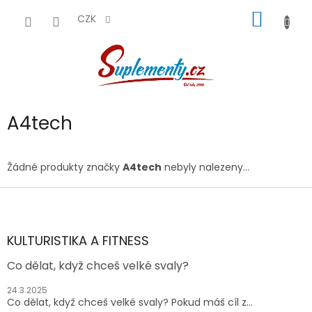
Přejít
NÁKUP
na
CZK
obsah
KOŠÍK
A4tech
Žádné produkty značky
A4tech
nebyly nalezeny...
Z
á
p
a
KULTURISTIKA A FITNESS
t
Co dělat, když chceš velké svaly?
í
24.3.2025
Co dělat, když chceš velké svaly? Pokud máš cíl z...