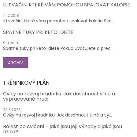
10 SVAČIN, KTERÉ VÁM POMOHOU SPALOVAT KALORIE
11.12.2018
10 svačin, které vám pomohou spalovat kalorie Sva...
ŠPATNÉ TUKY PŘI KETO-DIETĚ
5.11.2018
Špatné tuky při keto-dietě Pokud uvažujete o přec...
ARCHIV
TRÉNINKOVÝ PLÁN
Cviky na rozvoj hrudníku: Jak dosáhnout silné a
vypracované hrudi
24.3.2025
Cviky na rozvoj hrudníku: Jak dosáhnout silné a vy...
Bolest po cvičení – jaké jsou její výhody a jaká jsou
rizika?