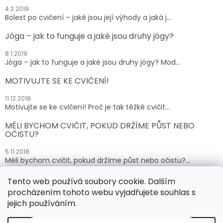
4.2.2019
Bolest po cvičení – jaké jsou její výhody a jaká j...
Jóga – jak to funguje a jaké jsou druhy jógy?
8.1.2019
Jóga – jak to funguje a jaké jsou druhy jógy? Mod...
MOTIVUJTE SE KE CVIČENÍ!
11.12.2018
Motivujte se ke cvičení! Proč je tak těžké cvičit...
MĚLI BYCHOM CVIČIT, POKUD DRŽÍME PŮST NEBO
OČISTU?
5.11.2018
Měli bychom cvičit, pokud držíme půst nebo očistu?...
Tento web používá soubory cookie. Dalším
ARCHIV
procházením tohoto webu vyjadřujete souhlas s
jejich používáním.
Vytvořil Shoptet