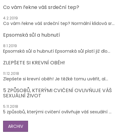
Co vám řekne váš srdeční tep?
4.2.2019
Co vám řekne váš srdeční tep? Normální klidová sr...
Epsomská sůl a hubnutí
8.1.2019
Epsomská sůl a hubnutí Epsomská sůl platí již dlo...
ZLEPŠETE SI KREVNÍ OBĚH!
11.12.2018
Zlepšete si krevní oběh! Je těžké tomu uvěřit, al...
5 ZPŮSOBŮ, KTERÝMI CVIČENÍ OVLIVŇUJE VÁŠ
SEXUÁLNÍ ŽIVOT
5.11.2018
5 způsobů, kterými cvičení ovlivňuje váš sexuální ...
ARCHIV