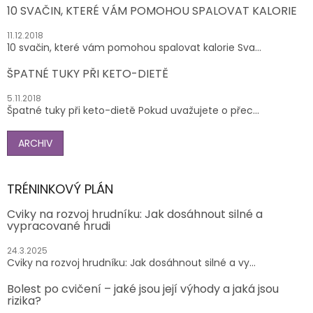
10 SVAČIN, KTERÉ VÁM POMOHOU SPALOVAT KALORIE
11.12.2018
10 svačin, které vám pomohou spalovat kalorie Sva...
ŠPATNÉ TUKY PŘI KETO-DIETĚ
5.11.2018
Špatné tuky při keto-dietě Pokud uvažujete o přec...
ARCHIV
TRÉNINKOVÝ PLÁN
Cviky na rozvoj hrudníku: Jak dosáhnout silné a
vypracované hrudi
24.3.2025
Cviky na rozvoj hrudníku: Jak dosáhnout silné a vy...
Bolest po cvičení – jaké jsou její výhody a jaká jsou
rizika?