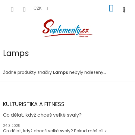
Přejít
NÁKUP
na
CZK
obsah
KOŠÍK
Lamps
Žádné produkty značky
Lamps
nebyly nalezeny...
Z
á
p
a
KULTURISTIKA A FITNESS
t
Co dělat, když chceš velké svaly?
í
24.3.2025
Co dělat, když chceš velké svaly? Pokud máš cíl z...