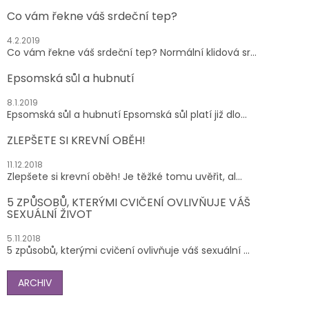
Co vám řekne váš srdeční tep?
4.2.2019
Co vám řekne váš srdeční tep? Normální klidová sr...
Epsomská sůl a hubnutí
8.1.2019
Epsomská sůl a hubnutí Epsomská sůl platí již dlo...
ZLEPŠETE SI KREVNÍ OBĚH!
11.12.2018
Zlepšete si krevní oběh! Je těžké tomu uvěřit, al...
5 ZPŮSOBŮ, KTERÝMI CVIČENÍ OVLIVŇUJE VÁŠ
SEXUÁLNÍ ŽIVOT
5.11.2018
5 způsobů, kterými cvičení ovlivňuje váš sexuální ...
ARCHIV