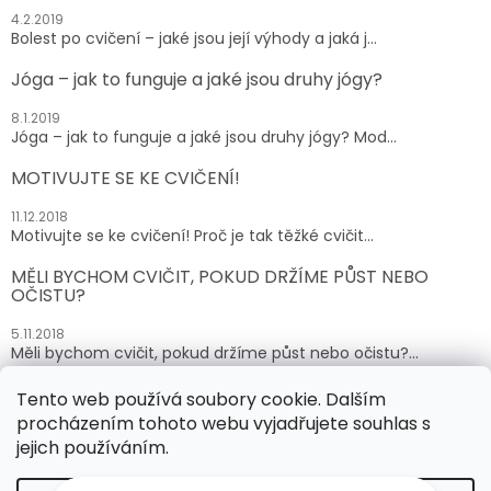
4.2.2019
Bolest po cvičení – jaké jsou její výhody a jaká j...
Jóga – jak to funguje a jaké jsou druhy jógy?
8.1.2019
Jóga – jak to funguje a jaké jsou druhy jógy? Mod...
MOTIVUJTE SE KE CVIČENÍ!
11.12.2018
Motivujte se ke cvičení! Proč je tak těžké cvičit...
MĚLI BYCHOM CVIČIT, POKUD DRŽÍME PŮST NEBO
OČISTU?
5.11.2018
Měli bychom cvičit, pokud držíme půst nebo očistu?...
Tento web používá soubory cookie. Dalším
ARCHIV
procházením tohoto webu vyjadřujete souhlas s
jejich používáním.
Vytvořil Shoptet