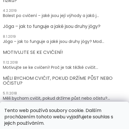
rizika?
4.2.2019
Bolest po cvičení – jaké jsou její výhody a jaká j...
Jóga – jak to funguje a jaké jsou druhy jógy?
8.1.2019
Jóga – jak to funguje a jaké jsou druhy jógy? Mod...
MOTIVUJTE SE KE CVIČENÍ!
11.12.2018
Motivujte se ke cvičení! Proč je tak těžké cvičit...
MĚLI BYCHOM CVIČIT, POKUD DRŽÍME PŮST NEBO
OČISTU?
5.11.2018
Měli bychom cvičit, pokud držíme půst nebo očistu?...
Tento web používá soubory cookie. Dalším
ARCHIV
procházením tohoto webu vyjadřujete souhlas s
jejich používáním.