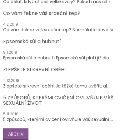
Co dělat, když chceš velké svaly? Pokud máš cíl z...
Co vám řekne váš srdeční tep?
4.2.2019
Co vám řekne váš srdeční tep? Normální klidová sr...
Epsomská sůl a hubnutí
8.1.2019
Epsomská sůl a hubnutí Epsomská sůl platí již dlo...
ZLEPŠETE SI KREVNÍ OBĚH!
11.12.2018
Zlepšete si krevní oběh! Je těžké tomu uvěřit, al...
5 ZPŮSOBŮ, KTERÝMI CVIČENÍ OVLIVŇUJE VÁŠ
SEXUÁLNÍ ŽIVOT
5.11.2018
5 způsobů, kterými cvičení ovlivňuje váš sexuální ...
ARCHIV