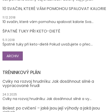
10 SVAČIN, KTERÉ VÁM POMOHOU SPALOVAT KALORIE
11.12.2018
10 svačin, které vám pomohou spalovat kalorie Sva...
ŠPATNÉ TUKY PŘI KETO-DIETĚ
5.11.2018
Špatné tuky při keto-dietě Pokud uvažujete o přec...
ARCHIV
TRÉNINKOVÝ PLÁN
Cviky na rozvoj hrudníku: Jak dosáhnout silné a
vypracované hrudi
24.3.2025
Cviky na rozvoj hrudníku: Jak dosáhnout silné a vy...
Bolest po cvičení – jaké jsou její výhody a jaká jsou