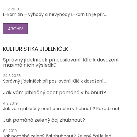
11.12.2018
L-karnitin – výhody a nevýhody L-karnitin je přir...
ARCHIV
KULTURISTIKA JÍDELNÍČEK
Správný jídelníček při posilování: Klíč k dosažení
maximálních výsledků
24.3.2025
Správný jídelníček při posilování: Klíč k dosažení...
Jak vám jablečný ocet pomáhá v hubnutí?
4.2.2019
Jak vám jablečný ocet pomáhá v hubnutí? Pokud mát...
Jak pomáhá zelený čaj zhubnout?
8.1.2019
Jak pomáhá zelený čaj zhubnout? Zelený čaj je jed...