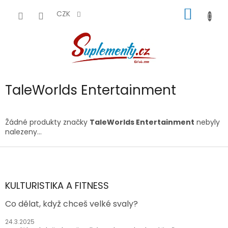
Přejít
NÁKUP
na
CZK
obsah
KOŠÍK
TaleWorlds Entertainment
Žádné produkty značky
TaleWorlds Entertainment
nebyly
nalezeny...
Z
á
p
a
KULTURISTIKA A FITNESS
t
Co dělat, když chceš velké svaly?
í
24.3.2025