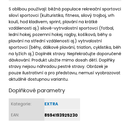
S oblibou používají: běžná populace rekreační sportovci
siloví sportovci (kulturistika, fitness, silový trojboj, vrh
koulí, hod kladivem, sprint, plavání na krátké
vzdálenosti aj.) silově-vytrvalostní sportovci (fotbal,
lední hokej, pozemní hokej, ragby, košíková, běhy a
plavání na střední vzdálenosti aj.) vytrvalostní
sportovci (běhy, dálkové plavání, triatlon, cyklistika, běh
na lyžích aj.) Doplněk stravy. Nepřekračujte doporučené
dávkování. Produkt uložte mimo dosah dětí. Doplňky
stravy nejsou náhradou pestré stravy. Obrázek je
pouze ilustrativní a pro představu, nemusí vyobrazovat
aktuálně dostupnou variantu.
Doplňkové parametry
Kategorie
:
EXTRA
EAN
:
8594193925230