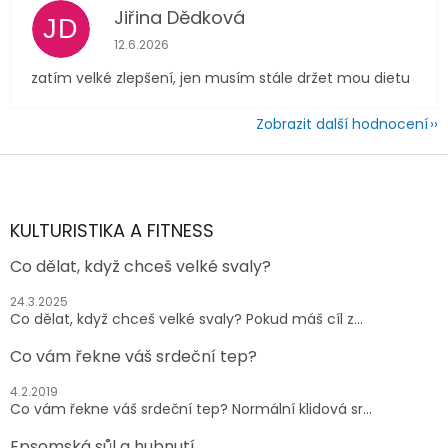
Jiřina Dědková
JD
Hodnocení obchodu je 4 z 5 hvězdiček.
12.6.2026
zatím velké zlepšení, jen musím stále držet mou dietu
Zobrazit další hodnocení
Z
á
p
a
KULTURISTIKA A FITNESS
t
Co dělat, když chceš velké svaly?
í
24.3.2025
Co dělat, když chceš velké svaly? Pokud máš cíl z...
Co vám řekne váš srdeční tep?
4.2.2019
Co vám řekne váš srdeční tep? Normální klidová sr...
Epsomská sůl a hubnutí