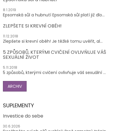
8.1.2019
Epsomská sůl a hubnutí Epsomská sůl platí již dlo...
ZLEPŠETE SI KREVNÍ OBĚH!
11.12.2018
Zlepšete si krevní oběh! Je těžké tomu uvěřit, al...
5 ZPŮSOBŮ, KTERÝMI CVIČENÍ OVLIVŇUJE VÁŠ
SEXUÁLNÍ ŽIVOT
5.11.2018
5 způsobů, kterými cvičení ovlivňuje váš sexuální ...
ARCHIV
SUPLEMENTY
Investice do sebe
30.6.2026