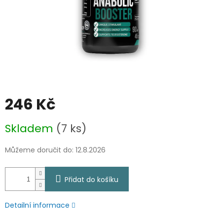
246 Kč
Měrná
Skladem
(7 ks)
cena:
Můžeme doručit do:
12.8.2026
Přidat do košíku
Detailní informace