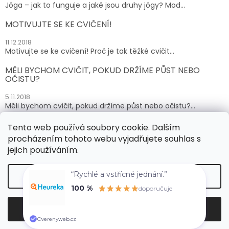
Jóga – jak to funguje a jaké jsou druhy jógy? Mod...
MOTIVUJTE SE KE CVIČENÍ!
11.12.2018
Motivujte se ke cvičení! Proč je tak těžké cvičit...
MĚLI BYCHOM CVIČIT, POKUD DRŽÍME PŮST NEBO
OČISTU?
5.11.2018
Měli bychom cvičit, pokud držíme půst nebo očistu?...
Tento web používá soubory cookie. Dalším
ARCHIV
procházením tohoto webu vyjadřujete souhlas s
jejich používáním.
Vytvořil Shoptet
“Rychlé a vstřícné jednání.”
Nastavení
100 %
doporučuje
Copyright 2026
SUPLEMENTY.cz
. Všechna práva
Souhlasím
vyhrazena.
Overenyweb.cz