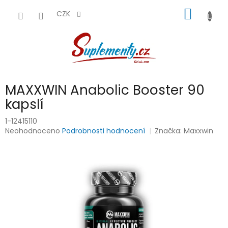
Přejít
NÁKUP
na
CZK
obsah
KOŠÍK
MAXXWIN Anabolic Booster 90
kapslí
1-12415110
Průměrné
Neohodnoceno
Podrobnosti hodnocení
Značka:
Maxxwin
hodnocení
produktu
je
0,0
z
5
hvězdiček.