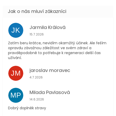
Jarmila Králová
JK
Hodnocení obchodu je 5 z 5 hvězdiček.
15.7.2026
Zatím beru krátce, nevidím okamžitý účinek. Ale řeším
opravdu závažnou záležitost ve svém zdraví a
pravděpodobně to potřebuje k regeneraci delší čas
užívání.
jaroslav moravec
JM
Hodnocení obchodu je 5 z 5 hvězdiček.
4.7.2026
Milada Pavlasová
MP
Hodnocení obchodu je 5 z 5 hvězdiček.
14.6.2026
Dobrý doplněk stravy