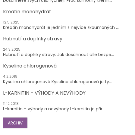
Dosáhněte svých cílů rychleji: Proč samotný trénin...
Kreatin monohydrát
12.5.2025
Kreatin monohydrát je jedním z nejvíce zkoumaných ...
Hubnutí a doplňky stravy
24.3.2025
Hubnutí a doplňky stravy: Jak dosáhnout cíle bezpe...
Kyselina chlorogenová
4.2.2019
Kyselina chlorogenová Kyselina chlorogenová je fy...
L-KARNITIN – VÝHODY A NEVÝHODY
11.12.2018
L-karnitin – výhody a nevýhody L-karnitin je přir...
ARCHIV