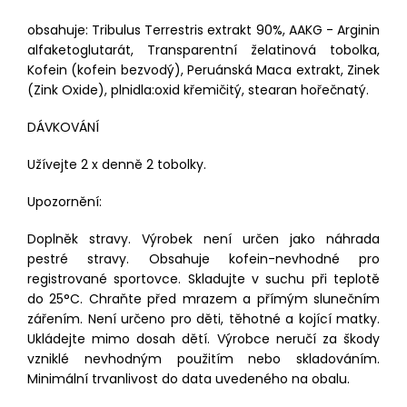
obsahuje: Tribulus Terrestris extrakt 90%, AAKG - Arginin
alfaketoglutarát, Transparentní želatinová tobolka,
Kofein (kofein bezvodý), Peruánská Maca extrakt, Zinek
(Zink Oxide), plnidla:oxid křemičitý, stearan hořečnatý.
DÁVKOVÁNÍ
Užívejte 2 x denně 2 tobolky.
Upozornění:
Doplněk stravy. Výrobek není určen jako náhrada
pestré stravy. Obsahuje kofein-nevhodné pro
registrované sportovce. Skladujte v suchu při teplotě
do 25°C. Chraňte před mrazem a přímým slunečním
zářením. Není určeno pro děti, těhotné a kojící matky.
Ukládejte mimo dosah dětí. Výrobce neručí za škody
vzniklé nevhodným použitím nebo skladováním.
Minimální trvanlivost do data uvedeného na obalu.