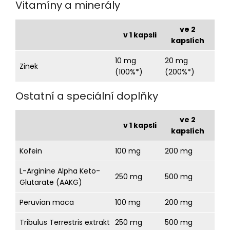
Vitamíny a minerály
ve 2
v 1 kapsli
kapslích
10 mg
20 mg
Zinek
(100%*)
(200%*)
Ostatní a speciální doplňky
ve 2
v 1 kapsli
kapslích
Kofein
100 mg
200 mg
L-Arginine Alpha Keto-
250 mg
500 mg
Glutarate (AAKG)
Peruvian maca
100 mg
200 mg
Tribulus Terrestris extrakt
250 mg
500 mg