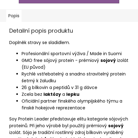
Popis
Detailní popis produktu
Doplněk stravy se sladidlem.
Profesionální sportovní výživa / Made in Suomi
GMO free sójový protein - prémiový
sojový
izolát
(EU původ)
Rychlé vstřebatelný a snadno stravitelný protein
šetrný k žaludku
26 g bílkovin a peptidů v 31 g dávce
Zcela bez
laktózy
a
lepku
Oficiální partner finského olympijského týmu a
finské hokejové reprezentace
Soy Protein Leader představuje elitu kategorie sójových
proteinů. Při jeho výrobě byl použitý prémiový
sojový
izolát. Sója je tradiční rostlinný zdroj bílkovin vyráběný