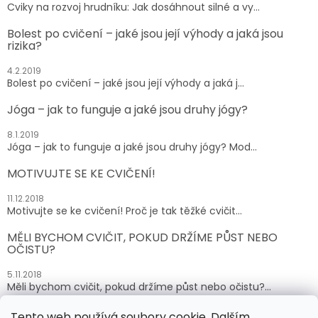
Cviky na rozvoj hrudníku: Jak dosáhnout silné a vy...
Bolest po cvičení – jaké jsou její výhody a jaká jsou
rizika?
4.2.2019
Bolest po cvičení – jaké jsou její výhody a jaká j...
Jóga – jak to funguje a jaké jsou druhy jógy?
8.1.2019
Jóga – jak to funguje a jaké jsou druhy jógy? Mod...
MOTIVUJTE SE KE CVIČENÍ!
11.12.2018
Motivujte se ke cvičení! Proč je tak těžké cvičit...
MĚLI BYCHOM CVIČIT, POKUD DRŽÍME PŮST NEBO
OČISTU?
5.11.2018
Měli bychom cvičit, pokud držíme půst nebo očistu?...
Tento web používá soubory cookie. Dalším