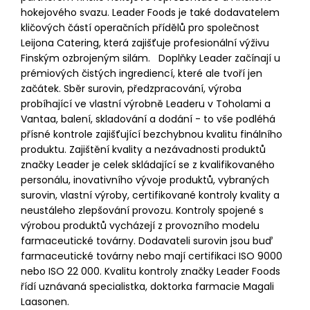
hokejového svazu. Leader Foods je také dodavatelem
kličových částí operačních přídělů pro společnost
Leijona Catering, která zajišťuje profesionální výživu
Finským ozbrojeným silám. Doplňky Leader začínají u
prémiových čistých ingrediencí, které ale tvoří jen
začátek. Sběr surovin, předzpracování, výroba
probíhající ve vlastní výrobně Leaderu v Toholami a
Vantaa, balení, skladování a dodání - to vše podléhá
přísné kontrole zajišťující bezchybnou kvalitu finálního
produktu. Zajištění kvality a nezávadnosti produktů
značky Leader je celek skládající se z kvalifikovaného
personálu, inovativního vývoje produktů, vybraných
surovin, vlastní výroby, certifikované kontroly kvality a
neustáleho zlepšování provozu. Kontroly spojené s
výrobou produktů vycházejí z provozního modelu
farmaceutické továrny. Dodavateli surovin jsou buď
farmaceutické továrny nebo mají certifikaci ISO 9000
nebo ISO 22 000. Kvalitu kontroly značky Leader Foods
řídí uznávaná specialistka, doktorka farmacie Magali
Laasonen.