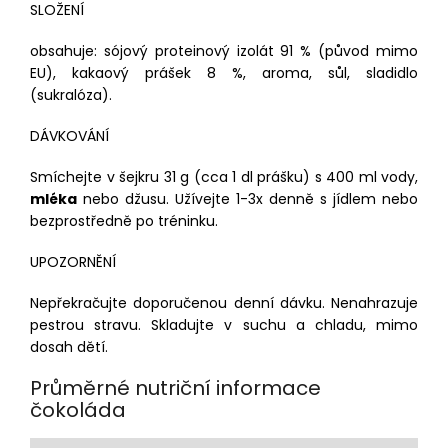
SLOŽENÍ
obsahuje: sójový proteinový izolát 91 % (původ mimo
EU), kakaový prášek 8 %, aroma, sůl, sladidlo
(sukralóza).
DÁVKOVÁNÍ
Smíchejte v šejkru 31 g (cca 1 dl prášku) s 400 ml vody,
mléka
nebo džusu. Užívejte 1-3x denně s jídlem nebo
bezprostředně po tréninku.
UPOZORNĚNÍ
Nepřekračujte doporučenou denní dávku. Nenahrazuje
pestrou stravu. Skladujte v suchu a chladu, mimo
dosah dětí.
Průměrné nutriční informace
čokoláda