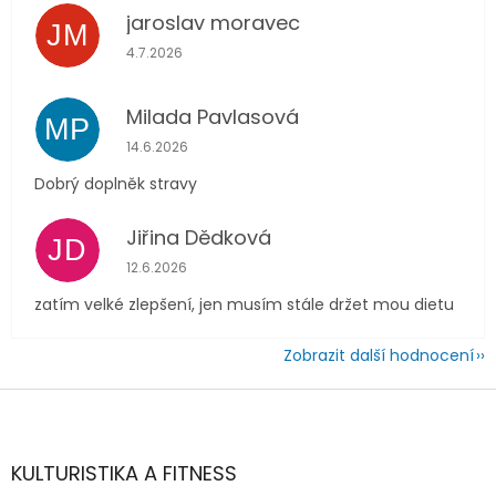
jaroslav moravec
JM
Hodnocení obchodu je 5 z 5 hvězdiček.
4.7.2026
Milada Pavlasová
MP
Hodnocení obchodu je 5 z 5 hvězdiček.
14.6.2026
Dobrý doplněk stravy
Jiřina Dědková
JD
Hodnocení obchodu je 4 z 5 hvězdiček.
12.6.2026
zatím velké zlepšení, jen musím stále držet mou dietu
Zobrazit další hodnocení
Z
á
p
a
KULTURISTIKA A FITNESS