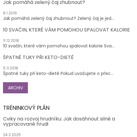
Jak pomáhá zelený čaj zhubnout?
8.1.2019
Jak pomáhá zelený čaj zhubnout? Zelený čaj je jed...
10 SVAČIN, KTERÉ VÁM POMOHOU SPALOVAT KALORIE
11.12.2018
10 svačin, které vám pomohou spalovat kalorie Sva...
ŠPATNÉ TUKY PŘI KETO-DIETĚ
5.11.2018
Špatné tuky při keto-dietě Pokud uvažujete o přec...
ARCHIV
TRÉNINKOVÝ PLÁN
Cviky na rozvoj hrudníku: Jak dosáhnout silné a
vypracované hrudi
24.3.2025