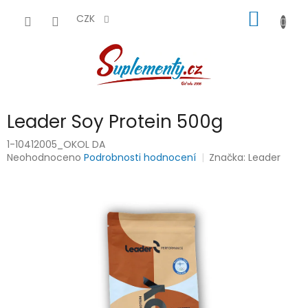
Přejít
NÁKUP
na
CZK
obsah
KOŠÍK
Leader Soy Protein 500g
1-10412005_OKOL DA
Průměrné
Neohodnoceno
Podrobnosti hodnocení
Značka:
Leader
hodnocení
produktu
je
0,0
z
5
hvězdiček.