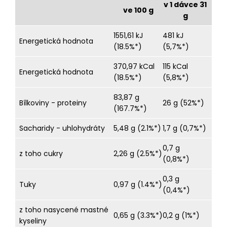
v 1 dávce 31
ve 100 g
g
1551,61 kJ
481 kJ
Energetická hodnota
(18.5%*)
(5,7%*)
370,97 kCal
115 kCal
Energetická hodnota
(18.5%*)
(5,8%*)
83,87 g
Bílkoviny - proteiny
26 g (52%*)
(167.7%*)
Sacharidy - uhlohydráty
5,48 g (2.1%*)
1,7 g (0,7%*)
0,7 g
z toho cukry
2,26 g (2.5%*)
(0,8%*)
0,3 g
Tuky
0,97 g (1.4%*)
(0,4%*)
z toho nasycené mastné
0,65 g (3.3%*)
0,2 g (1%*)
kyseliny