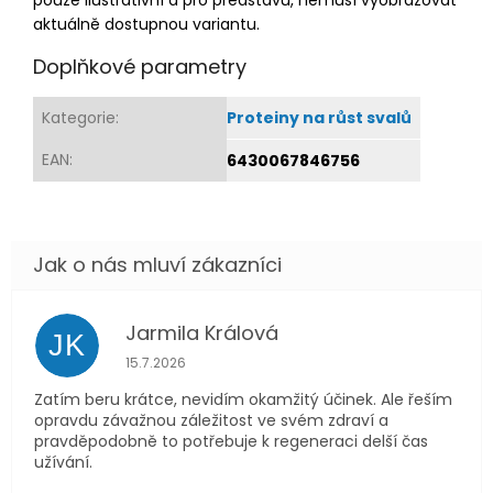
pouze ilustrativní a pro představu, nemusí vyobrazovat
aktuálně dostupnou variantu.
Doplňkové parametry
Kategorie
:
Proteiny na růst svalů
EAN
:
6430067846756
Jarmila Králová
JK
Hodnocení obchodu je 5 z 5 hvězdiček.
15.7.2026
Zatím beru krátce, nevidím okamžitý účinek. Ale řeším
opravdu závažnou záležitost ve svém zdraví a
pravděpodobně to potřebuje k regeneraci delší čas
užívání.