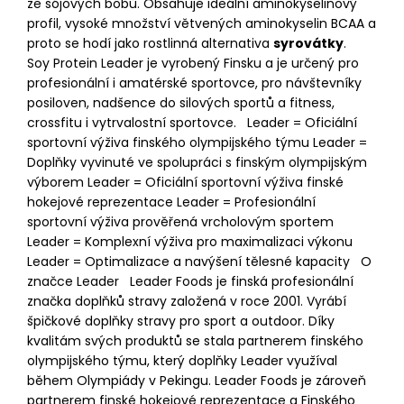
ze sójových bobů. Obsahuje ideální aminokyselinový
profil, vysoké množství větvených aminokyselin BCAA a
proto se hodí jako rostlinná alternativa
syrovátky
.
Soy Protein Leader je vyrobený Finsku a je určený pro
profesionální i amatérské sportovce, pro návštevníky
posiloven, nadšence do silových sportů a fitness,
crossfitu i vytrvalostní sportovce. Leader = Oficiální
sportovní výživa finského olympijského týmu Leader =
Doplňky vyvinuté ve spolupráci s finským olympijským
výborem Leader = Oficiální sportovní výživa finské
hokejové reprezentace Leader = Profesionální
sportovní výživa prověřená vrcholovým sportem
Leader = Komplexní výživa pro maximalizaci výkonu
Leader = Optimalizace a navýšení tělesné kapacity O
značce Leader Leader Foods je finská profesionální
značka doplňků stravy založená v roce 2001. Vyrábí
špičkové doplňky stravy pro sport a outdoor. Díky
kvalitám svých produktů se stala partnerem finského
olympijského týmu, který doplňky Leader využíval
během Olympiády v Pekingu. Leader Foods je zároveň
partnerem finské hokejové reprezentace a Finského