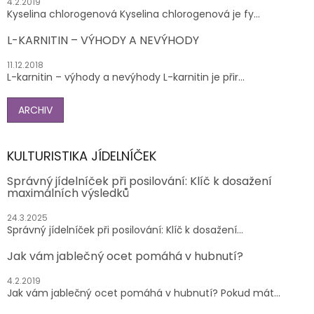
4.2.2019
Kyselina chlorogenová Kyselina chlorogenová je fy...
L-KARNITIN – VÝHODY A NEVÝHODY
11.12.2018
L-karnitin – výhody a nevýhody L-karnitin je přir...
ARCHIV
KULTURISTIKA JÍDELNÍČEK
Správný jídelníček při posilování: Klíč k dosažení
maximálních výsledků
24.3.2025
Správný jídelníček při posilování: Klíč k dosažení...
Jak vám jablečný ocet pomáhá v hubnutí?
4.2.2019
Jak vám jablečný ocet pomáhá v hubnutí? Pokud mát...