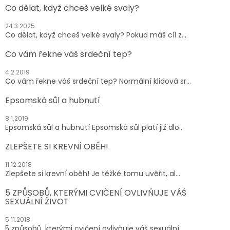
t
Co dělat, když chceš velké svaly?
í
24.3.2025
Co dělat, když chceš velké svaly? Pokud máš cíl z...
Co vám řekne váš srdeční tep?
4.2.2019
Co vám řekne váš srdeční tep? Normální klidová sr...
Epsomská sůl a hubnutí
8.1.2019
Epsomská sůl a hubnutí Epsomská sůl platí již dlo...
ZLEPŠETE SI KREVNÍ OBĚH!
11.12.2018
Zlepšete si krevní oběh! Je těžké tomu uvěřit, al...
5 ZPŮSOBŮ, KTERÝMI CVIČENÍ OVLIVŇUJE VÁŠ
SEXUÁLNÍ ŽIVOT
5.11.2018
5 způsobů, kterými cvičení ovlivňuje váš sexuální ...