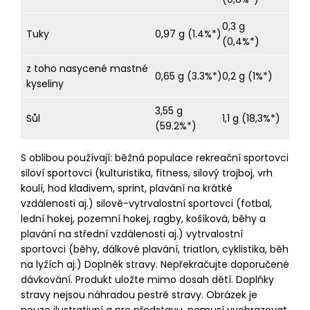
0,3 g
Tuky
0,97 g (1.4%*)
(0,4%*)
z toho nasycené mastné
0,65 g (3.3%*)
0,2 g (1%*)
kyseliny
3,55 g
Sůl
1,1 g (18,3%*)
(59.2%*)
S oblibou používají: běžná populace rekreační sportovci
siloví sportovci (kulturistika, fitness, silový trojboj, vrh
koulí, hod kladivem, sprint, plavání na krátké
vzdálenosti aj.) silově-vytrvalostní sportovci (fotbal,
lední hokej, pozemní hokej, ragby, košíková, běhy a
plavání na střední vzdálenosti aj.) vytrvalostní
sportovci (běhy, dálkové plavání, triatlon, cyklistika, běh
na lyžích aj.) Doplněk stravy. Nepřekračujte doporučené
dávkování. Produkt uložte mimo dosah dětí. Doplňky
stravy nejsou náhradou pestré stravy. Obrázek je