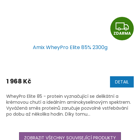
Z
ZDARMA
D
Amix WheyPro Elite 85% 2300g
A
R
M
1 968 Kč
DETAIL
A
WheyPro Elite 85 - protein vyznačující se delikátní a
krémovou chutí a ideálním aminokyselinovým spektrem.
Vyvážená směs proteinů zaručuje pozvolné vstřebávání
po dobu až několika hodin. Díky tomu...
ZOBRAZIT VŠECHNY SOUVISEJÍCÍ PRODUKTY