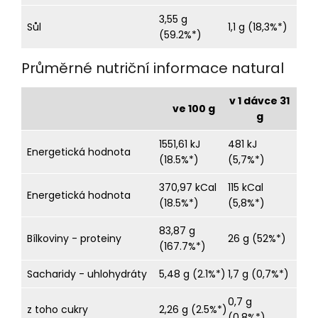
3,55 g
Sůl
1,1 g (18,3%*)
(59.2%*)
Průměrné nutriční informace natural
v 1 dávce 31
ve 100 g
g
1551,61 kJ
481 kJ
Energetická hodnota
(18.5%*)
(5,7%*)
370,97 kCal
115 kCal
Energetická hodnota
(18.5%*)
(5,8%*)
83,87 g
Bílkoviny - proteiny
26 g (52%*)
(167.7%*)
Sacharidy - uhlohydráty
5,48 g (2.1%*)
1,7 g (0,7%*)
0,7 g
z toho cukry
2,26 g (2.5%*)
(0,8%*)