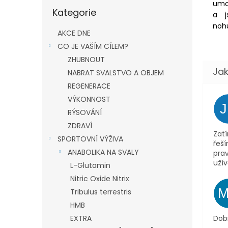
Přeskočit
umož
Kategorie
kategorie
a j
noh
AKCE DNE
CO JE VAŠÍM CÍLEM?
ZHUBNOUT
NABRAT SVALSTVO A OBJEM
REGENERACE
VÝKONNOST
RÝSOVÁNÍ
ZDRAVÍ
Zatí
SPORTOVNÍ VÝŽIVA
řeš
ANABOLIKA NA SVALY
pra
užív
L-Glutamin
Nitric Oxide Nitrix
Tribulus terrestris
HMB
Dob
EXTRA