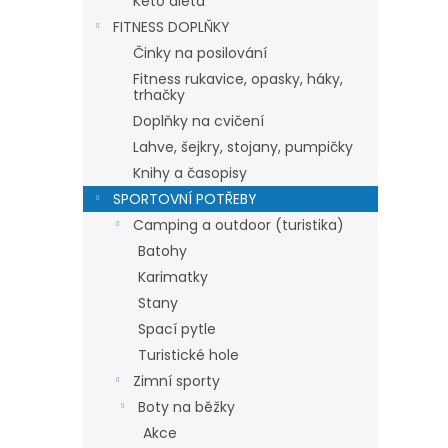
Keto dieta
FITNESS DOPLŇKY
Činky na posilování
Fitness rukavice, opasky, háky,
trhačky
Doplňky na cvičení
Lahve, šejkry, stojany, pumpičky
Knihy a časopisy
SPORTOVNÍ POTŘEBY
Camping a outdoor (turistika)
Batohy
Karimatky
Stany
Spací pytle
Turistické hole
Zimní sporty
Boty na běžky
Akce