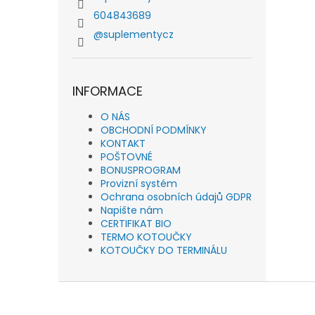
604843689
@suplementycz
INFORMACE
O NÁS
OBCHODNÍ PODMÍNKY
KONTAKT
POŠTOVNÉ
BONUSPROGRAM
Provizní systém
Ochrana osobních údajů GDPR
Napište nám
CERTIFIKAT BIO
TERMO KOTOUČKY
KOTOUČKY DO TERMINÁLU
Z
á