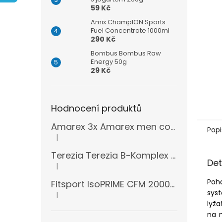
n
59 Kč
e
l
Amix ChampION Sports
Fuel Concentrate 1000ml
290 Kč
Bombus Bombus Raw
Energy 50g
29 Kč
Hodnocení produktů
Amarex 3x Amarex men complex 120 kapslí
Popi
|
Hodnocení produktu je 5 z 5 hvězdiček.
Terezia Terezia B-Komplex super forte 100 tablet
Det
|
Hodnocení produktu je 5 z 5 hvězdiček.
Poh
Fitsport IsoPRIME CFM 2000g + šejkr
sys
|
Hodnocení produktu je 5 z 5 hvězdiček.
lyža
na 