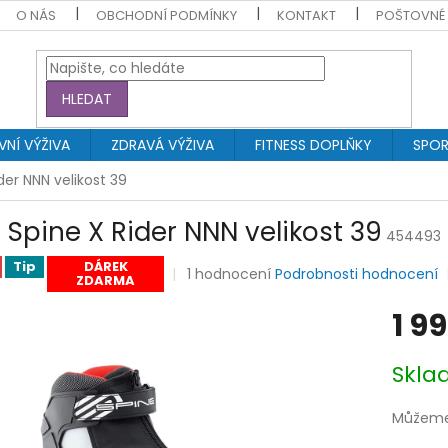
O NÁS
OBCHODNÍ PODMÍNKY
KONTAKT
POŠTOVNÉ
HLEDAT
NÍ VÝŽIVA
ZDRAVÁ VÝŽIVA
FITNESS DOPLŇKY
SPOR
der NNN velikost 39
l Spine X Rider NNN velikost 39
454493
Tip
DÁREK
Průměrné
1 hodnocení
Podrobnosti hodnocení
ZDARMA
hodnocení
produktu
1 9
je
5,0
Měrná
z
Skl
cena:
5
hvězdiček.
Můžeme 