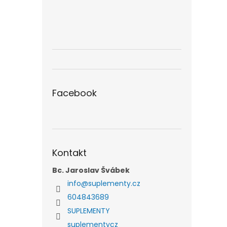
Facebook
Kontakt
Bc. Jaroslav Švábek
info
@
suplementy.cz
604843689
SUPLEMENTY
suplementycz