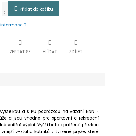
Přidat do košíku
í informace
ZEPTAT SE
HLÍDAT
SDÍLET
 výstelkou a s PU podrážkou na vázání NNN -
ůže a jsou vhodné pro sportovní a rekreační
lné vnitřní výplni. Vyšší bota opatřená přezkou
ější výztuhu kotníků z tvrzené pryže, které