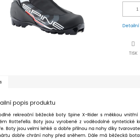
Detailn
TISK
s
ailní popis produktu
odlné rekreační běžecké boty Spine X-Rider s měkkou vnitřní
tém Rottefella. Boty jsou vyrobené z voděodolné syntetické k
ře. Boty jsou velmi lehké a dobře přilnou na nohy díky tvarovate
nártu dobře chrání nohy před sněhem. Dále má běžecká bota vn