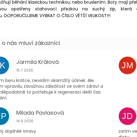
ňují běhání klasickou technikou nebo bruslením. Boty mají př
sou opatřeny stahovací přezkou na suchý zip, která 
u. DOPORUČUJEME VYBRAT O ČÍSLO VĚTŠÍ VELIKOST!!!
Jarmila Králová
JK
JM
Hodnocení obchodu je 5 z 5 hvězdiček.
15.7.2026
m beru krátce, nevidím okamžitý účinek. Ale
ím opravdu závažnou záležitost ve svém zdraví a
vděpodobně to potřebuje k regeneraci delší čas
ání.
Milada Pavlasová
MP
JD
Hodnocení obchodu je 5 z 5 hvězdiček.
14.6.2026
rý doplněk stravy
zatím ve
dietu