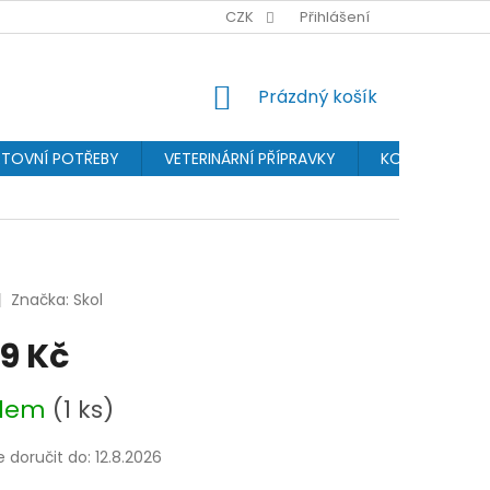
BONUSPROGRAM
PROVIZNÍ SYSTÉM
CZK
Přihlášení
OCHRANA OSOBN
NÁKUPNÍ
Prázdný košík
KOŠÍK
TOVNÍ POTŘEBY
VETERINÁRNÍ PŘÍPRAVKY
KOSMETIKA
Značka:
Skol
99 Kč
adem
(1 ks)
doručit do:
12.8.2026