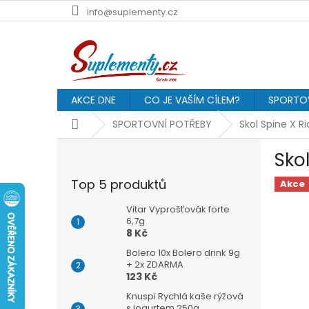
Přejít
info@suplementy.cz
na
obsah
AKCE DNE
CO JE VAŠÍM CÍLEM?
SPORTOV
Domů
SPORTOVNÍ POTŘEBY
Skol Spine X Ri
P
Sko
o
s
Top 5 produktů
Akce
t
r
Vitar Vyprošťovák forte
a
6,7g
8 Kč
n
n
Bolero 10x Bolero drink 9g
í
+ 2x ZDARMA
123 Kč
p
a
Knuspi Rychlá kaše rýžová
s jogurtem 250g