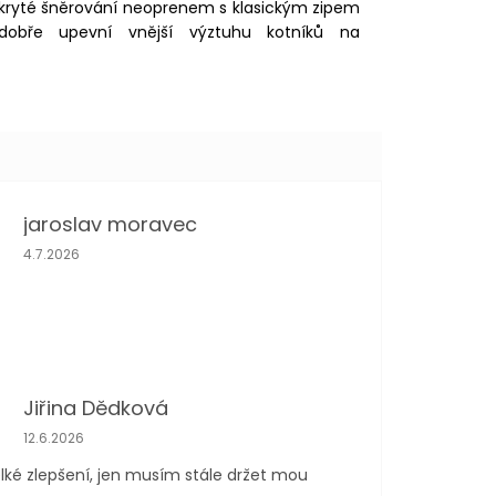
ekryté šněrování neoprenem s klasickým zipem
dobře upevní vnější výztuhu kotníků na
jaroslav moravec
Hodnocení obchodu je 5 z 5 hvězdiček.
4.7.2026
Jiřina Dědková
Hodnocení obchodu je 4 z 5 hvězdiček.
12.6.2026
lké zlepšení, jen musím stále držet mou